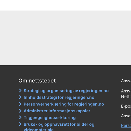
Om nettstedet
Ansva
Strategi og organisering av regjeringen.no
Ansva
Nett
Innholdsstrategi for regjeringen.no
Personvernerklæring for regjeringen.no
E-po
Administrer informasjonskapsler
Ansat
Tilgjengelighetserklæring
Bruks- og opphavsrett for bilder og
Pers
videomateriale