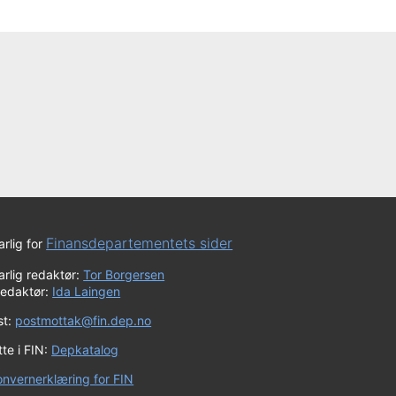
Finansdepartementets sider
rlig for
rlig redaktør:
Tor Borgersen
redaktør:
Ida Laingen
st:
postmottak@fin.dep.no
te i FIN:
Depkatalog
onvernerklæring for FIN