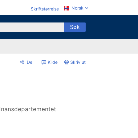
Norsk
Skriftstørrelse
Søk
Del
Kilde
Skriv ut
inansdepartementet