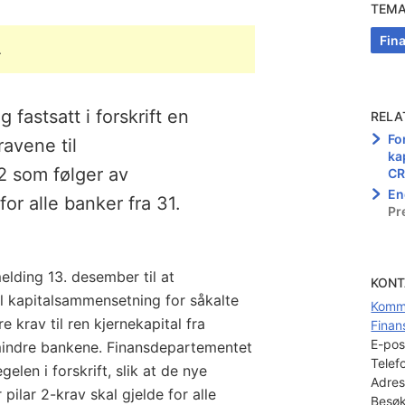
TEM
Fin
.
fastsatt i forskrift en
RELA
Fo
avene til
ka
2 som følger av
CR
En
for alle banker fra 31.
Pr
lding 13. desember til at
KONT
il kapitalsammensetning for såkalte
Komm
e krav til ren kjernekapital fra
Finan
E-pos
mindre bankene. Finansdepartementet
Telef
elen i forskrift, slik at de nye
Adres
pilar 2-krav skal gjelde for alle
Besøk