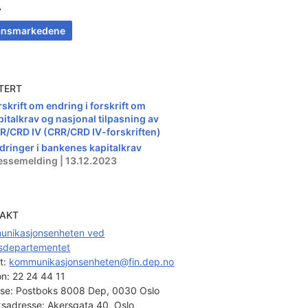
A
ansmarkedene
TERT
rskrift om endring i forskrift om
pitalkrav og nasjonal tilpasning av
R/CRD IV (CRR/CRD IV-forskriften)
dringer i bankenes kapitalkrav
essemelding | 13.12.2023
AKT
unikasjonsenheten ved
sdepartementet
t: 
kommunikasjonsenheten@fin.dep.no
on:
22 24 44 11
se:
Postboks 8008 Dep, 0030 Oslo
sadresse:
Akersgata 40, Oslo