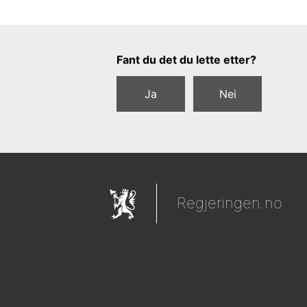
Tilbakemeldingsskjema
Fant du det du lette etter?
Ja
Nei
Regjeringen.no