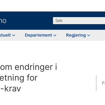
no
Søk
ktuelt
Departement
Regjering
om endringer i
tning for
F
2-krav