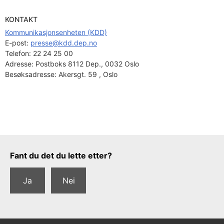
KONTAKT
Kommunikasjonsenheten (KDD)
E-post: 
presse@kdd.dep.no
Telefon:
22 24 25 00
Adresse:
Postboks 8112 Dep., 0032 Oslo
Besøksadresse:
Akersgt. 59 , Oslo
Tilbakemeldingsskjema
Fant du det du lette etter?
Ja
Nei