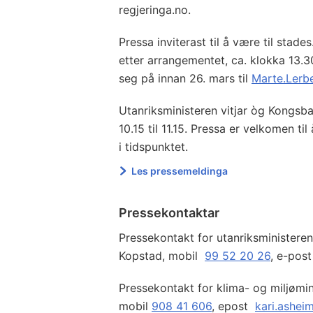
regjeringa.no.
Pressa inviterast til å være til stade
etter arrangementet, ca. klokka 13.3
seg på innan 26. mars til
Marte.Lerb
Utanriksministeren vitjar òg Kongsb
10.15 til 11.15. Pressa er velkomen til
i tidspunktet.
Les pressemeldinga
Pressekontaktar
Pressekontakt for utanriksministere
Kopstad, mobil
99 52 20 26
, e-pos
Pressekontakt for klima- og miljømin
mobil
908 41 606
, epost
kari.ashei