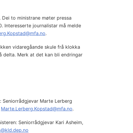
s. Dei to ministrane møter pressa
0. Interesserte journalistar må melde
erg.Kopstad@mfa.no
.
akken vidaregåande skule frå klokka
 å delta. Merk at det kan bli endringar
n: Seniorrådgjevar Marte Lerberg
t
Marte.Lerberg.Kopstad@mfa.no
.
isteren: Seniorrådgjevar Kari Asheim,
m@kld.dep.no