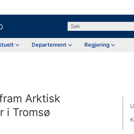
o
Søk
ktuelt
Departement
Regjering
fram Arktisk
U
ar i Tromsø
K