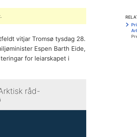
.
RELA
Pr
Ar
Pr
feldt vitjar Tromsø tysdag 28.
ljøminister Espen Barth Eide,
teringar for leiarskapet i
Arktisk råd-
ø