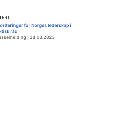
TERT
ioriteringer for Norges lederskap i
ktisk råd
essemelding | 28.03.2023