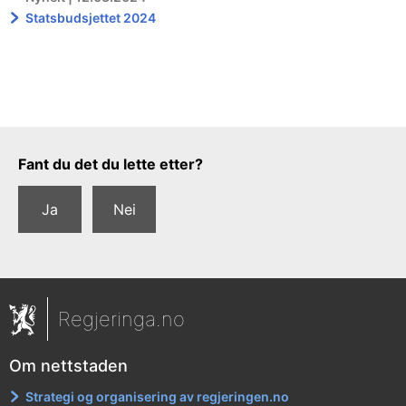
Statsbudsjettet 2024
Tilbakemeldingsskjema
Fant du det du lette etter?
Ja
Nei
Regjeringa.no
Om nettstaden
Strategi og organisering av regjeringen.no