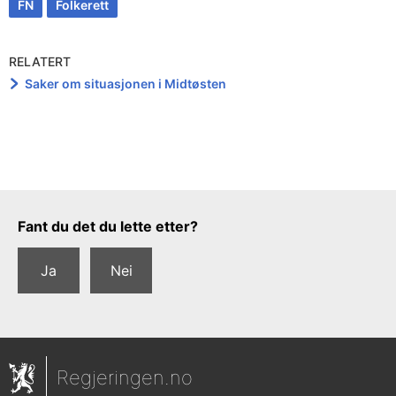
FN
Folkerett
RELATERT
Saker om situasjonen i Midtøsten
Tilbakemeldingsskjema
Fant du det du lette etter?
Ja
Nei
Regjeringen.no