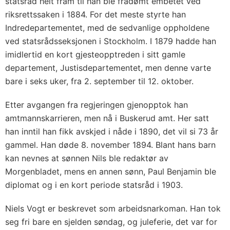
statsråd helt fram til han ble fradømt embetet ved
riksrettssaken i 1884. For det meste styrte han
Indredepartementet, med de sedvanlige oppholdene
ved statsrådsseksjonen i Stockholm. I 1879 hadde han
imidlertid en kort gjesteopptreden i sitt gamle
departement, Justisdepartementet, men denne varte
bare i seks uker, fra 2. september til 12. oktober.
Etter avgangen fra regjeringen gjenopptok han
amtmannskarrieren, men nå i Buskerud amt. Her satt
han inntil han fikk avskjed i nåde i 1890, det vil si 73 år
gammel. Han døde 8. november 1894. Blant hans barn
kan nevnes at sønnen Nils ble redaktør av
Morgenbladet, mens en annen sønn, Paul Benjamin ble
diplomat og i en kort periode statsråd i 1903.
Niels Vogt er beskrevet som arbeidsnarkoman. Han tok
seg fri bare en sjelden søndag, og juleferie, det var for