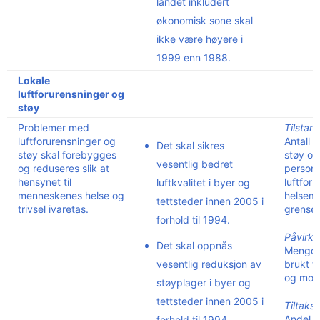
landet inkludert
økonomisk sone skal
ikke være høyere i
1999 enn 1988.
Lokale
luftforurensninger og
støy
Problemer med
Tilstan
luftforurensninger og
Antall p
Det skal sikres
støy skal forebygges
støy ov
vesentlig bedret
og reduseres slik at
persone
hensynet til
luftfor
luftkvalitet i byer og
menneskenes helse og
helseme
tettsteder innen 2005 i
trivsel ivaretas.
grensev
forhold til 1994.
Påvirkn
Det skal oppnås
Mengde 
vesentlig reduksjon av
brukt ti
og mobi
støyplager i byer og
tettsteder innen 2005 i
Tiltaksi
Andel t
forhold til 1994.