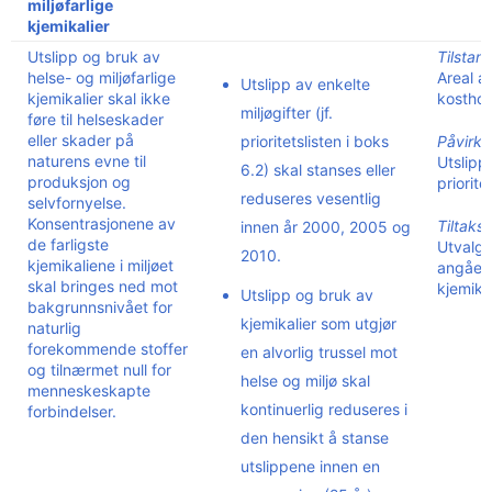
miljøfarlige
kjemikalier
Utslipp og bruk av
Tilstan
helse- og miljøfarlige
Areal a
Utslipp av enkelte
kjemikalier skal ikke
kosthol
miljøgifter (jf.
føre til helseskader
eller skader på
prioritetslisten i boks
Påvirkn
naturens evne til
Utslipp
6.2) skal stanses eller
produksjon og
priorite
reduseres vesentlig
selvfornyelse.
Konsentrasjonene av
Tiltaksi
innen år 2000, 2005 og
de farligste
Utvalgt 
2010.
kjemikaliene i miljøet
angåend
skal bringes ned mot
kjemika
Utslipp og bruk av
bakgrunnsnivået for
kjemikalier som utgjør
naturlig
forekommende stoffer
en alvorlig trussel mot
og tilnærmet null for
helse og miljø skal
menneskeskapte
kontinuerlig reduseres i
forbindelser.
den hensikt å stanse
utslippene innen en