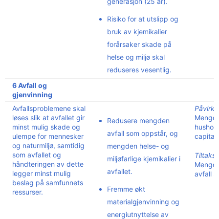
generasjon (25 år).
Risiko for at utslipp og
bruk av kjemikalier
forårsaker skade på
helse og miljø skal
reduseres vesentlig.
6 Avfall og
gjenvinning
Avfallsproblemene skal
Påvirkn
løses slik at avfallet gir
Mengd
Redusere mengden
minst mulig skade og
hushold
avfall som oppstår, og
ulempe for mennesker
capita.
og naturmiljø, samtidig
mengden helse- og
som avfallet og
Tiltaksi
miljøfarlige kjemikalier i
håndteringen av dette
Mengde
avfallet.
legger minst mulig
avfall 
beslag på samfunnets
Fremme økt
ressurser.
materialgjenvinning og
energiutnyttelse av