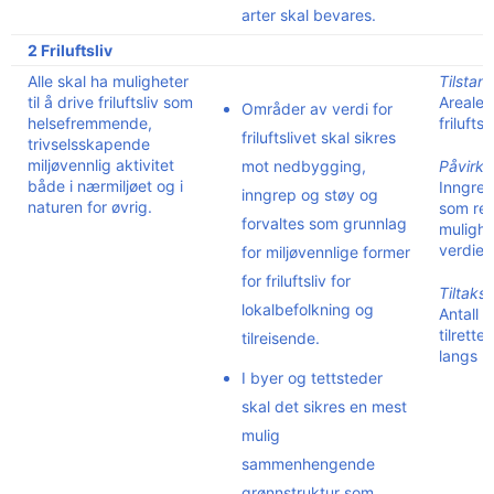
arter skal bevares.
2 Friluftsliv
Alle skal ha muligheter
Tilstan
til å drive friluftsliv som
Arealer 
Områder av verdi for
helsefremmende,
frilufts
friluftslivet skal sikres
trivselsskapende
miljøvennlig aktivitet
mot nedbygging,
Påvirkn
både i nærmiljøet og i
Inngrep
inngrep og støy og
naturen for øvrig.
som re
forvaltes som grunnlag
mulighe
verdien 
for miljøvennlige former
for friluftsliv for
Tiltaksi
lokalbefolkning og
Antall 
tilrette
tilreisende.
langs k
I byer og tettsteder
skal det sikres en mest
mulig
sammenhengende
grønnstruktur som