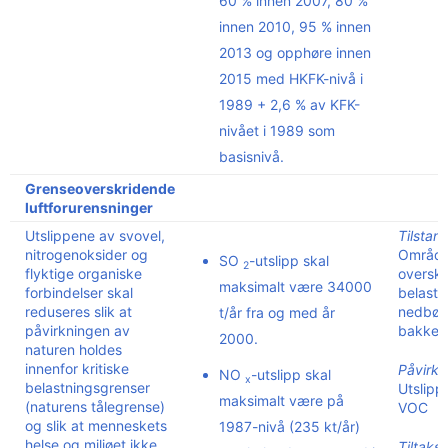
60 % innen 2007, 80 %
innen 2010, 95 % innen
2013 og opphøre innen
2015 med HKFK-nivå i
1989 + 2,6 % av KFK-
nivået i 1989 som
basisnivå.
Grenseoverskridende
luftforurensninger
Utslippene av svovel,
Tilstan
nitrogenoksider og
Område
SO
-utslipp skal
2
flyktige organiske
overskri
maksimalt være 34000
forbindelser skal
belastn
reduseres slik at
nedbør,
t/år fra og med år
påvirkningen av
bakken
2000.
naturen holdes
innenfor kritiske
Påvirkn
NO
-utslipp skal
x
belastningsgrenser
Utslip
maksimalt være på
(naturens tålegrense)
VOC
og slik at menneskets
1987-nivå (235 kt/år)
helse og miljøet ikke
Tiltaksi