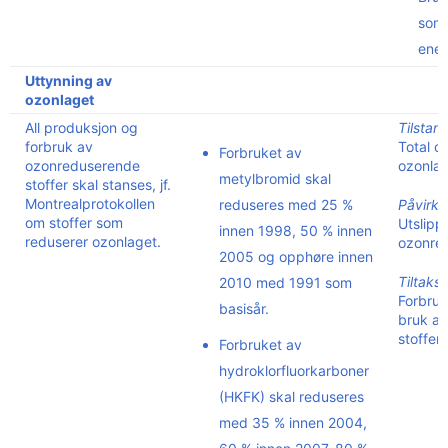
som 
ener
Uttynning av
ozonlaget
All produksjon og
Tilstan
forbruk av
Total o
Forbruket av
ozonreduserende
ozonlag
metylbromid skal
stoffer skal stanses, jf.
Montrealprotokollen
reduseres med 25 %
Påvirkn
om stoffer som
Utslipp
innen 1998, 50 % innen
reduserer ozonlaget.
ozonred
2005 og opphøre innen
Tiltaksi
2010 med 1991 som
Forbruk
basisår.
bruk a
stoffer
Forbruket av
hydroklorfluorkarboner
(HKFK) skal reduseres
med 35 % innen 2004,