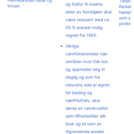
menneskenes helse og
Tiltaksi
og fosfor til utsatte
trivsel.
Reduksj
deler av Nordsjøen skal
høstplø
som and
være redusert med ca
jordbru
50 % snarest mulig
regnet fra 1985.
Viktige
vannforekomster nær
områder hvor folk bor
og oppholder seg til
daglig og som fra
naturens side er egnet
for bading og
nærfriluftsliv, skal
sikres en vannkvalitet
som tilfredsstiller slik
bruk og et vern av
tilgrensende arealer