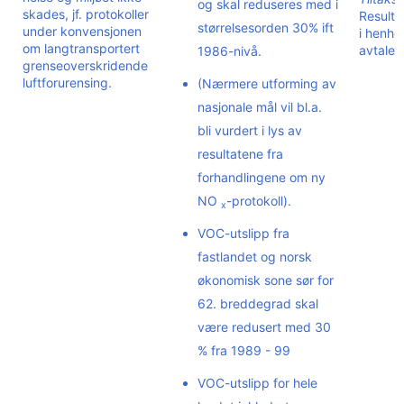
og skal reduseres med i
skades, jf. protokoller
Resultat
størrelsesorden 30% ift
under konvensjonen
i henhol
om langtransportert
avtaler
1986-nivå.
grenseoverskridende
luftforurensing.
(Nærmere utforming av
nasjonale mål vil bl.a.
bli vurdert i lys av
resultatene fra
forhandlingene om ny
NO
-protokoll).
x
VOC-utslipp fra
fastlandet og norsk
økonomisk sone sør for
62. breddegrad skal
være redusert med 30
% fra 1989 - 99
VOC-utslipp for hele