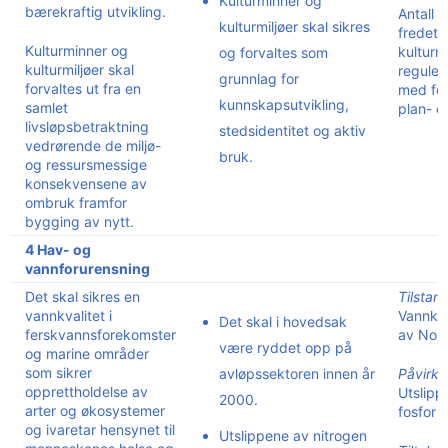
Kulturminner og
bærekraftig utvikling.
Antall 
kulturmiljøer skal sikres
fredet e
Kulturminner og
kulturm
og forvaltes som
kulturmiljøer skal
reguler
grunnlag for
forvaltes ut fra en
med for
kunnskapsutvikling,
samlet
plan- o
livsløpsbetraktning
stedsidentitet og aktiv
vedrørende de miljø-
bruk.
og ressursmessige
konsekvensene av
ombruk framfor
bygging av nytt.
4 Hav- og
vannforurensning
Det skal sikres en
Tilstan
vannkvalitet i
Vannkval
Det skal i hovedsak
ferskvannsforekomster
av Nor
være ryddet opp på
og marine områder
som sikrer
avløpssektoren innen år
Påvirkn
opprettholdelse av
Utslipp
2000.
arter og økosystemer
fosfor
og ivaretar hensynet til
Utslippene av nitrogen