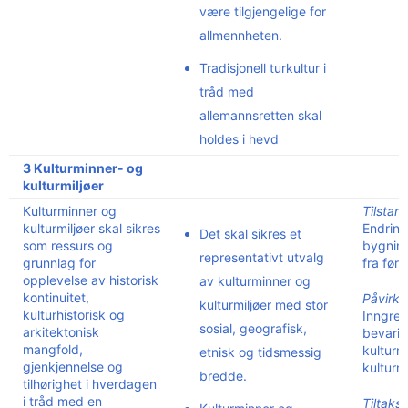
være tilgjengelige for
allmennheten.
Tradisjonell turkultur i
tråd med
allemannsretten skal
holdes i hevd
3 Kulturminner- og
kulturmiljøer
Kulturminner og
Tilstan
kulturmiljøer skal sikres
Endring
Det skal sikres et
som ressurs og
bygning
representativt utvalg
grunnlag for
fra før
opplevelse av historisk
av kulturminner og
kontinuitet,
Påvirkn
kulturmiljøer med stor
kulturhistorisk og
Inngrep
sosial, geografisk,
arkitektonisk
bevari
mangfold,
kulturm
etnisk og tidsmessig
gjenkjennelse og
kulturmi
bredde.
tilhørighet i hverdagen
i tråd med en
Tiltaksi