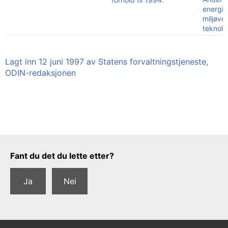
energib
miljøve
teknolo
Lagt inn 12 juni 1997 av Statens forvaltningstjeneste,
ODIN-redaksjonen
Tilbakemeldingsskjema
Fant du det du lette etter?
Ja
Nei