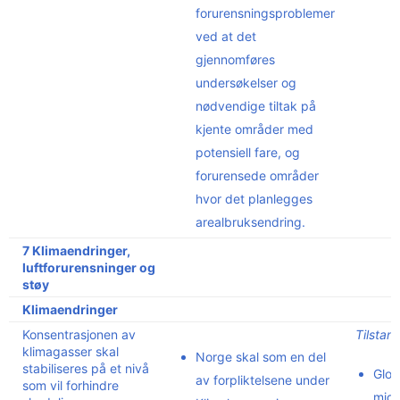
forurensningsproblemer
ved at det
gjennomføres
undersøkelser og
nødvendige tiltak på
kjente områder med
potensiell fare, og
forurensede områder
hvor det planlegges
arealbruksendring.
7 Klimaendringer,
luftforurensninger og
støy
Klimaendringer
Konsentrasjonen av
Tilstan
klimagasser skal
Norge skal som en del
stabiliseres på et nivå
Glob
av forpliktelsene under
som vil forhindre
midd