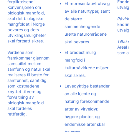
forpliktelsene i
Endring
Et representativt utvalg
Konvensjonen om
utvalgt
av alle naturtyper, samt
biologisk mangfold,
skal det biologiske
de større
Påvirkn
mangfoldet i Norge
Endring
sammenhengende
bevares og dets
utvalgt
urørte naturområdene
utviklingsmuligheter
skal fortsatt sikres.
Tiltaksi
skal bevares.
Areal a
Verdiene som
Et bredest mulig
som and
framkommer gjennom
mangfold i
samspillet mellom
kulturpåvirkede miljøer
samfunn og natur skal
realiseres til beste for
skal sikres.
samfunnet, samtidig
som kostnadene
Levedyktige bestander
knyttet til vern og
av alle kjente og
forvaltning av
naturlig forekommende
biologisk mangfold
skal fordeles
arter av virveldyr,
rettferdig.
høgere planter, og
endemiske arter skal
bevares.