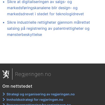
Sikre at digitaliseringen av salgs- og
markedsføringskanalene blir design- og
markedsdrevet i stedet for teknologidrevet
Sikre industrielle rettigheter gjennom målrettet
satsing på registrering av patentrettigheter og
mønsterbeskyttelse
Regjeringen.no
Om nettstedet
Strategi og organisering av regjeringen.no
Innholdsstrategi for regjeringen.no
Personvernerklæring for regjeringen.no