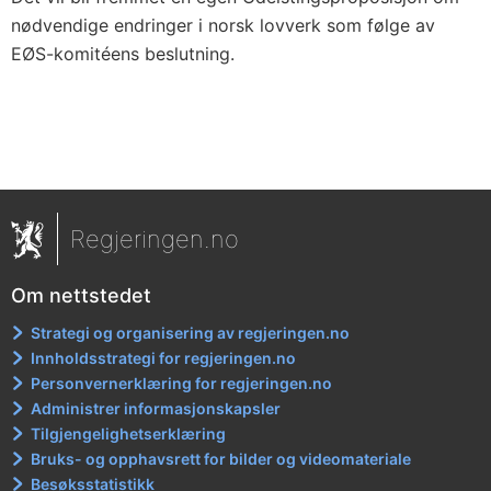
nødvendige endringer i norsk lovverk som følge av
EØS-komitéens beslutning.
Regjeringen.no
Om nettstedet
Strategi og organisering av regjeringen.no
Innholdsstrategi for regjeringen.no
Personvernerklæring for regjeringen.no
Administrer informasjonskapsler
Tilgjengelighetserklæring
Bruks- og opphavsrett for bilder og videomateriale
Besøksstatistikk