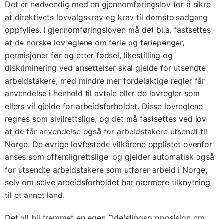
Det er nødvendig med en gjennomføringslov for å sikre
at direktivets lovvalgskrav og krav til domstolsadgang
oppfylles. I gjennomføringsloven må det bl.a. fastsettes
at de norske lovreglene om ferie og feriepenger,
permisjoner før og etter fødsel, likestilling og
diskriminering ved ansettelser skal gjelde for utsendte
arbeidstakere, med mindre mer fordelaktige regler får
anvendelse i henhold til avtale eller de lovregler som
ellers vil gjelde for arbeidsforholdet. Disse lovreglene
regnes som sivilrettslige, og det må fastsettes ved lov
at de får anvendelse også for arbeidstakere utsendt til
Norge. De øvrige lovfestede vilkårene opplistet ovenfor
anses som offentligrettslige, og gjelder automatisk også
for utsendte arbeidstakere som utfører arbeid i Norge,
selv om selve arbeidsforholdet har nærmere tilknytning
til et annet land.
Det vil bli fremmet en egen Odelstingsproposisjon om