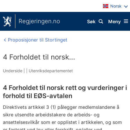
Norsk
Regjeringen.no
Søk
Meny
Proposisjoner til Stortinget
4 Forholdet til norsk...
Underside |
|
Utenriksdepartementet
4 Forholdet til norsk rett og vurderinger i
forhold til EØS-avtalen
Direktivets artikkel 3 (1) pålegger medlemslandene å
sikre utsendte arbeidstakere de arbeids- og
ansettelsesvilkår som er opplistet i artikkelen, og som
er fastsatt ved lov eller forskrift, og/eller ved