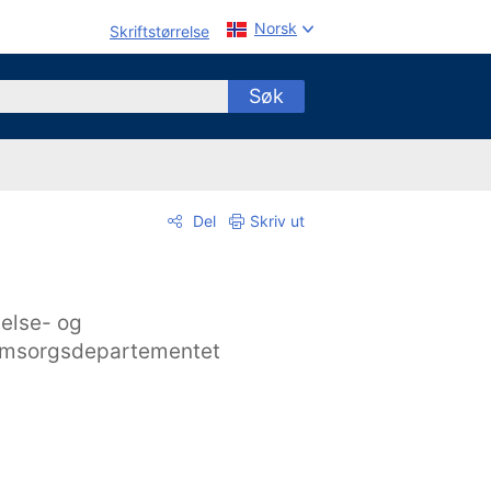
Norsk
Skriftstørrelse
Søk
Del
Skriv ut
else- og
msorgsdepartementet