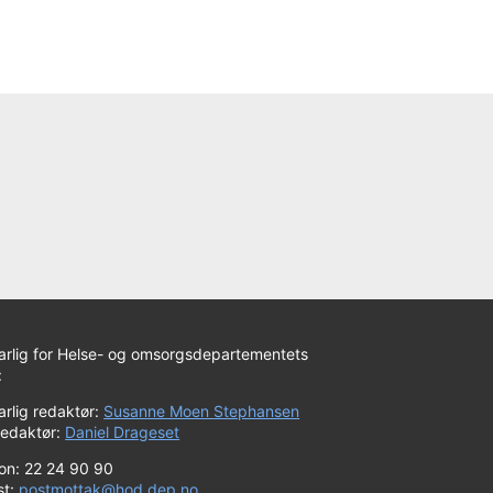
arlig for Helse- og omsorgsdepartementets
:
rlig redaktør:
Susanne Moen Stephansen
redaktør:
Daniel Drageset
fon: 22 24 90 90
st:
postmottak@hod.dep.no