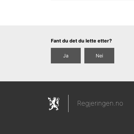
Tilbakemeldingsskjema
Fant du det du lette etter?
Ja
Nei
Regjeringen.no