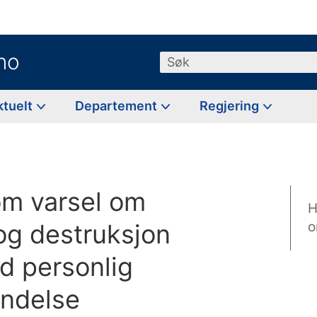
no
Søk
ktuelt
Departement
Regjering
om varsel om
H
og destruksjon
o
d personlig
endelse