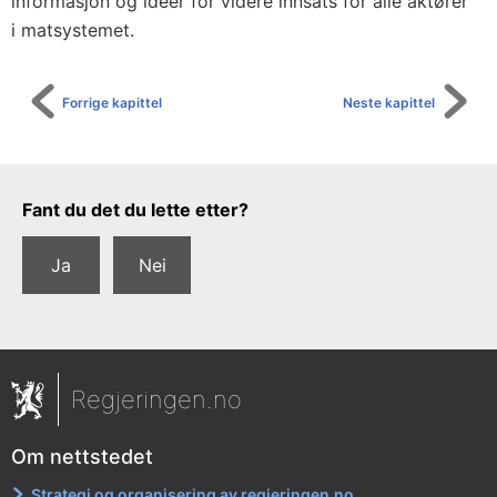
informasjon og ideer for videre innsats for alle aktører
i matsystemet.
Forrige kapittel
Neste kapittel
Tilbakemeldingsskjema
Fant du det du lette etter?
Ja
Nei
Regjeringen.no
Om nettstedet
Strategi og organisering av regjeringen.no