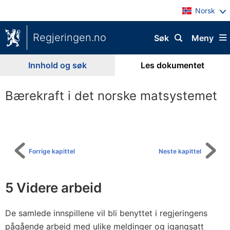
Norsk
Regjeringen.no
Søk
Meny
Innhold og søk
Les dokumentet
Bærekraft i det norske matsystemet
Til
innholdsfortegnelse
Forrige kapittel
Neste kapittel
5
Videre arbeid
De samlede innspillene vil bli benyttet i regjeringens
pågående arbeid med ulike meldinger og igangsatt