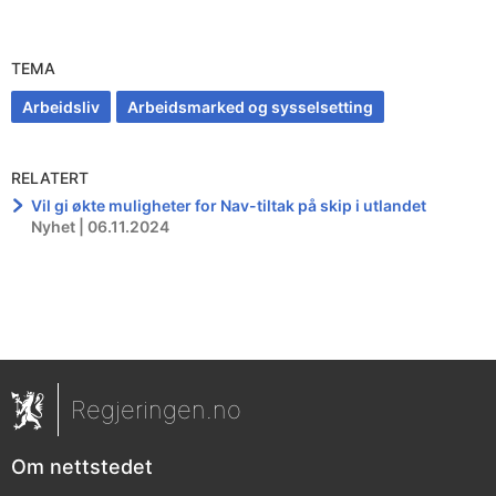
TEMA
Arbeidsliv
Arbeidsmarked og sysselsetting
RELATERT
Vil gi økte muligheter for Nav-tiltak på skip i utlandet
Nyhet | 06.11.2024
Regjeringen.no
Om nettstedet