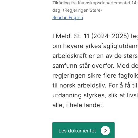
Tilråding fra Kunnskapsdepartementet 14.
dag. (Regjeringen Støre)
Read in English
I Meld. St. 11 (2024–2025) le
om høyere yrkesfaglig utdan
arbeidskraft er en av de stør
samfunn står overfor. Med d
regjeringen sikre flere fagfo
til norsk arbeidsliv. For å få 
utdanning styrkes, slik at livsl
alle, i hele landet.
Les dokumentet