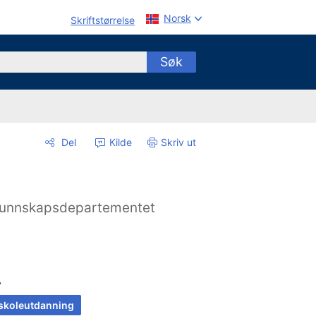
Norsk
Skriftstørrelse
Søk
Del
Kilde
Skriv ut
unnskapsdepartementet
A
skoleutdanning