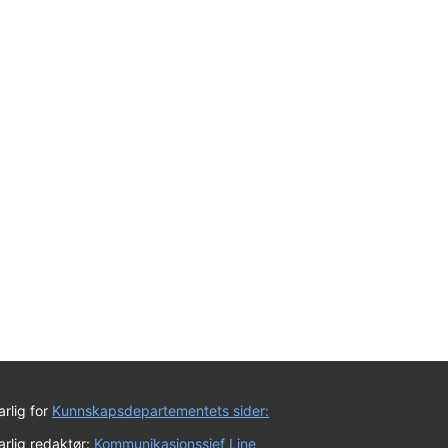
rlig for
Kunnskapsdepartementets sider:
rlig redaktør:
Kommunikasjonssjef Line