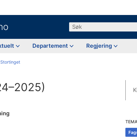
no
Søk
ktuelt
Departement
Regjering
 Stortinget
024–2025)
K
ning
TEM
Fag