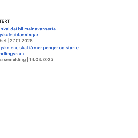
TERT
 skal det bli meir avanserte
gskuleutdanningar
het | 27.01.2026
gskolene skal få mer penger og større
ndlingsrom
essemelding | 14.03.2025