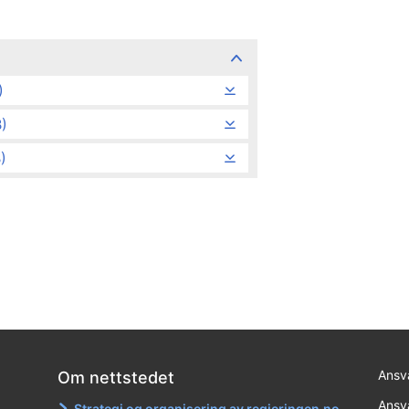
)
)
)
Ansva
Om nettstedet
Ansva
Strategi og organisering av regjeringen.no