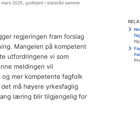
 mars 2025, godkjent i statsråd samme
RELA
No
fa
gger regjeringen fram forslag
Ny
ning. Mangelen på kompetent
Fa
ha
ste utfordringene vi som
Pr
enne meldingen vil
lk og mer kompetente fagfolk
til det må høyere yrkesfaglig
ang læring blir tilgjengelig for