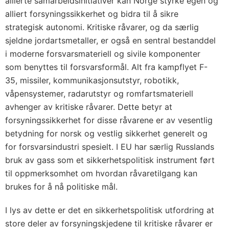
allierte samarbeidsinitiativer kan Norge styrke egen og
alliert forsyningssikkerhet og bidra til å sikre
strategisk autonomi. Kritiske råvarer, og da særlig
sjeldne jordartsmetaller, er også en sentral bestanddel
i moderne forsvarsmateriell og sivile komponenter
som benyttes til forsvarsformål. Alt fra kampflyet F-
35, missiler, kommunikasjonsutstyr, robotikk,
våpensystemer, radarutstyr og romfartsmateriell
avhenger av kritiske råvarer. Dette betyr at
forsyningssikkerhet for disse råvarene er av vesentlig
betydning for norsk og vestlig sikkerhet generelt og
for forsvarsindustri spesielt. I EU har særlig Russlands
bruk av gass som et sikkerhetspolitisk instrument ført
til oppmerksomhet om hvordan råvaretilgang kan
brukes for å nå politiske mål.
I lys av dette er det en sikkerhetspolitisk utfordring at
store deler av forsyningskjedene til kritiske råvarer er