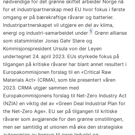
nødvendige for det grønne skiftet arbeider Norge nå
for et industripartnerskap med EU hvor fokus i første
omgang er på bærekraftige råvarer og batterier.
Industripartnerskapet vil utgjøre en del av klima,
1
energi og industri-samarbeidet under
Grønn allianse
som statsminister Jonas Gahr Støre og
Kommisjonspresident Ursula von der Leyen
undertegnet 24. april 2023. EUs styrkede fokus på
tilgangen på kritiske råvarer har blant annet resultert i
Europakommisjonen forslag til en «Critical Raw
Materials Act» (CRMA), som ble presentert våren
2023. CRMA utgjør sammen med
Europakommisjonens forslag til Net-Zero Industry Act
(NZIA) en viktig del av «Green Deal Industrial Plan for
the Net-Zero Age». EU ser på tilgangen til kritiske
råvarer som avgjørende for den grønne omstillingen,
men ser samtidig at unionen må øke den strategiske
autonomien av hensyn til egen industri og