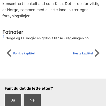
konsentrert i enkeltland som Kina. Det er derfor viktig
at Norge, sammen med allierte land, sikrer egne
forsyningslinjer.
Fotnoter
1
Norge og EU inngår en grønn allianse - regjeringen.no
Forrige kapittel
Neste kapittel
Tilbakemeldingsskjema
Fant du det du lette etter?
Ja
Nei