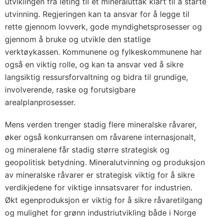
utviklingen fra leting til et mineraluttak klart til å starte
utvinning. Regjeringen kan ta ansvar for å legge til
rette gjennom lovverk, gode myndighetsprosesser og
gjennom å bruke og utvikle den statlige
verktøykassen. Kommunene og fylkeskommunene har
også en viktig rolle, og kan ta ansvar ved å sikre
langsiktig ressursforvaltning og bidra til grundige,
involverende, raske og forutsigbare
arealplanprosesser.
Mens verden trenger stadig flere mineralske råvarer,
øker også konkurransen om råvarene internasjonalt,
og mineralene får stadig større strategisk og
geopolitisk betydning. Mineralutvinning og produksjon
av mineralske råvarer er strategisk viktig for å sikre
verdikjedene for viktige innsatsvarer for industrien.
Økt egenproduksjon er viktig for å sikre råvaretilgang
og mulighet for grønn industriutvikling både i Norge