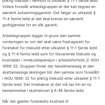
pliktig tilskudd i henhold til utkastet § 11-1 fjerde ledd.
Videre foreslår arbeidsgruppen at det kan tegnes en
særskilt avkastningsgaranti. Det følger av utkastet §
11-4 femte ledd at det skal kreves en særskilt
godtgjørelse for en slik garanti.
Arbeidsgruppen legger til grunn den samme
vurderingen av om det skal være fradragsrett for
foretaket for tilskudd etter utkastet § 11-1 fjerde ledd
og § 11-4 femte ledd som for tilsvarende tilskudd og
kostnader i innskuddspensjon i arbeidsforhold, jf. NOU
1999: 32. Gruppen finner det hensiktsmessig at den
skattemessige løsningen blir den samme som foreslått
i NOU 1999: 32 for pliktig tilskudd etter utkastet § 11-1
fjerde ledd. Det innebærer at det må tas inn en ny
bestemmelse i skatteloven § 6-46 første ledd.
Når det gjelder foretakets kostnad til