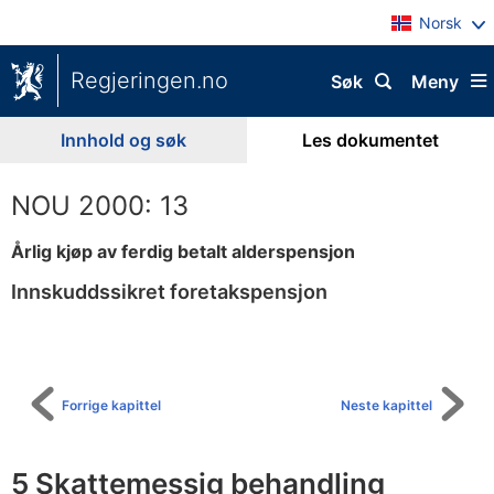
Norsk
Regjeringen.no
Søk
Meny
Innhold og søk
Les dokumentet
NOU 2000: 13
Årlig kjøp av ferdig betalt alderspensjon
Innskuddssikret foretakspensjon
Til
innholdsfortegnelse
Forrige kapittel
Neste kapittel
5 Skattemessig behandling