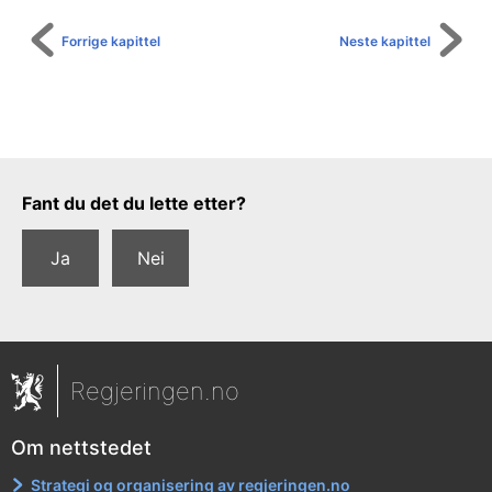
Forrige kapittel
Neste kapittel
Tilbakemeldingsskjema
Fant du det du lette etter?
Ja
Nei
Regjeringen.no
Om nettstedet
Strategi og organisering av regjeringen.no