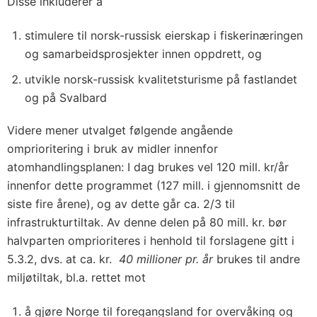
Disse inkluderer å
stimulere til norsk-russisk eierskap i fiskerinæringen
og samarbeidsprosjekter innen oppdrett, og
utvikle norsk-russisk kvalitetsturisme på fastlandet
og på Svalbard
Videre mener utvalget følgende angående
omprioritering i bruk av midler innenfor
atomhandlingsplanen: I dag brukes vel 120 mill. kr/år
innenfor dette programmet (127 mill. i gjennomsnitt de
siste fire årene), og av dette går ca. 2/3 til
infrastrukturtiltak. Av denne delen på 80 mill. kr. bør
halvparten omprioriteres i henhold til forslagene gitt i
5.3.2, dvs. at ca. kr.
40 millioner pr. år
brukes til andre
miljøtiltak, bl.a. rettet mot
å gjøre Norge til foregangsland for overvåking og