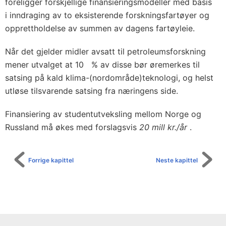
foreligger forskjellige finansieringsmodeller med basis
i inndraging av to eksisterende forskningsfartøyer og
opprettholdelse av summen av dagens fartøyleie.
Når det gjelder midler avsatt til petroleumsforskning
mener utvalget at 10 % av disse bør øremerkes til
satsing på kald klima-(nordområde)teknologi, og helst
utløse tilsvarende satsing fra næringens side.
Finansiering av studentutveksling mellom Norge og
Russland må økes med forslagsvis
20 mill kr./år
.
Forrige kapittel
Neste kapittel