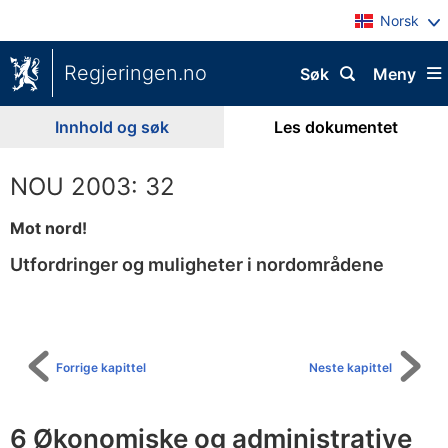
Norsk
Regjeringen.no
Søk
Meny
Innhold og søk
Les dokumentet
NOU 2003: 32
Mot nord!
Utfordringer og muligheter i nordområdene
Til
innholdsfortegnelse
Forrige kapittel
Neste kapittel
6 Økonomiske og administrative