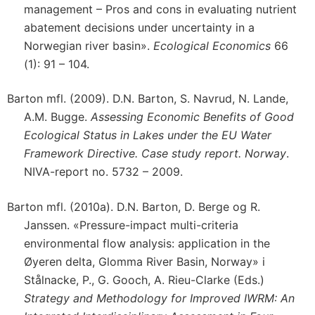
management – Pros and cons in evaluating nutrient
abatement decisions under uncertainty in a
Norwegian river basin».
Ecological Economics
66
(1): 91 – 104.
Barton mfl. (2009). D.N. Barton, S. Navrud, N. Lande,
A.M. Bugge.
Assessing Economic Benefits of Good
Ecological Status in Lakes under the EU Water
Framework Directive. Case study report. Norway
.
NIVA-report no. 5732 – 2009.
Barton mfl. (2010a). D.N. Barton, D. Berge og R.
Janssen. «Pressure-impact multi-criteria
environmental flow analysis: application in the
Øyeren delta, Glomma River Basin, Norway» i
Stålnacke, P., G. Gooch, A. Rieu-Clarke (Eds.)
Strategy and Methodology for Improved IWRM: An