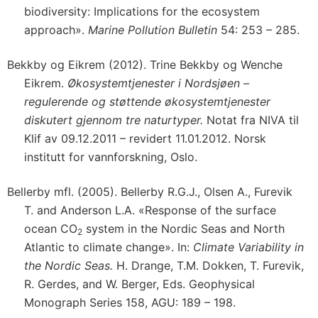
biodiversity: Implications for the ecosystem
approach».
Marine Pollution Bulletin
54: 253 – 285.
Bekkby og Eikrem (2012). Trine Bekkby og Wenche
Eikrem.
Økosystemtjenester i Nordsjøen –
regulerende og støttende økosystemtjenester
diskutert gjennom tre naturtyper.
Notat fra NIVA til
Klif av 09.12.2011 – revidert 11.01.2012. Norsk
institutt for vannforskning, Oslo.
Bellerby mfl. (2005). Bellerby R.G.J., Olsen A., Furevik
T. and Anderson L.A. «Response of the surface
ocean CO
system in the Nordic Seas and North
2
Atlantic to climate change». In:
Climate Variability in
the Nordic Seas.
H. Drange, T.M. Dokken, T. Furevik,
R. Gerdes, and W. Berger, Eds. Geophysical
Monograph Series 158, AGU: 189 – 198.