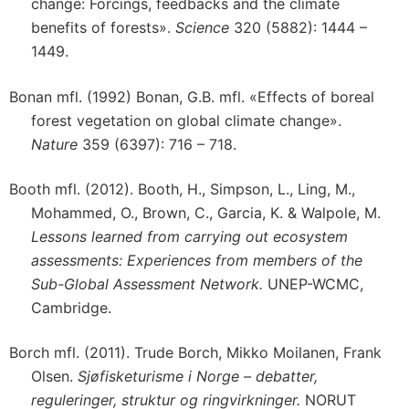
change: Forcings, feedbacks and the climate
benefits of forests».
Science
320 (5882): 1444 –
1449.
Bonan mfl. (1992) Bonan, G.B. mfl. «Effects of boreal
forest vegetation on global climate change».
Nature
359 (6397): 716 – 718.
Booth mfl. (2012). Booth, H., Simpson, L., Ling, M.,
Mohammed, O., Brown, C., Garcia, K. & Walpole, M.
Lessons learned from carrying out ecosystem
assessments: Experiences from members of the
Sub-Global Assessment Network.
UNEP-WCMC,
Cambridge.
Borch mfl. (2011). Trude Borch, Mikko Moilanen, Frank
Olsen.
Sjøfisketurisme i Norge – debatter,
reguleringer, struktur og ringvirkninger.
NORUT