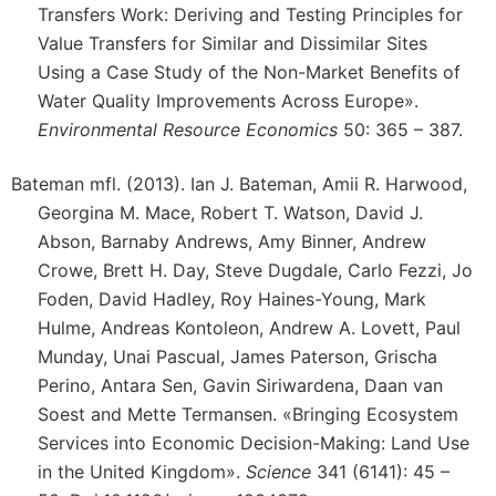
Transfers Work: Deriving and Testing Principles for
Value Transfers for Similar and Dissimilar Sites
Using a Case Study of the Non-Market Benefits of
Water Quality Improvements Across Europe».
Environmental Resource Economics
50: 365 – 387.
Bateman mfl. (2013). Ian J. Bateman, Amii R. Harwood,
Georgina M. Mace, Robert T. Watson, David J.
Abson, Barnaby Andrews, Amy Binner, Andrew
Crowe, Brett H. Day, Steve Dugdale, Carlo Fezzi, Jo
Foden, David Hadley, Roy Haines-Young, Mark
Hulme, Andreas Kontoleon, Andrew A. Lovett, Paul
Munday, Unai Pascual, James Paterson, Grischa
Perino, Antara Sen, Gavin Siriwardena, Daan van
Soest and Mette Termansen. «Bringing Ecosystem
Services into Economic Decision-Making: Land Use
in the United Kingdom».
Science
341 (6141): 45 –