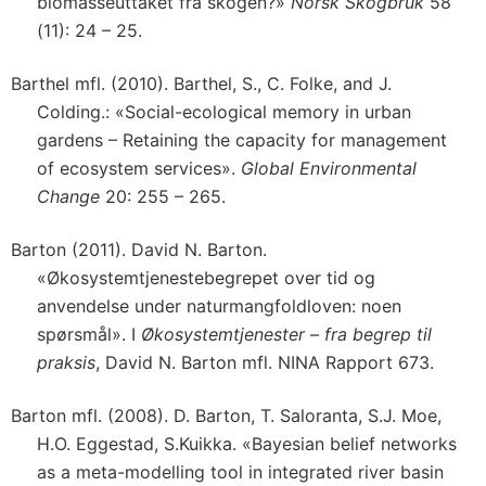
biomasseuttaket fra skogen?»
Norsk Skogbruk
58
(11): 24 – 25.
Barthel mfl. (2010). Barthel, S., C. Folke, and J.
Colding.: «Social-ecological memory in urban
gardens – Retaining the capacity for management
of ecosystem services».
Global Environmental
Change
20: 255 – 265.
Barton (2011). David N. Barton.
«Økosystemtjenestebegrepet over tid og
anvendelse under naturmangfoldloven: noen
spørsmål». I
Økosystemtjenester – fra begrep til
praksis
, David N. Barton mfl. NINA Rapport 673.
Barton mfl. (2008). D. Barton, T. Saloranta, S.J. Moe,
H.O. Eggestad, S.Kuikka. «Bayesian belief networks
as a meta-modelling tool in integrated river basin