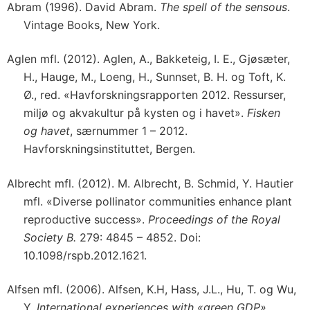
Abram (1996). David Abram.
The spell of the sensous
.
Vintage Books, New York.
Aglen mfl. (2012). Aglen, A., Bakketeig, I. E., Gjøsæter,
H., Hauge, M., Loeng, H., Sunnset, B. H. og Toft, K.
Ø., red. «Havforskningsrapporten 2012. Ressurser,
miljø og akvakultur på kysten og i havet».
Fisken
og havet
, særnummer 1 – 2012.
Havforskningsinstituttet, Bergen.
Albrecht mfl. (2012). M. Albrecht, B. Schmid, Y. Hautier
mfl. «Diverse pollinator communities enhance plant
reproductive success».
Proceedings of the Royal
Society B.
279: 4845 – 4852. Doi:
10.1098/rspb.2012.1621.
Alfsen mfl. (2006). Alfsen, K.H, Hass, J.L., Hu, T. og Wu,
Y.
International experiences with «green GDP».