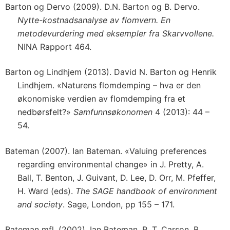
Barton og Dervo (2009). D.N. Barton og B. Dervo.
Nytte-kostnadsanalyse av flomvern. En
metodevurdering med eksempler fra Skarvvollene.
NINA Rapport 464.
Barton og Lindhjem (2013). David N. Barton og Henrik
Lindhjem. «Naturens flomdemping – hva er den
økonomiske verdien av flomdemping fra et
nedbørsfelt?»
Samfunnsøkonomen
4 (2013): 44 –
54.
Bateman (2007). Ian Bateman. «Valuing preferences
regarding environmental change» in J. Pretty, A.
Ball, T. Benton, J. Guivant, D. Lee, D. Orr, M. Pfeffer,
H. Ward (eds).
The SAGE handbook of environment
and society
. Sage, London, pp 155 – 171.
Bateman mfl. (2002). Ian Bateman, R. T. Carson, B.