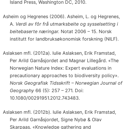
Island Press, Washington DC, 2010.
Asheim og Hegrenes (2006). Asheim, L. og Hegrenes,
A.
Verdi av fôr frå utmarksbeite og sysselsetting i
beitebaserte næringar.
Notat 2006 – 15. Norsk
institutt for landbruksøkonomisk forskning (NILF).
Aslaksen mfl. (2012a). Iulie Aslaksen, Erik Framstad,
Per Arild Garnåsjordet and Magnar Lillegård. «The
Norwegian Nature Index: Expert evaluations in
precautionary approaches to biodiversity policy».
Norsk Geografisk Tidsskrift – Norwegian Journal of
Geography
66 (5): 257 – 271. Doi:
10.1080/00291951.2012.743483.
Aslaksen mfl. (2012b). Iulie Aslaksen, Erik Framstad,
Per Arild Garnåsjordet, Signe Nybø & Olav
Skarpaas. «Knowledge gathering and