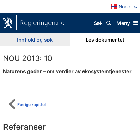
Norsk
Regjeringen.no
Søk
Meny
Innhold og søk
Les dokumentet
NOU 2013: 10
Naturens goder – om verdier av økosystemtjenester
Til
innholdsfortegnelse
Forrige kapittel
Referanser