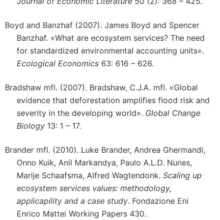
Journal of Economic Literature
50 (2): 368 – 425.
Boyd and Banzhaf (2007). James Boyd and Spencer
Banzhaf. «What are ecosystem services? The need
for standardized environmental accounting units».
Ecological Economics
63: 616 – 626.
Bradshaw mfl. (2007). Bradshaw, C.J.A. mfl. «Global
evidence that deforestation amplifies flood risk and
severity in the developing world».
Global Change
Biology
13: 1 – 17.
Brander mfl. (2010). Luke Brander, Andrea Ghermandi,
Onno Kuik, Anil Markandya, Paulo A.L.D. Nunes,
Marije Schaafsma, Alfred Wagtendonk.
Scaling up
ecosystem services values: methodology,
applicapility and a case study
. Fondazione Eni
Enrico Mattei Working Papers 430.