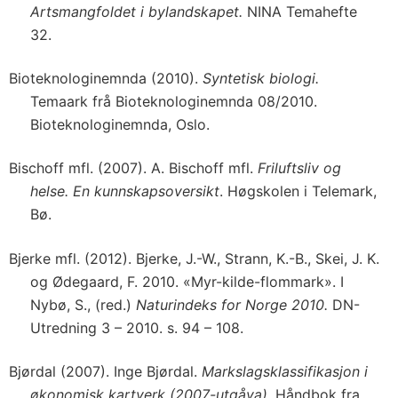
Artsmangfoldet i bylandskapet.
NINA Temahefte
32.
Bioteknologinemnda (2010).
Syntetisk biologi.
Temaark frå Bioteknologinemnda 08/2010.
Bioteknologinemnda, Oslo.
Bischoff mfl. (2007). A. Bischoff mfl.
Friluftsliv og
helse. En kunnskapsoversikt
. Høgskolen i Telemark,
Bø.
Bjerke mfl. (2012). Bjerke, J.-W., Strann, K.-B., Skei, J. K.
og Ødegaard, F. 2010. «Myr-kilde-flommark». I
Nybø, S., (red.)
Naturindeks for Norge 2010.
DN-
Utredning 3 – 2010. s. 94 – 108.
Bjørdal (2007). Inge Bjørdal.
Markslagsklassifikasjon i
økonomisk kartverk (2007-utgåva).
Håndbok fra