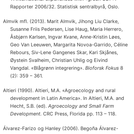
Rapporter 2006/32. Statistisk sentralbyrå, Oslo.
Almvik mfl. (2013). Marit Almvik, Jihong Liu Clarke,
Susanne Friis Pedersen, Lise Haug, Maria Herrero,
Åsbjørn Karlsen, Ingvar Kvane, Anne-Kristin Løes,
Geo Van Leeuwen, Margarita Novoa-Garrido, Céline
Rebours, Siv-Lene Gangenes Skar, Kari Skjånes,
Øystein Svalheim, Christian Uhlig og Eivind
Vangdal. «Blågrønn integrering».
Bioforsk Fokus
8
(2): 359 – 361.
Altieri (1990). Altieri, M.A. «Agroecology and rural
development in Latin America». In Altieri, M.A. and
Hecht, S.B. (ed).
Agroecology and Small Farm
Development.
CRC Press, Florida pp. 113 – 118.
Álvarez-Farizo og Hanley (2006). Begoña Álvarez-