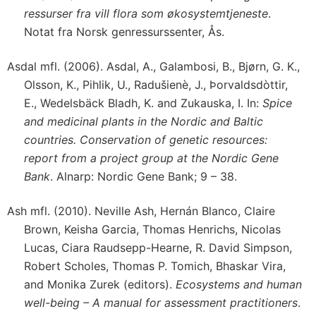
ressurser fra vill flora som økosystemtjeneste
.
Notat fra Norsk genressurssenter, Ås.
Asdal mfl. (2006). Asdal, A., Galambosi, B., Bjørn, G. K.,
Olsson, K., Pihlik, U., Radušienè, J., Þorvaldsdòttir,
E., Wedelsbäck Bladh, K. and Zukauska, I. In:
Spice
and medicinal plants in the Nordic and Baltic
countries. Conservation of genetic resources:
report from a project group at the Nordic Gene
Bank
. Alnarp: Nordic Gene Bank; 9 – 38.
Ash mfl. (2010). Neville Ash, Hernán Blanco, Claire
Brown, Keisha Garcia, Thomas Henrichs, Nicolas
Lucas, Ciara Raudsepp-Hearne, R. David Simpson,
Robert Scholes, Thomas P. Tomich, Bhaskar Vira,
and Monika Zurek (editors).
Ecosystems and human
well-being – A manual for assessment practitioners
.