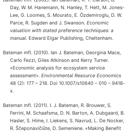
Day, W. M. Hanemann, N. Hanley, T. Hett, M. Jones-
Lee, G. Loomes, S. Mourato, E. Özdemiroglu, D. W.
Parce, R. Sugden and J. Swanson.
Economic
valuation with stated preference techniques: a
manual.
Edward Elgar Publishing, Cheltenham.
Bateman mfl. (2010). Ian J. Bateman, Georgina Mace,
Carlo Fezzi, Giles Atkinson and Kerry Turner.
«Economic analysis for ecosystem service
assessment».
Environmental Resource Economics
48 (2): 177 – 218. Doi 10.1007/s10640 – 010 – 9418-
x.
Bateman mfl. (2011). I. J. Bateman, R. Brouwer, S.
Ferrini, M. Schaafsma, D. N. Barton, A. Dubgaard, B.
Hasler, S. Hime, I. Liekens, S. Navrud, L. De Nocker,
R. Ščeponavičiūte, D. Semeniene. «Making Benefit