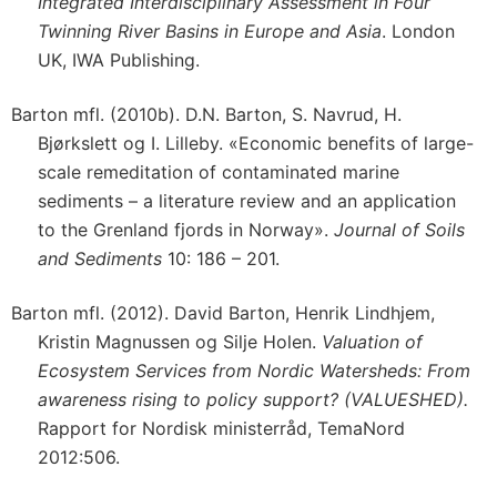
Integrated Interdisciplinary Assessment in Four
Twinning River Basins in Europe and Asia
. London
UK, IWA Publishing.
Barton mfl. (2010b). D.N. Barton, S. Navrud, H.
Bjørkslett og I. Lilleby. «Economic benefits of large-
scale remeditation of contaminated marine
sediments – a literature review and an application
to the Grenland fjords in Norway».
Journal of Soils
and Sediments
10: 186 – 201.
Barton mfl. (2012). David Barton, Henrik Lindhjem,
Kristin Magnussen og Silje Holen.
Valuation of
Ecosystem Services from Nordic Watersheds: From
awareness rising to policy support? (VALUESHED).
Rapport for Nordisk ministerråd, TemaNord
2012:506.