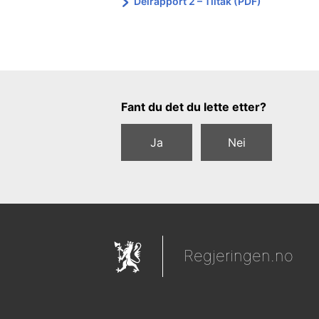
Delrapport 2
– Tiltak
(PDF)
Tilbakemeldingsskjema
Fant du det du lette etter?
Ja
Nei
Regjeringen.no