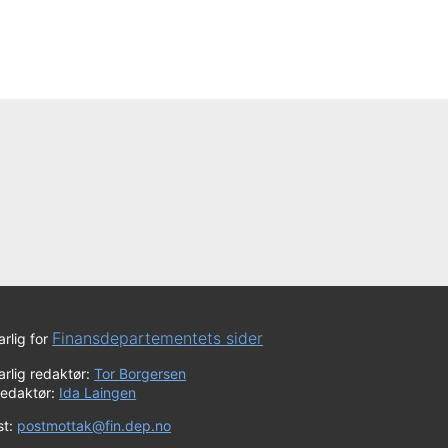
Finansdepartementets sider
rlig for
rlig redaktør:
Tor Borgersen
redaktør:
Ida Laingen
st:
postmottak@fin.dep.no