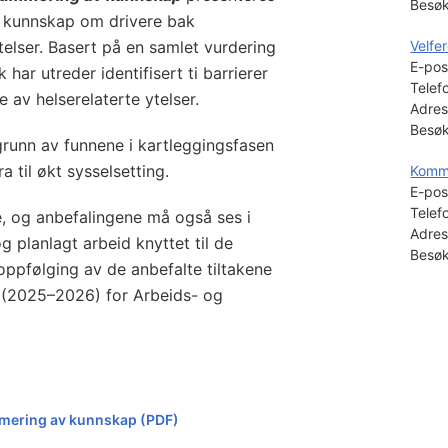
Besøk
 kunnskap om drivere bak
ytelser. Basert på en samlet vurdering
Velfe
E-pos
k har utreder identifisert ti barrierer
Telef
e av helserelaterte ytelser.
Adres
Besøk
grunn av funnene i kartleggingsfasen
a til økt sysselsetting.
Kommu
E-pos
Telef
e, og anbefalingene må også ses i
Adres
lanlagt arbeid knyttet til de
Besøk
oppfølging av de anbefalte tiltakene
S (2025–2026) for Arbeids- og
mmering av kunnskap
(PDF)