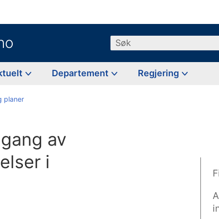
no
Søk
ktuelt
Departement
Regjering
g planer
gang av
elser i
F
A
i