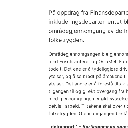
På oppdrag fra Finansdepart
inkluderingsdepartementet bl
områdegjennomgang av de hel
folketrygden.
Områdegjennomgangen ble gjennomfø
med Frischsenteret og OsloMet. Fo
todelt. Det ene er å tydeliggjøre dri
ytelser, og å se bredt på årsakene ti
ytelser. Det andre er å foreslå tiltak
tilgangen til og gi økt overgang fra h
med gjennomgangen er økt sysselsett
delvis i arbeid. Tiltakene skal over ti
folketrygden. Gjennomgangen består
I
delrapport 1 –
Kartlegging og opp