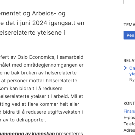
ementet og Arbeids- og
e det i juni 2024 igangsatt en
TEM
serelaterte ytelsene i
Pens
rt av Oslo Economics, i samarbeid
RELA
rmålet med områdegjennomgangen er
Om
verne bak bruken av helserelaterte
yt
Ny
l at personer mottar helserelaterte
 som kan bidra til å redusere
elserelaterte ytelser til arbeid. Målet
KONT
ing ved at flere kommer helt eller
Finan
d bidra til å redusere utgiftsveksten i
E-pos
 av to delrapporter.
Telef
Adres
summering av kunnskap
presenteres