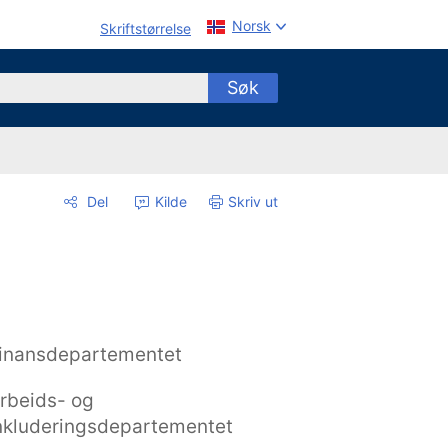
Norsk
Skriftstørrelse
Søk
Del
Kilde
Skriv ut
inansdepartementet
rbeids- og
nkluderingsdepartementet