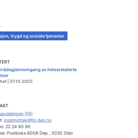
A
jon, trygd og sosiale tjenester
TERT
rådegjennomgang av helserelaterte
elser
het | 07.10.2025
AKT
savdelingen (FA)
t: 
postmottak@fin.dep.no
on:
22 24 90 90
se:
Postboks 8008 Dep , 0030 Oslo