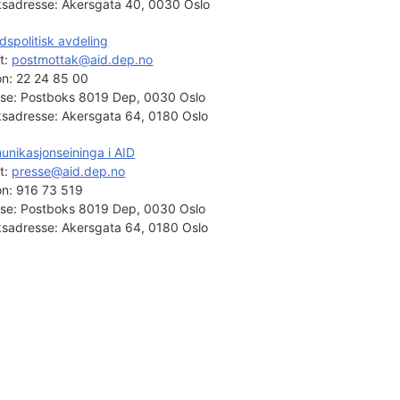
sadresse:
Akersgata 40, 0030 Oslo
rdspolitisk avdeling
t: 
postmottak@aid.dep.no
on:
22 24 85 00
se:
Postboks 8019 Dep, 0030 Oslo
sadresse:
Akersgata 64, 0180 Oslo
nikasjonseininga i AID
t: 
presse@aid.dep.no
on:
916 73 519
se:
Postboks 8019 Dep, 0030 Oslo
sadresse:
Akersgata 64, 0180 Oslo