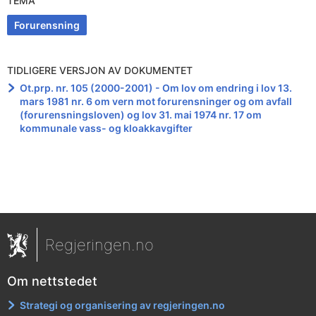
TEMA
Forurensning
TIDLIGERE VERSJON AV DOKUMENTET
Ot.prp. nr. 105 (2000-2001) - Om lov om endring i lov 13.
mars 1981 nr. 6 om vern mot forurensninger og om avfall
(forurensningsloven) og lov 31. mai 1974 nr. 17 om
kommunale vass- og kloakkavgifter
Regjeringen.no
Om nettstedet
Strategi og organisering av regjeringen.no