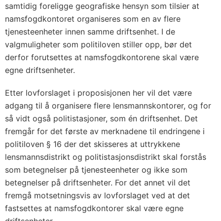
samtidig foreligge geografiske hensyn som tilsier at
namsfogdkontoret organiseres som en av flere
tjenesteenheter innen samme driftsenhet. I de
valgmuligheter som politiloven stiller opp, bør det
derfor forutsettes at namsfogdkontorene skal være
egne driftsenheter.
Etter lovforslaget i proposisjonen her vil det være
adgang til å organisere flere lensmannskontorer, og for
så vidt også politistasjoner, som én driftsenhet. Det
fremgår for det første av merknadene til endringene i
politiloven § 16 der det skisseres at uttrykkene
lensmannsdistrikt og politistasjonsdistrikt skal forstås
som betegnelser på tjenesteenheter og ikke som
betegnelser på driftsenheter. For det annet vil det
fremgå motsetningsvis av lovforslaget ved at det
fastsettes at namsfogdkontorer skal være egne