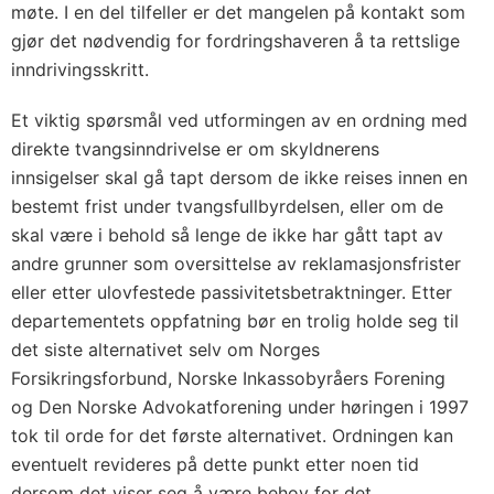
møte. I en del tilfeller er det mangelen på kontakt som
gjør det nødvendig for fordringshaveren å ta rettslige
inndrivingsskritt.
Et viktig spørsmål ved utformingen av en ordning med
direkte tvangsinndrivelse er om skyldnerens
innsigelser skal gå tapt dersom de ikke reises innen en
bestemt frist under tvangsfullbyrdelsen, eller om de
skal være i behold så lenge de ikke har gått tapt av
andre grunner som oversittelse av reklamasjonsfrister
eller etter ulovfestede passivitetsbetraktninger. Etter
departementets oppfatning bør en trolig holde seg til
det siste alternativet selv om Norges
Forsikringsforbund, Norske Inkassobyråers Forening
og Den Norske Advokatforening under høringen i 1997
tok til orde for det første alternativet. Ordningen kan
eventuelt revideres på dette punkt etter noen tid
dersom det viser seg å være behov for det.