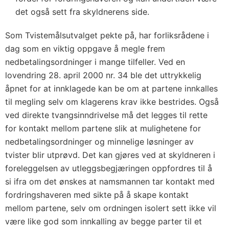
det også sett fra skyldnerens side.
Som Tvistemålsutvalget pekte på, har forliksrådene i
dag som en viktig oppgave å megle frem
nedbetalingsordninger i mange tilfeller. Ved en
lovendring 28. april 2000 nr. 34 ble det uttrykkelig
åpnet for at innklagede kan be om at partene innkalles
til megling selv om klagerens krav ikke bestrides. Også
ved direkte tvangsinndrivelse må det legges til rette
for kontakt mellom partene slik at mulighetene for
nedbetalingsordninger og minnelige løsninger av
tvister blir utprøvd. Det kan gjøres ved at skyldneren i
foreleggelsen av utleggsbegjæringen oppfordres til å
si ifra om det ønskes at namsmannen tar kontakt med
fordringshaveren med sikte på å skape kontakt
mellom partene, selv om ordningen isolert sett ikke vil
være like god som innkalling av begge parter til et