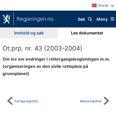
Norsk
Regjeringen.no
Søk
Meny
Innhold og søk
Les dokumentet
Ot.prp. nr. 43 (2003-2004)
Om lov om endringer i rettergangslovgivningen m.m.
(organiseringen av den sivile rettspleie på
grunnplanet)
Til
innholdsfortegnelse
Forrige kapittel
Neste kapittel