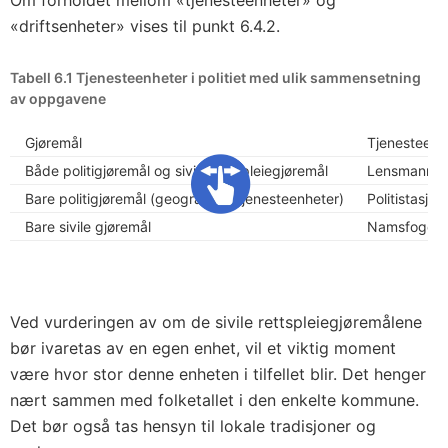
Om forholdet mellom «tjenesteenheter» og
«driftsenheter» vises til punkt 6.4.2.
Tabell 6.1 Tjenesteenheter i politiet med ulik sammensetning
av oppgavene
Gjøremål
Tjenesteenh
Både politigjøremål og sivile rettspleiegjøremål
Lensmannsk
Bare politigjøremål (geografiske tjenesteenheter)
Politistasjon
Bare sivile gjøremål
Namsfogdko
Ved vurderingen av om de sivile rettspleiegjøremålene
bør ivaretas av en egen enhet, vil et viktig moment
være hvor stor denne enheten i tilfellet blir. Det henger
nært sammen med folketallet i den enkelte kommune.
Det bør også tas hensyn til lokale tradisjoner og