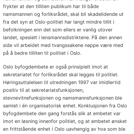
frykter at den tilliten publikum har til både
namsmannen og forliksrådet, skal bli skadelidende ut
fra det syn at Oslo-politiet har langt mindre tillit i
befolkningen enn det som ellers er vanlig utover
landet, spesielt i lensmannsdistriktene. På den annen
side vil arbeidet med tvangssakene neppe være med
på å bedre tilliten til politiet i Oslo.
Oslo byfogdembete er også prinsipielt imot at
sekretariatet for forliksrådet skal legges til politiet.
Høringsuttalelsen til utredningen 1997 var imidlertid
positiv til at sekretariatsfunksjonen,
stevnevitnefunksjonen og namsmannsfunksjonen ble
samlet i én organisatorisk enhet. Konklusjonen fra Oslo
byfogdembete den gang forstås slik at embetet var
imot en løsning innenfor politiet, og at embetet ønsket
en frittstående enhet i Oslo uavhengig av hva som ble