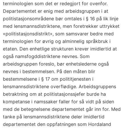
terminologien som det er redegjort for ovenfor.
Departementet er enig med arbeidsgruppen i at
politistasjonsområdene bør omtales i § 16 på lik linje
med lensmannsdistriktene, men foretrekker uttrykket
«politistasjonsdistrikt», som samsvarer bedre med
terminologien for øvrig og alminnelig språkbruk i
etaten. Den enhetlige strukturen krever imidlertid at
også namsfogddistriktene nevnes. Som
arbeidsgruppen foreslo, bør enhetslederne også
nevnes i bestemmelsen. På den måten blir
bestemmelsene i § 17 om polititjenesten i
lensmannsdistriktene overflødige. Arbeidsgruppens
betraktning om at politistasjonssjefer burde ha
kompetanse i namssaker faller for så vidt på siden
med de betegnelsene departementet går inn for. Med
tanke på lensmannsdistriktene deler imidlertid
departementet den oppfatningen som Hordaland