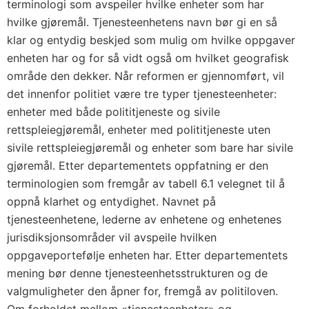
terminologi som avspeiler hvilke enheter som har
hvilke gjøremål. Tjenesteenhetens navn bør gi en så
klar og entydig beskjed som mulig om hvilke oppgaver
enheten har og for så vidt også om hvilket geografisk
område den dekker. Når reformen er gjennomført, vil
det innenfor politiet være tre typer tjenesteenheter:
enheter med både polititjeneste og sivile
rettspleiegjøremål, enheter med polititjeneste uten
sivile rettspleiegjøremål og enheter som bare har sivile
gjøremål. Etter departementets oppfatning er den
terminologien som fremgår av tabell 6.1 velegnet til å
oppnå klarhet og entydighet. Navnet på
tjenesteenhetene, lederne av enhetene og enhetenes
jurisdiksjonsområder vil avspeile hvilken
oppgaveportefølje enheten har. Etter departementets
mening bør denne tjenesteenhetsstrukturen og de
valgmuligheter den åpner for, fremgå av politiloven.