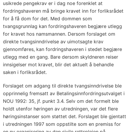
usikrede pengekrav er i dag noe forenklet at
fordringshaveren må bringe kravet inn for forliksrådet
for å få dom for det. Med dommen som
tvangsgrunnlag kan fordringshaveren begjære utlegg
for kravet hos namsmannen. Dersom forslaget om
direkte tvangsinndrivelse av uimotsagte krav
gjennomføres, kan fordringshaveren i stedet begjære
utlegg med en gang. Bare dersom skyldneren reiser
innsigelser mot kravet, blir det aktuelt å behandle
saken i forliksrådet.
Forslaget om adgang til direkte tvangsinndrivelse ble
opprinnelig fremsatt av Betalingsinnfordringsutvalget i
NOU 1992: 35, jf. punkt 3.4. Selv om det formelt ble
holdt utenfor høringen av utredningen, var det flere
høringsinstanser som støttet det. Forslaget ble gjentatt
i utredningen 1997 som oppstilte som en premiss for
en ny organisering av den sivile rettspleien på