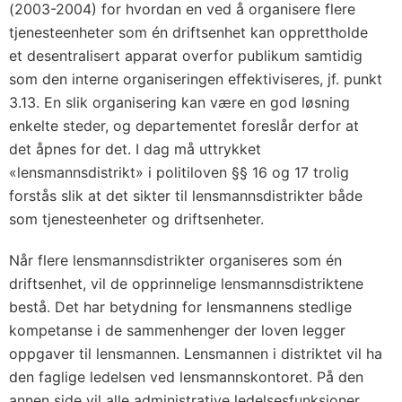
(2003-2004) for hvordan en ved å organisere flere
tjenesteenheter som én driftsenhet kan opprettholde
et desentralisert apparat overfor publikum samtidig
som den interne organiseringen effektiviseres, jf. punkt
3.13. En slik organisering kan være en god løsning
enkelte steder, og departementet foreslår derfor at
det åpnes for det. I dag må uttrykket
«lensmannsdistrikt» i politiloven §§ 16 og 17 trolig
forstås slik at det sikter til lensmannsdistrikter både
som tjenesteenheter og driftsenheter.
Når flere lensmannsdistrikter organiseres som én
driftsenhet, vil de opprinnelige lensmannsdistriktene
bestå. Det har betydning for lensmannens stedlige
kompetanse i de sammenhenger der loven legger
oppgaver til lensmannen. Lensmannen i distriktet vil ha
den faglige ledelsen ved lensmannskontoret. På den
annen side vil alle administrative ledelsesfunksjoner,