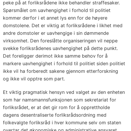
peke på at forliksrådene ikke behandler straffesaker.
Spørsmålet om uavhengighet i forhold til politiet
kommer derfor i et annet lys enn for de høyere
domstolene. Det er viktig at forliksrådene i likhet med
andre domstoler er uavhengige i sin dømmende
virksomhet. Den foreslåtte organiseringen vil neppe
svekke forliksrådenes uavhengighet på dette punkt.
Det foreligger derimot ikke samme behov for å
markere uavhengighet i forhold til politiet siden politiet
ikke vil ha forberedt sakene gjennom etterforskning
og ikke vil opptre som part.
Et viktig pragmatisk hensyn ved valget av den enheten
som har namsmannsfunksjonen som sekretariat for
forliksrådet, er at det gir rom for å opprettholde
dagens desentraliserte forliksrådsordning med
folkevalgte forliksråd i hver kommune selv om staten
overtar det økonomiske og administrative ansvaret.