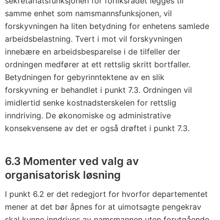
sekretariatsfunksjonen for forliksrådet legges til
samme enhet som namsmannsfunksjonen, vil
forskyvningen ha liten betydning for enhetens samlede
arbeidsbelastning. Tvert i mot vil forskyvningen
innebære en arbeidsbesparelse i de tilfeller der
ordningen medfører at ett rettslig skritt bortfaller.
Betydningen for gebyrinntektene av en slik
forskyvning er behandlet i punkt 7.3. Ordningen vil
imidlertid senke kostnadsterskelen for rettslig
inndriving. De økonomiske og administrative
konsekvensene av det er også drøftet i punkt 7.3.
6.3 Momenter ved valg av
organisatorisk løsning
I punkt 6.2 er det redegjort for hvorfor departementet
mener at det bør åpnes for at uimotsagte pengekrav
skal kunne inndrives av namsmannen uten forutgående