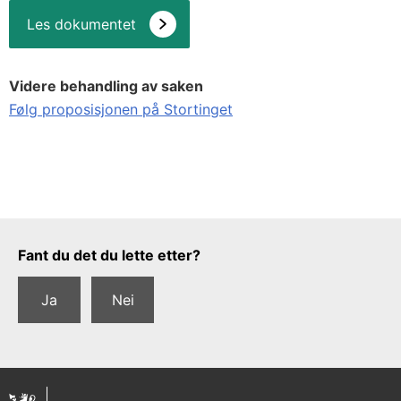
Les dokumentet
Videre behandling av saken
Følg proposisjonen på Stortinget
Tilbakemeldingsskjema
Fant du det du lette etter?
Ja
Nei