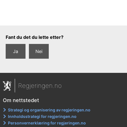
Tilbakemeldingsskjema
Fant du det du lette etter?
Ja
Nei
Regjeringen.no
Om nettstedet
Strategi og organisering av regjeringen.no
Innholdsstrategi for regjeringen.no
Personvernerklæring for regjeringen.no