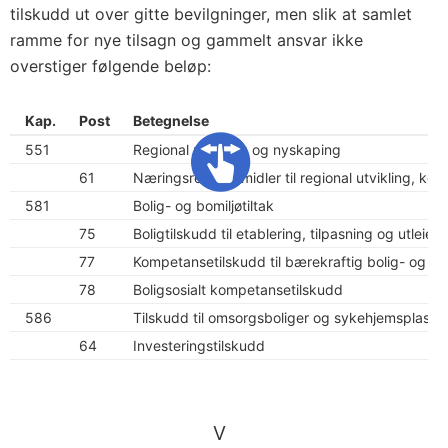
tilskudd ut over gitte bevilgninger, men slik at samlet
ramme for nye tilsagn og gammelt ansvar ikke
overstiger følgende beløp:
Kap.
Post
Betegnelse
551
Regional utvikling og nyskaping
61
Næringsrettede midler til regional utvikling, ko
581
Bolig- og bomiljøtiltak
75
Boligtilskudd til etablering, tilpasning og utleiebo
77
Kompetansetilskudd til bærekraftig bolig- og by
78
Boligsosialt kompetansetilskudd
586
Tilskudd til omsorgsboliger og sykehjemsplasse
64
Investeringstilskudd
V