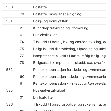
580
Bostøtte
70
Bostøtte
, overslagsbevilgning
581
Bolig- og bomiljøtiltak
21
Kunnskapsutvikling og -formidling
61
Husleietilskudd
74
Tilskudd til bolig-, by- og områdeutvikling
, kan 
75
Boligtilskudd til etablering, tilpasning og utleieb
77
Kompetansetilskudd til bærekraftig bolig- og by
78
Boligsosialt kompetansetilskudd
, kan overføres
582
Rentekompensasjon for skole- og svømmeanleg
60
Rentekompensasjon - skole- og svømmeanlegg
61
Rentekompensasjon - kirkebygg
, kan overføres
585
Husleietvistutvalget
01
Driftsutgifter
586
Tilskudd til omsorgsboliger og sykehjemsplasse