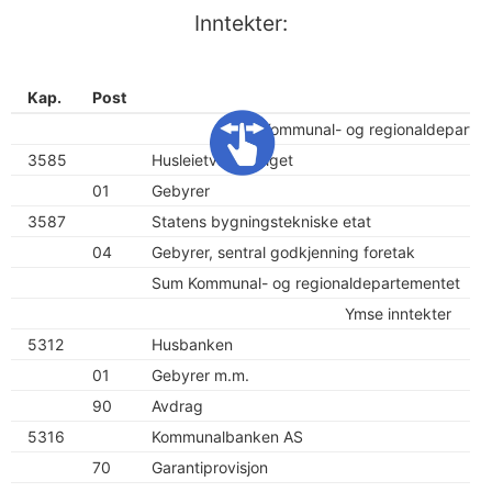
Inntekter:
Kap.
Post
Kommunal- og regionaldeparte
3585
Husleietvistutvalget
01
Gebyrer
3587
Statens bygningstekniske etat
04
Gebyrer, sentral godkjenning foretak
Sum Kommunal- og regionaldepartementet
Ymse inntekter
5312
Husbanken
01
Gebyrer m.m.
90
Avdrag
5316
Kommunalbanken AS
70
Garantiprovisjon