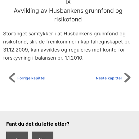
IX
Avvikling av Husbankens grunnfond og
risikofond
Stortinget samtykker i at Husbankens grunnfond og
risikofond, slik de fremkommer i kapitalregnskapet pr.
31.12.2009, kan avvikles og reguleres mot konto for
forskyvning i balansen pr. 1.1.2010.
Forrige kapittel
Neste kapittel
Tilbakemeldingsskjema
Fant du det du lette etter?