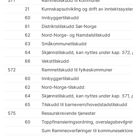
571
Rammetilskudd til kommuner
21
Kunnskapsutvikling og drift av inntektssysteme
60
Innbyggertilskudd
61
Distriktstilskudd Sør-Norge
62
Nord-Norge- og Namdalstilskudd
63
Småkommunetilskudd
64
Skjønnstilskudd
, kan nyttes under kap. 572, po
66
Veksttilskudd
572
Rammetilskudd til fylkeskommuner
60
Innbyggertilskudd
62
Nord-Norge-tilskudd
64
Skjønnstilskudd
, kan nyttes under kap. 571, po
65
Tilskudd til barnevern/hovedstadstilskudd
575
Ressurskrevende tjenester
60
Toppfinansieringsordning
, overslagsbevilgning
Sum Rammeoverføringer til kommunesektoren 