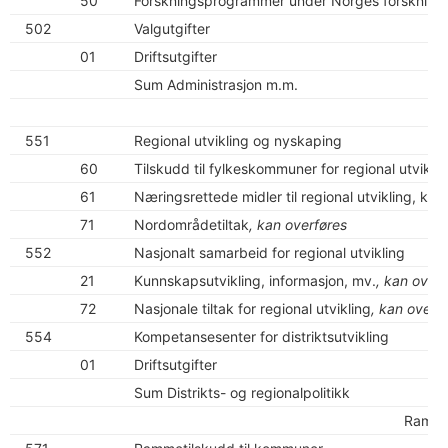
50
Forskningsprogrammer under Norges forskning
502
Valgutgifter
01
Driftsutgifter
Sum Administrasjon m.m.
551
Regional utvikling og nyskaping
60
Tilskudd til fylkeskommuner for regional utviklin
61
Næringsrettede midler til regional utvikling, ko
71
Nordområdetiltak
, kan overføres
552
Nasjonalt samarbeid for regional utvikling
21
Kunnskapsutvikling, informasjon, mv.
, kan overf
72
Nasjonale tiltak for regional utvikling
, kan overf
554
Kompetansesenter for distriktsutvikling
01
Driftsutgifter
Sum Distrikts- og regionalpolitikk
Rammeo