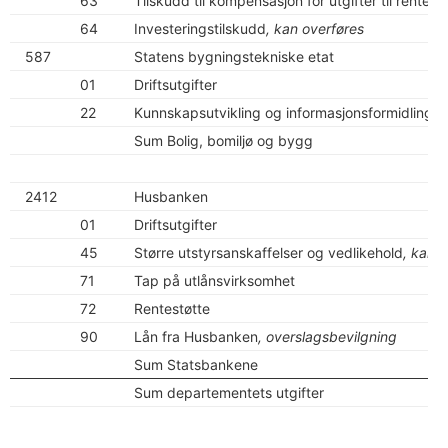
63
Tilskudd til kompensasjon for utgifter til renter
64
Investeringstilskudd
, kan overføres
587
Statens bygningstekniske etat
01
Driftsutgifter
22
Kunnskapsutvikling og informasjonsformidling
Sum Bolig, bomiljø og bygg
2412
Husbanken
01
Driftsutgifter
45
Større utstyrsanskaffelser og vedlikehold
, kan 
71
Tap på utlånsvirksomhet
72
Rentestøtte
90
Lån fra Husbanken
, overslagsbevilgning
Sum Statsbankene
Sum departementets utgifter