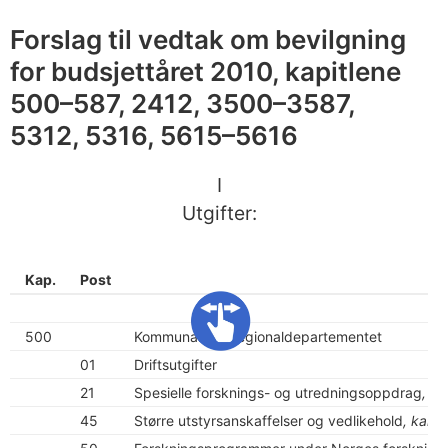
Forslag til vedtak om bevilgning
for budsjettåret 2010, kapitlene
500–587, 2412, 3500–3587,
5312, 5316, 5615–5616
I
Utgifter:
Kap.
Post
500
Kommunal- og regionaldepartementet
01
Driftsutgifter
21
Spesielle forsknings- og utredningsoppdrag
, k
45
Større utstyrsanskaffelser og vedlikehold
, kan 