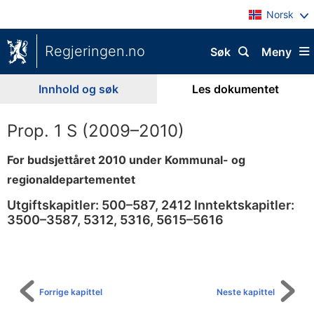
Norsk
Regjeringen.no
Søk
Meny
Innhold og søk
Les dokumentet
Prop. 1 S (2009–2010)
For budsjettåret 2010 under Kommunal- og
regionaldepartementet
Utgiftskapitler: 500–587, 2412 Inntektskapitler:
3500–3587, 5312, 5316, 5615–5616
Til
innholdsfortegnelse
Forrige kapittel
Neste kapittel