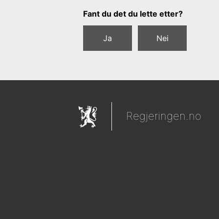
Tilbakemeldingsskjema
Fant du det du lette etter?
Ja
Nei
Regjeringen.no