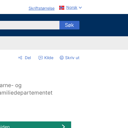
Norsk
Skriftstørrelse
Søk
Del
Kilde
Skriv ut
arne- og
amiliedepartementet
siden