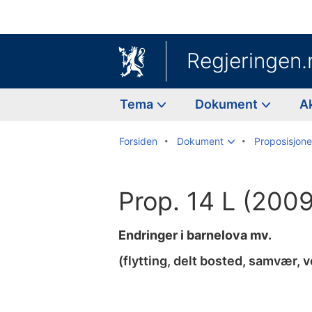
Regjeringen.
Tema
Dokument
A
Forsiden
Dokument
Proposisjoner
Prop. 14 L (200
Endringer i barnelova mv.
(flytting, delt bosted, samvær, v
Til
innholdsfortegnelse