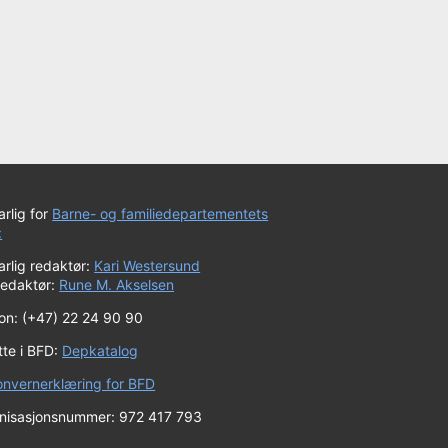
rlig for
Barne- og familiedepartementets
:
rlig redaktør:
Kari Westersund
redaktør:
Rune M. Akselsen
fon: (+47) 22 24 90 90
tte i BFD:
Depkatalog
onvernerklæring for BFD
nisasjonsnummer: 972 417 793