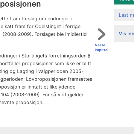
roposisjonen
Last 
tte fram forslag om endringer i
e satt fram for Odelstinget i forrige
Vis in
4 (2008-2009). Forslaget ble imidlertid
Neste
kapittel
ndringer i Stortingets forretningsorden §
bortfaller proposisjoner som ikke er blitt
ting og Lagting i valgperioden 2005-
gperioden. Lovproposisjonen framsettes
oposisjon er inntatt et likelydende
. 104 (2008-2009). For så vidt gjelder
 nevnte proposisjon.