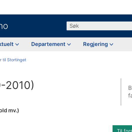
no
Søk
ktuelt
Departement
Regjering
 til Stortinget
9-2010)
B
f
old mv.)
Til for