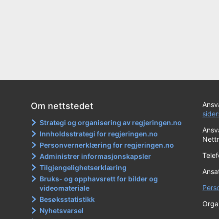
Ansva
Om nettstedet
sider
Strategi og organisering av regjeringen.no
Ansva
Innholdsstrategi for regjeringen.no
Nett
Personvernerklæring for regjeringen.no
Tele
Administrer informasjonskapsler
Tilgjengelighetserklæring
Ansa
Bruks- og opphavsrett for bilder og
Pers
videomateriale
Besøksstatistikk
Orga
Nyhetsvarsel