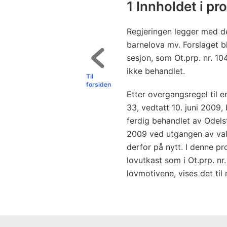
1 Innholdet i p
Regjeringen legger med de
barnelova mv. Forslaget bl
sesjon, som Ot.prp. nr. 10
ikke behandlet.
Til
forsiden
Etter overgangsregel til e
33, vedtatt 10. juni 2009, 
ferdig behandlet av Odels
2009 ved utgangen av val
derfor på nytt. I denne pr
lovutkast som i Ot.prp. nr
lovmotivene, vises det til