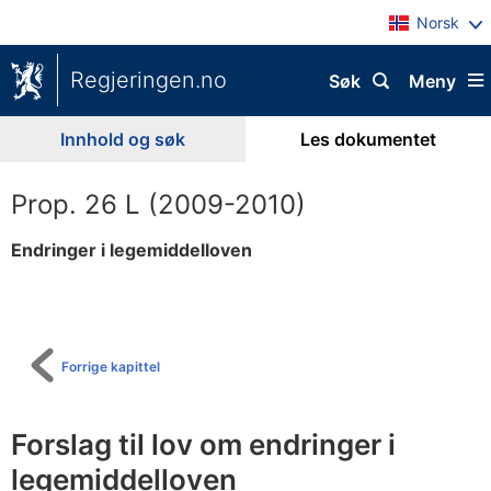
Norsk
Regjeringen.no
Søk
Meny
Innhold og søk
Les dokumentet
Prop. 26 L (2009-2010)
Endringer i legemiddelloven
Til
innholdsfortegnelse
Forrige kapittel
Forslag til lov om endringer i
legemiddelloven