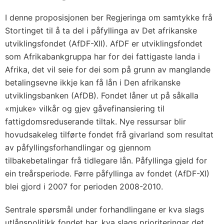
I denne proposisjonen ber Regjeringa om samtykke frå
Stortinget til å ta del i påfyllinga av Det afrikanske
utviklingsfondet (AfDF-XII). AfDF er utviklingsfondet
som Afrikabankgruppa har for dei fattigaste landa i
Afrika, det vil seie for dei som på grunn av manglande
betalingsevne ikkje kan få lån i Den afrikanske
utviklingsbanken (AfDB). Fondet låner ut på såkalla
«mjuke» vilkår og gjev gåvefinansiering til
fattigdomsreduserande tiltak. Nye ressursar blir
hovudsakeleg tilførte fondet frå givarland som resultat
av påfyllingsforhandlingar og gjennom
tilbakebetalingar frå tidlegare lån. Påfyllinga gjeld for
ein treårsperiode. Førre påfyllinga av fondet (AfDF-XI)
blei gjord i 2007 for perioden 2008-2010.
Sentrale spørsmål under forhandlingane er kva slags
utlånspolitikk fondet har, kva slags prioriteringar det