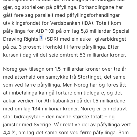
gjer, og storleiken på påfyllinga. Forhandlingane har
gått føre seg parallelt med påfyllingsforhandlingar i
utviklingsfondet for Verdsbanken (IDA). Totalt kom
påfyllinga for AfDF-XII på om lag 5,8 milliardar Special
1
Drawing Rights
(SDR) med ein auke i givarbidraget
på ca. 3 prosent i forhold til førre påfyllinga. Etter
kursen i dag vil det seie omtrent 53 milliardar kroner.
Noreg gav tilsegn om 1,5 milliardar kroner over tre år
med atterhald om samtykke frå Stortinget, det same
som ved førre påfyllinga. Men Noreg har òg foreslått
at innbetalinga kan gå fortare enn tidlegare, og det
aukar verdien for Afrikabanken på dei 1,5 milliardane
med om lag 134 millionar kroner. Noreg er ein relativt
stor bidragsytar – den niande største totalt – og
jamstor med Sverige. Vår relative del av påfyllinga vert
4,4 %, om lag det same som ved førre påfyllinga. Som