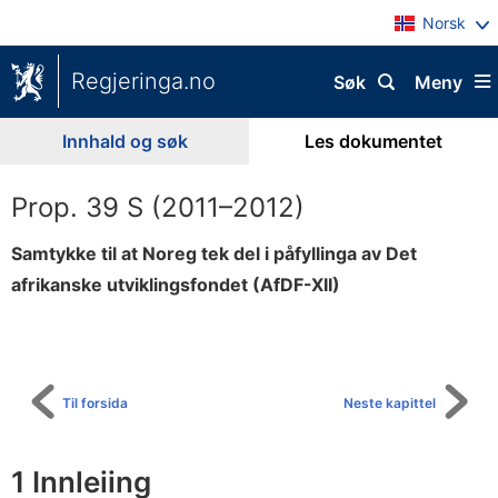
Norsk
Regjeringa.no
Søk
Meny
Innhald og søk
Les dokumentet
Prop. 39 S (2011–2012)
Samtykke til at Noreg tek del i påfyllinga av Det
afrikanske utviklingsfondet (AfDF-XII)
Til
innhaldsliste
Til forsida
Neste kapittel
1 Innleiing