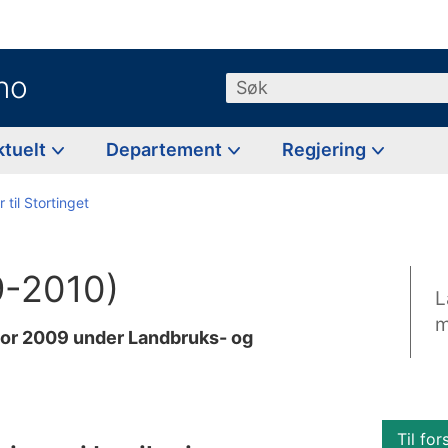
no
Søk
ktuelt
Departement
Regjering
 til Stortinget
9-2010)
L
m
 for 2009 under Landbruks- og
Til for