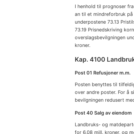
I henhold til prognoser fr
an til et mindreforbruk på 
underpostene 73.13 Pristil
73.19 Prisnedskriving korn
overslagsbevilgningen und
kroner.
Kap. 4100 Landbru
Post 01 Refusjoner m.m.
Posten benyttes til tilfeld
over andre poster. For å si
bevilgningen redusert me
Post 40 Salg av eiendom
Landbruks- og matdepart
for 6,08 mill. kroner, og m