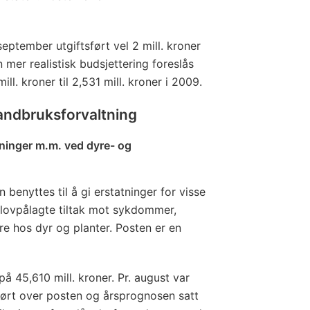
eptember utgiftsført vel 2 mill. kroner
n mer realistisk budsjettering foreslås
ll. kroner til 2,531 mill. kroner i 2009.
andbruksforvaltning
tninger m.m. ved dyre- og
 benyttes til å gi erstatninger for visse
d lovpålagte tiltak mot sykdommer,
re hos dyr og planter. Posten er en
 45,610 mill. kroner. Pr. august var
sført over posten og årsprognosen satt