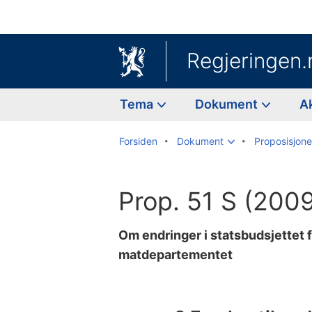
Regjeringen.
Tema
Dokument
A
Forsiden
Dokument
Proposisjoner
Prop. 51 S (200
Om endringer i statsbudsjettet
matdepartementet
Til
innholdsfortegnelse