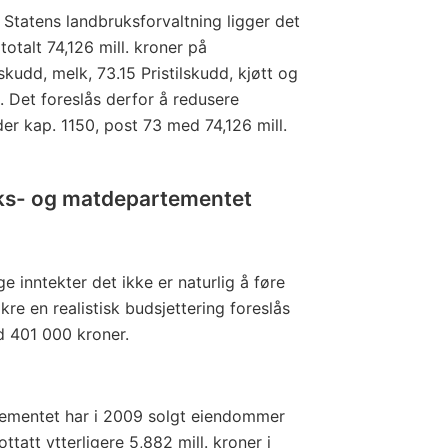
a Statens landbruksforvaltning ligger det
totalt 74,126 mill. kroner på
skudd, melk, 73.15 Pristilskudd, kjøtt og
. Det foreslås derfor å redusere
er kap. 1150, post 73 med 74,126 mill.
ks- og matdepartementet
ige inntekter det ikke er naturlig å føre
kre en realistisk budsjettering foreslås
d 401 000 kroner.
ementet har i 2009 solgt eiendommer
ottatt ytterligere 5,882 mill. kroner i