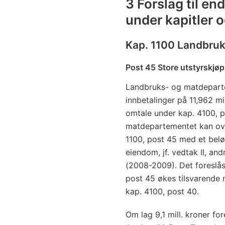
3 Forslag til en
under kapitler 
Kap. 1100 Landbru
Post 45 Store utstyrskjøp
Landbruks- og matdeparte
innbetalinger på 11,962 mil
omtale under kap. 4100, 
matdepartementet kan ove
1100, post 45 med et belø
eiendom, jf. vedtak II, and
(2008-2009). Det foreslås
post 45 økes tilsvarende 
kap. 4100, post 40.
Om lag 9,1 mill. kroner fo