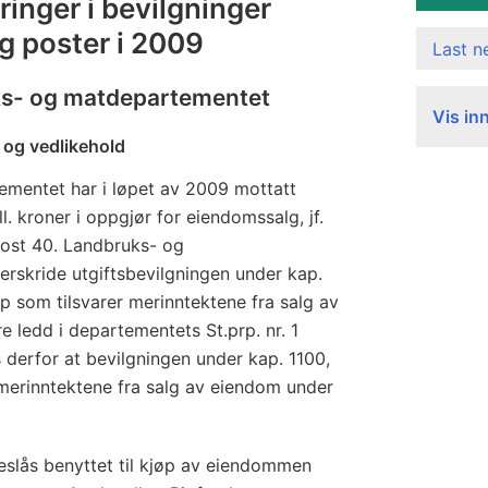
dringer i bevilgninger
og poster i 2009
Last 
ks- og matdepartementet
Vis in
 og vedlikehold
mentet har i løpet av 2009 mottatt
l. kroner i oppgjør for eiendomssalg, jf.
post 40. Landbruks- og
rskride utgiftsbevilgningen under kap.
p som tilsvarer merinntektene fra salg av
re ledd i departementets St.prp. nr. 1
 derfor at bevilgningen under kap. 1100,
merinntektene fra salg av eiendom under
reslås benyttet til kjøp av eiendommen