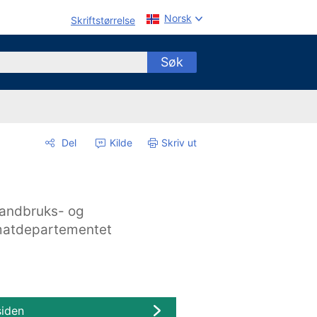
Norsk
Skriftstørrelse
Søk
Del
Kilde
Skriv ut
andbruks- og
atdepartementet
siden