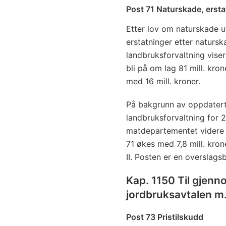
Post 71 Naturskade, ersta
Etter lov om naturskade ut
erstatninger etter naturs
landbruksforvaltning viser
bli på om lag 81 mill. kro
med 16 mill. kroner.
På bakgrunn av oppdatert
landbruksforvaltning for 
matdepartementet videre a
71 økes med 7,8 mill. kroner
II. Posten er en overslags
Kap. 1150 Til gjenn
jordbruksavtalen m
Post 73 Pristilskudd