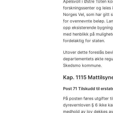
Apelsvoll i Østre Toten k
forskningssenter og leies
Norges Vel, som har gitt 
for ovennevnte beløp. La
opp eksisterende bygning
med henblikk på mulighete
fordelaktig for staten.
Utover dette foreslås bev
departementets økte regule
Skedsmo kommune.
Kap. 1115 Mattilsyn
Post 71 Tilskudd til ersta
På posten føres utgifter ti
dyrevernloven § 6 ikke kan 
medhold av lov dekkes av 