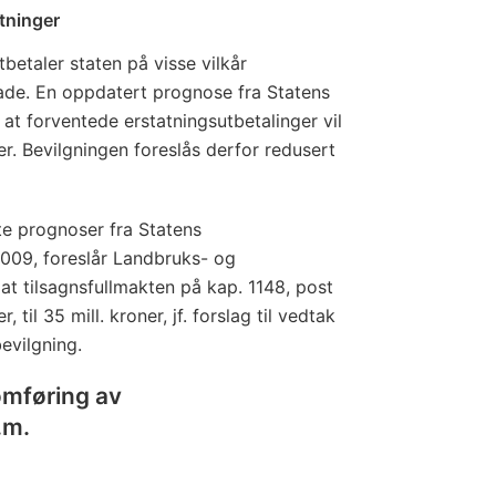
tninger
betaler staten på visse vilkår
kade. En oppdatert prognose fra Statens
 at forventede erstatningsutbetalinger vil
ner. Bevilgningen foreslås derfor redusert
e prognoser fra Statens
2009, foreslår Landbruks- og
t tilsagnsfullmakten på kap. 1148, post
, til 35 mill. kroner, jf. forslag til vedtak
bevilgning.
omføring av
.m.