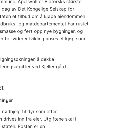
ommune. Apelsvoll er Bioforsks største
 i dag av Det Kongelige Selskap for
staten et tilbud om å kjøpe eiendommen
ndbruks- og matdepartementet har rustet
smasse og ført opp nye bygninger, og
r for videreutvikling anses et kjøp som
ilgningsøkningen å dekke
ringsutgifter ved Kjeller gård i
et
tninger
l nødhjelp til dyr som etter
drives inn fra eier. Utgiftene skal i
staten. Posten er en