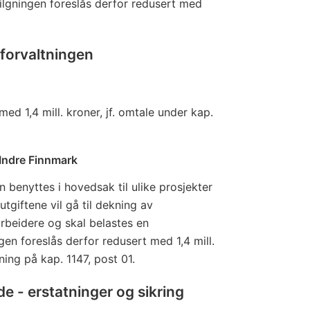
evilgningen foreslås derfor redusert med
sforvaltningen
ed 1,4 mill. kroner, jf. omtale under kap.
i Indre Finnmark
 benyttes i hovedsak til ulike prosjekter
utgiftene vil gå til dekning av
arbeidere og skal belastes en
ngen foreslås derfor redusert med 1,4 mill.
ing på kap. 1147, post 01.
e - erstatninger og sikring