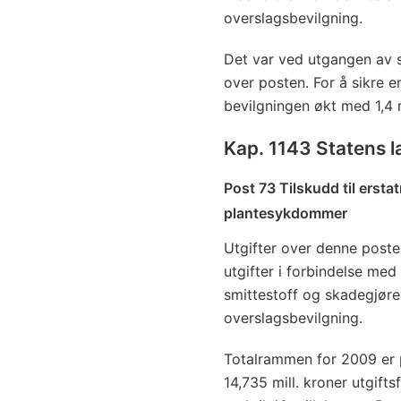
overslagsbevilgning.
Det var ved utgangen av s
over posten. For å sikre e
bevilgningen økt med 1,4 mi
Kap. 1143 Statens l
Post 73 Tilskudd til ersta
plantesykdommer
Utgifter over denne posten
utgifter i forbindelse me
smittestoff og skadegjøre
overslagsbevilgning.
Totalrammen for 2009 er på
14,735 mill. kroner utgift