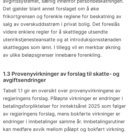
avgiftssystemet, særlig innenfor personbeskatningen.
Det gjelder blant annet forslaget om å øke
frikortgrensen og forenkle reglene for beskatning av
salg av overskuddsstrøm i privat bolig. Det foreslås
videre enklere regler for å skattlegge utsendte
utenrikstjenesteansatte og at introduksjonsstønaden
skattlegges som lønn. I tillegg vil en merkbar økning
av ulike beløpsgrenser innebære forenkling.
1.3 Provenyvirkninger av forslag til skatte- og
avgiftsendringer
Tabell 1.1 gir en oversikt over provenyvirkningene av
regjeringens forslag. Påløpte virkninger er endringer i
betalingsforpliktelser for inntektsåret 2025 som følger
av regjeringens forslag, mens bokførte virkninger er
endringer i innbetalinger samme år. Innbetalingsrutiner
kan medføre avvik mellom påløpt og bokført virkning.