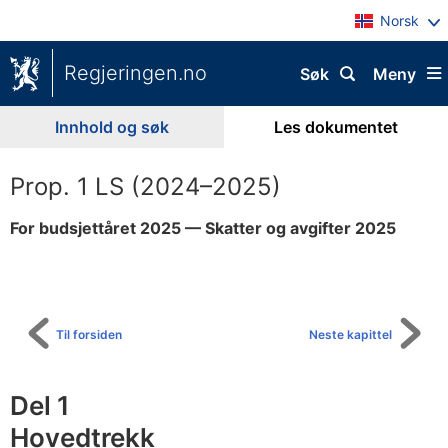
Norsk
Regjeringen.no
Søk
Meny
Innhold og søk
Les dokumentet
Prop. 1 LS (2024–2025)
For budsjettåret 2025 — Skatter og avgifter 2025
Til
innholdsfortegnelse
Til forsiden
Neste kapittel
Del 1
Hovedtrekk