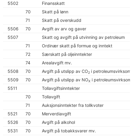
5502
Finansskatt
70
Skatt på lønn
71
Skatt på overskudd
5506
70
Avgift av arv og gaver
5507
Skatt og avgift på utvinning av petroleum
71
Ordinær skatt på formue og inntekt
72
Særskatt på oljeinntekter
74
Arealavgift mv.
5508
70
Avgift på utslipp av CO
i petroleumsvirksomhe
2
5509
70
Avgift på utslipp av NO
i petroleumsvirksomhe
X
5511
Tollavgiftsinntekter
70
Tollavgift
71
Auksjonsinntekter fra tollkvoter
5521
70
Merverdiavgift
5526
70
Avgift på alkohol
5531
70
Avgift på tobakksvarer mv.