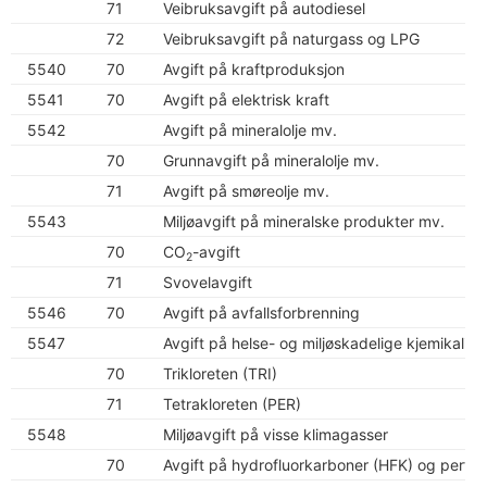
71
Veibruksavgift på autodiesel
72
Veibruksavgift på naturgass og LPG
5540
70
Avgift på kraftproduksjon
5541
70
Avgift på elektrisk kraft
5542
Avgift på mineralolje mv.
70
Grunnavgift på mineralolje mv.
71
Avgift på smøreolje mv.
5543
Miljøavgift på mineralske produkter mv.
70
CO
-avgift
2
71
Svovelavgift
5546
70
Avgift på avfallsforbrenning
5547
Avgift på helse- og miljøskadelige kjemikalier
70
Trikloreten (TRI)
71
Tetrakloreten (PER)
5548
Miljøavgift på visse klimagasser
70
Avgift på hydrofluorkarboner (HFK) og perflo