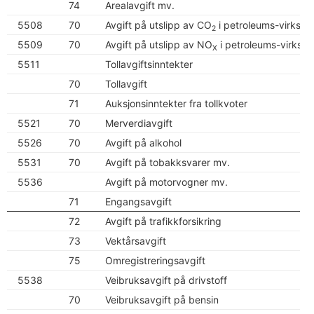
74
Arealavgift mv.
5508
70
Avgift på utslipp av CO
i petroleums-virksom
2
5509
70
Avgift på utslipp av NO
i petroleums-virkso
X
5511
Tollavgiftsinntekter
70
Tollavgift
71
Auksjonsinntekter fra tollkvoter
5521
70
Merverdiavgift
5526
70
Avgift på alkohol
5531
70
Avgift på tobakksvarer mv.
5536
Avgift på motorvogner mv.
71
Engangsavgift
72
Avgift på trafikkforsikring
73
Vektårsavgift
75
Omregistreringsavgift
5538
Veibruksavgift på drivstoff
70
Veibruksavgift på bensin