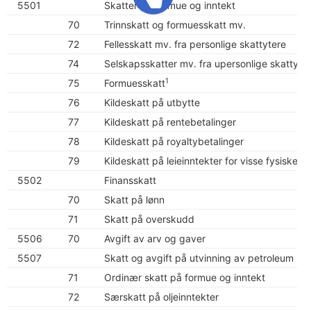
5501
Skatter på formue og inntekt
70
Trinnskatt og formuesskatt mv.
72
Fellesskatt mv. fra personlige skattytere
74
Selskapsskatter mv. fra upersonlige skattyt
1
75
Formuesskatt
76
Kildeskatt på utbytte
77
Kildeskatt på rentebetalinger
78
Kildeskatt på royaltybetalinger
79
Kildeskatt på leieinntekter for visse fysiske e
5502
Finansskatt
70
Skatt på lønn
71
Skatt på overskudd
5506
70
Avgift av arv og gaver
5507
Skatt og avgift på utvinning av petroleum
71
Ordinær skatt på formue og inntekt
72
Særskatt på oljeinntekter