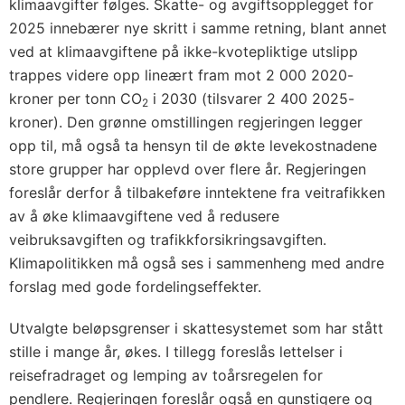
klimaavgifter følges. Skatte- og avgiftsopplegget for
2025 innebærer nye skritt i samme retning, blant annet
ved at klimaavgiftene på ikke-kvotepliktige utslipp
trappes videre opp lineært fram mot 2 000 2020-
kroner per tonn CO
i 2030 (tilsvarer 2 400 2025-
2
kroner). Den grønne omstillingen regjeringen legger
opp til, må også ta hensyn til de økte levekostnadene
store grupper har opplevd over flere år. Regjeringen
foreslår derfor å tilbakeføre inntektene fra veitrafikken
av å øke klimaavgiftene ved å redusere
veibruksavgiften og trafikkforsikringsavgiften.
Klimapolitikken må også ses i sammenheng med andre
forslag med gode fordelingseffekter.
Utvalgte beløpsgrenser i skattesystemet som har stått
stille i mange år, økes. I tillegg foreslås lettelser i
reisefradraget og lemping av toårsregelen for
pendlere. Regjeringen foreslår også en gunstigere og