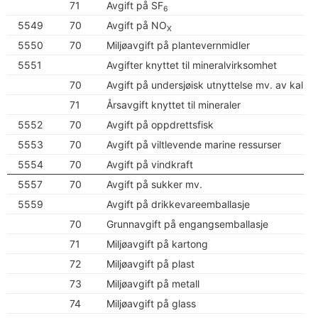
71
Avgift på SF
6
5549
70
Avgift på NO
X
5550
70
Miljøavgift på plantevernmidler
5551
Avgifter knyttet til mineralvirksomhet
70
Avgift på undersjøisk utnyttelse mv. av kalkst
71
Årsavgift knyttet til mineraler
5552
70
Avgift på oppdrettsfisk
5553
70
Avgift på viltlevende marine ressurser
5554
70
Avgift på vindkraft
5557
70
Avgift på sukker mv.
5559
Avgift på drikkevareemballasje
70
Grunnavgift på engangsemballasje
71
Miljøavgift på kartong
72
Miljøavgift på plast
73
Miljøavgift på metall
74
Miljøavgift på glass