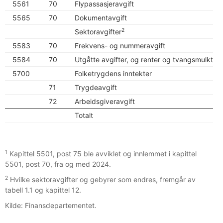
5561
70
Flypassasjeravgift
5565
70
Dokumentavgift
2
Sektoravgifter
5583
70
Frekvens- og nummeravgift
5584
70
Utgåtte avgifter, og renter og tvangsmulkt p
5700
Folketrygdens inntekter
71
Trygdeavgift
72
Arbeidsgiveravgift
Totalt
1
Kapittel 5501, post 75 ble avviklet og innlemmet i kapittel
5501, post 70, fra og med 2024.
2
Hvilke sektoravgifter og gebyrer som endres, fremgår av
tabell 1.1 og kapittel 12.
Kilde: Finansdepartementet.