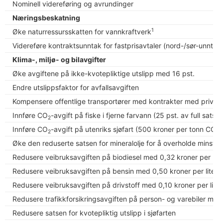
Nominell videreføring og avrundinger
Næringsbeskatning
1
Øke naturressursskatten for vannkraftverk
Videreføre kontraktsunntak for fastprisavtaler (nord-/sør-unntak
Klima-, miljø- og bilavgifter
Øke avgiftene på ikke-kvotepliktige utslipp med 16 pst.
Endre utslippsfaktor for avfallsavgiften
Kompensere offentlige transportører med kontrakter med private
Innføre CO
-avgift på fiske i fjerne farvann (25 pst. av full sats)
2
Innføre CO
-avgift på utenriks sjøfart (500 kroner per tonn CO
)
2
2
Øke den reduserte satsen for mineralolje for å overholde minstes
Redusere veibruksavgiften på biodiesel med 0,32 kroner per lite
Redusere veibruksavgiften på bensin med 0,50 kroner per liter
Redusere veibruksavgiften på drivstoff med 0,10 kroner per liter
Redusere trafikkforsikringsavgiften på person- og varebiler me
Redusere satsen for kvotepliktig utslipp i sjøfarten