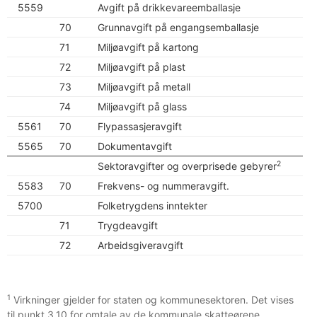
5559
Avgift på drikkevareemballasje
70
Grunnavgift på engangsemballasje
71
Miljøavgift på kartong
72
Miljøavgift på plast
73
Miljøavgift på metall
74
Miljøavgift på glass
5561
70
Flypassasjeravgift
5565
70
Dokumentavgift
2
Sektoravgifter og overprisede gebyrer
5583
70
Frekvens- og nummeravgift.
5700
Folketrygdens inntekter
71
Trygdeavgift
72
Arbeidsgiveravgift
1
Virkninger gjelder for staten og kommunesektoren. Det vises
til punkt 3.10 for omtale av de kommunale skatteørene.