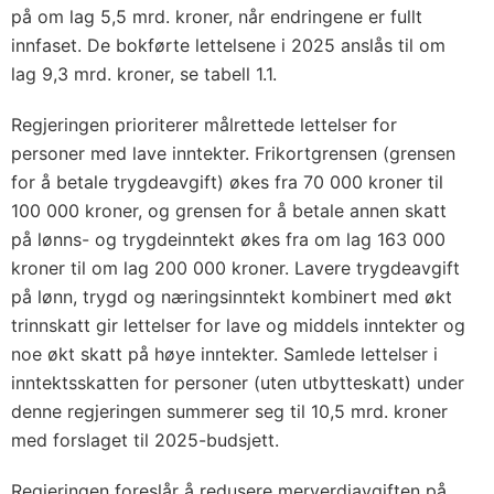
på om lag 5,5 mrd. kroner, når endringene er fullt
innfaset. De bokførte lettelsene i 2025 anslås til om
lag 9,3 mrd. kroner, se tabell 1.1.
Regjeringen prioriterer målrettede lettelser for
personer med lave inntekter. Frikortgrensen (grensen
for å betale trygdeavgift) økes fra 70 000 kroner til
100 000 kroner, og grensen for å betale annen skatt
på lønns- og trygdeinntekt økes fra om lag 163 000
kroner til om lag 200 000 kroner. Lavere trygdeavgift
på lønn, trygd og næringsinntekt kombinert med økt
trinnskatt gir lettelser for lave og middels inntekter og
noe økt skatt på høye inntekter. Samlede lettelser i
inntektsskatten for personer (uten utbytteskatt) under
denne regjeringen summerer seg til 10,5 mrd. kroner
med forslaget til 2025-budsjett.
Regjeringen foreslår å redusere merverdiavgiften på