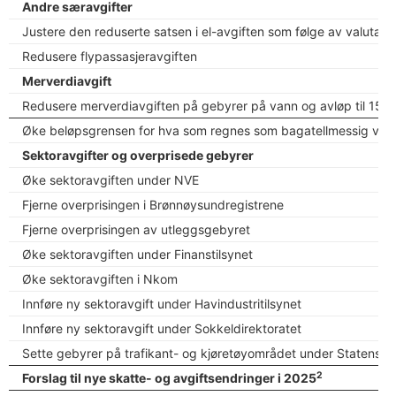
Andre særavgifter
Justere den reduserte satsen i el-avgiften som følge av valutak
Redusere flypassasjeravgiften
Merverdiavgift
Redusere merverdiavgiften på gebyrer på vann og avløp til 15 ps
Øke beløpsgrensen for hva som regnes som bagatellmessig verdi 
Sektoravgifter og overprisede gebyrer
Øke sektoravgiften under NVE
Fjerne overprisingen i Brønnøysundregistrene
Fjerne overprisingen av utleggsgebyret
Øke sektoravgiften under Finanstilsynet
Øke sektoravgiften i Nkom
Innføre ny sektoravgift under Havindustritilsynet
Innføre ny sektoravgift under Sokkeldirektoratet
Sette gebyrer på trafikant- og kjøretøyområdet under Statens ve
2
Forslag til nye skatte- og avgiftsendringer i 2025