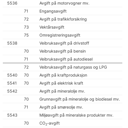
5536
Avgift på motorvogner mv.
71
Engangsavgift
72
Avgift på trafikkforsikring
73
Vektårsavgift
75
Omregistreringsavgift
5538
Veibruksavgift på drivstoff
70
Veibruksavgift på bensin
71
Veibruksavgift på autodiesel
72
Veibruksavgift på naturgass og LPG
5540
70
Avgift på kraftproduksjon
5541
70
Avgift på elektrisk kraft
5542
Avgift på mineralolje mv.
70
Grunnavgift på mineralolje og biodiesel mv.
71
Avgift på smøreolje mv.
5543
Miljøavgift på mineralske produkter mv.
70
CO
-avgift
2