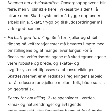
Kampen om arbeidskraften.
Omsorgsoppgavene blir
flere, men vi blir ikke flere i yrkesaktiv alder til å
utføre dem. Skattesystemet må bygge opp under
arbeidslinja. Skatt, trygd og tilskuddsordninger må
virke godt sammen.
Fortsatt god fordeling
. Små forskjeller og stabil
tilgang på velferdstjenester må bevares i møte med
omstillingene og at mange lever lenger. For å
finansiere velferdsordningene må skattegrunnlagene
være robuste og brede, og skatte- og
avgiftssystemet tilpasses samfunnsutviklingen.
Skattesystemet er et redskap i regjeringens arbeid
for å redusere forskjellene mellom folk, både sosialt
og geografisk.
Behov for omstilling.
Økte spenninger i verden,
klima- og naturendringer og avtagende
petroleumsaktivitet forsterker behovet for å bruke