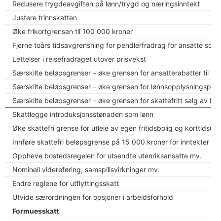
Redusere trygdeavgiften på lønn/trygd og næringsinntekt
Justere trinnskatten
Øke frikortgrensen til 100 000 kroner
Fjerne toårs tidsavgrensning for pendlerfradrag for ansatte som
Lettelser i reisefradraget utover prisvekst
Særskilte beløpsgrenser – øke grensen for ansatterabatter til 10
Særskilte beløpsgrenser – øke grensen for lønnsopplysningsplikt 
Særskilte beløpsgrenser – øke grensen for skattefritt salg av bæ
Skattlegge introduksjonsstønaden som lønn
Øke skattefri grense for utleie av egen fritidsbolig og korttidsutl
Innføre skattefri beløpsgrense på 15 000 kroner for inntekter fra
Oppheve bostedsregelen for utsendte utenriksansatte mv.
Nominell videreføring, samspillsvirkninger mv.
Endre reglene for utflyttingsskatt
Utvide særordningen for opsjoner i arbeidsforhold
Formuesskatt