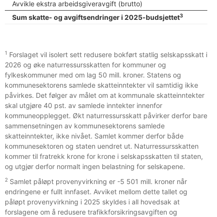
Avvikle ekstra arbeidsgiveravgift (brutto)
3
Sum skatte- og avgiftsendringer i 2025-budsjettet
1
Forslaget vil isolert sett redusere bokført statlig selskapsskatt i
2026 og øke naturressursskatten for kommuner og
fylkeskommuner med om lag 50 mill. kroner. Statens og
kommunesektorens samlede skatteinntekter vil samtidig ikke
påvirkes. Det følger av målet om at kommunale skatteinntekter
skal utgjøre 40 pst. av samlede inntekter innenfor
kommuneopplegget. Økt naturressursskatt påvirker derfor bare
sammensetningen av kommunesektorens samlede
skatteinntekter, ikke nivået. Samlet kommer derfor både
kommunesektoren og staten uendret ut. Naturressursskatten
kommer til fratrekk krone for krone i selskapsskatten til staten,
og utgjør derfor normalt ingen belastning for selskapene.
2
Samlet påløpt provenyvirkning er -5 501 mill. kroner når
endringene er fullt innfaset. Avviket mellom dette tallet og
påløpt provenyvirkning i 2025 skyldes i all hovedsak at
forslagene om å redusere trafikkforsikringsavgiften og