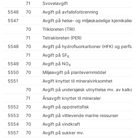
71
Svovelavgift
5546
70
Avgift på avfallsforbrenning
5547
Avgift på helse- og miljøskadelige kjemikalier
70
Trikloreten (TRI)
71
Tetrakloreten (PER)
5548
70
Avgift på hydrofluorkarboner (HFK) og perfluo
71
Avgift på SF
6
5549
70
Avgift på NO
X
5550
70
Miljøavgift på plantevernmiddel
5551
Avgift knyttet til mineralvirksomhet
70
Avgift på undersjøisk utnyttelse mv. av kalkstei
71
Årsavgift knyttet til mineraler
5552
70
Avgift på oppdrettsfisk
5553
70
Avgift på viltlevende marine ressurser
5554
70
Avgift på vindkraft
5557
70
Avgift på sukker mv.