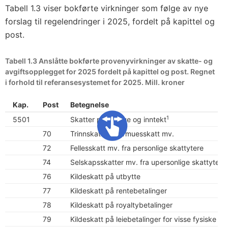
Tabell 1.3 viser bokførte virkninger som følge av nye
forslag til regelendringer i 2025, fordelt på kapittel og
post.
Tabell 1.3 Anslåtte bokførte provenyvirkninger av skatte- og
avgiftsopplegget for 2025 fordelt på kapittel og post. Regnet
i forhold til referansesystemet for 2025. Mill. kroner
Kap.
Post
Betegnelse
1
5501
Skatter på formue og inntekt
70
Trinnskatt og formuesskatt mv.
72
Fellesskatt mv. fra personlige skattytere
74
Selskapsskatter mv. fra upersonlige skattyter
76
Kildeskatt på utbytte
77
Kildeskatt på rentebetalinger
78
Kildeskatt på royaltybetalinger
79
Kildeskatt på leiebetalinger for visse fysiske ei