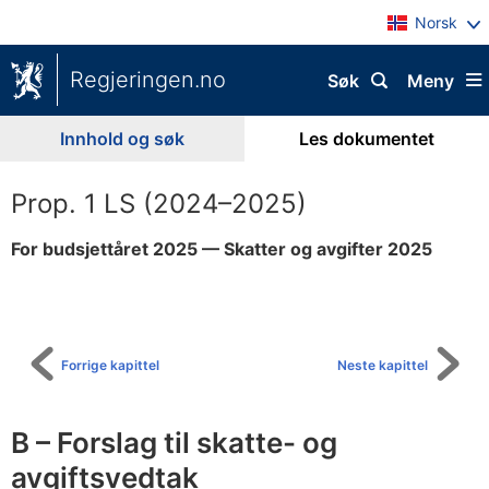
Norsk
Regjeringen.no
Søk
Meny
Innhold og søk
Les dokumentet
Prop. 1 LS (2024–2025)
For budsjettåret 2025 — Skatter og avgifter 2025
Til
innholdsfortegnelse
Forrige kapittel
Neste kapittel
B – Forslag til skatte- og
avgiftsvedtak