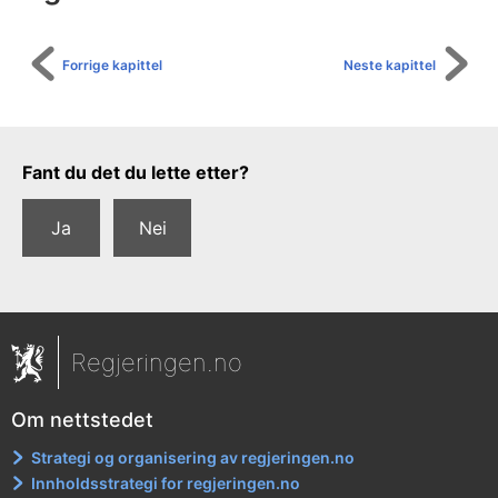
Forrige kapittel
Neste kapittel
Tilbakemeldingsskjema
Fant du det du lette etter?
Ja
Nei
Regjeringen.no
Om nettstedet
Strategi og organisering av regjeringen.no
Innholdsstrategi for regjeringen.no