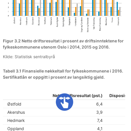
Figur 3.2 Netto driftsresultat i prosent av driftsinntektene for
fylkeskommunene utenom Oslo i 2014, 2015 og 2016.
Kilde: Statistisk sentralbyrå
Tabell 3.1 Finansielle nøkkeltall for fylkeskommunene i 2016.
Sertifikatlån er oppgitt i prosent av langsiktig gjeld.
Netto driftsresultat (pst.)
Disposisjo
Østfold
6,4
Akershus
3,9
Hedmark
7,4
Oppland
4,1