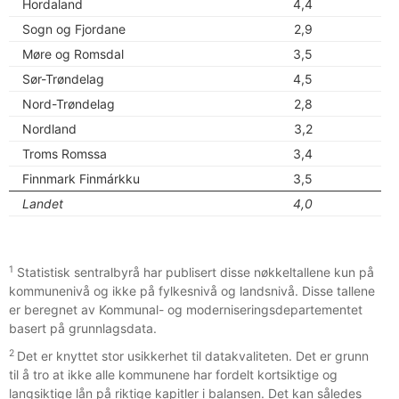
Hordaland
4,4
Sogn og Fjordane
2,9
Møre og Romsdal
3,5
Sør-Trøndelag
4,5
Nord-Trøndelag
2,8
Nordland
3,2
Troms Romssa
3,4
Finnmark Finmárkku
3,5
Landet
4,0
1
Statistisk sentralbyrå har publisert disse nøkkeltallene kun på
kommunenivå og ikke på fylkesnivå og landsnivå. Disse tallene
er beregnet av Kommunal- og moderniseringsdepartementet
basert på grunnlagsdata.
2
Det er knyttet stor usikkerhet til datakvaliteten. Det er grunn
til å tro at ikke alle kommunene har fordelt kortsiktige og
langsiktige lån på riktige kapitler i balansen. Det kan således