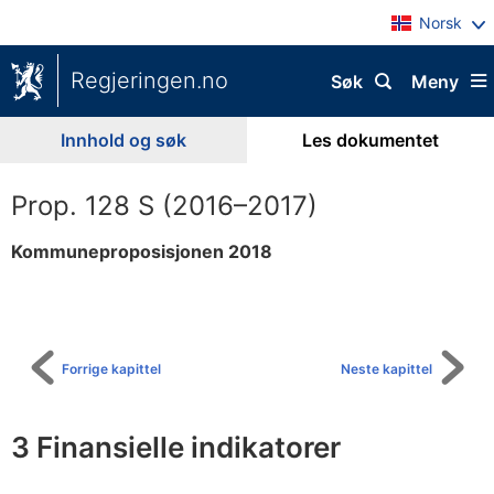
Norsk
Regjeringen.no
Søk
Meny
Innhold og søk
Les dokumentet
Prop. 128 S (2016–2017)
Kommuneproposisjonen 2018
Til
innholdsfortegnelse
Forrige kapittel
Neste kapittel
3 Finansielle indikatorer