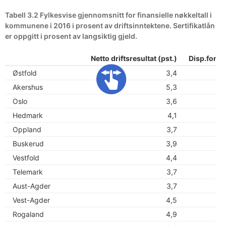
Tabell 3.2 Fylkesvise gjennomsnitt for finansielle nøkkeltall i
kommunene i 2016 i prosent av driftsinntektene. Sertifikatlån
er oppgitt i prosent av langsiktig gjeld.
Netto driftsresultat (pst.)
Disp.fond 
Østfold
3,4
Akershus
5,3
Oslo
3,6
Hedmark
4,1
Oppland
3,7
Buskerud
3,9
Vestfold
4,4
Telemark
3,7
Aust-Agder
3,7
Vest-Agder
4,5
Rogaland
4,9