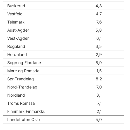
Buskerud
4,3
Vestfold
4,7
Telemark
7,6
Aust-Agder
5,8
Vest-Agder
6,1
Rogaland
6,5
Hordaland
2,9
Sogn og Fjordane
6,9
Møre og Romsdal
1,5
Sør-Trøndelag
8,2
Nord-Trøndelag
7,0
Nordland
3,1
Troms Romssa
7,1
Finnmark Finmárkku
2,1
Landet uten Oslo
5,0