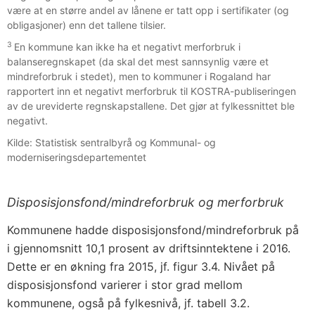
være at en større andel av lånene er tatt opp i sertifikater (og
obligasjoner) enn det tallene tilsier.
3
En kommune kan ikke ha et negativt merforbruk i
balanseregnskapet (da skal det mest sannsynlig være et
mindreforbruk i stedet), men to kommuner i Rogaland har
rapportert inn et negativt merforbruk til KOSTRA-publiseringen
av de ureviderte regnskapstallene. Det gjør at fylkessnittet ble
negativt.
Kilde: Statistisk sentralbyrå og Kommunal- og
moderniseringsdepartementet
Disposisjonsfond/mindreforbruk og merforbruk
Kommunene hadde disposisjonsfond/mindreforbruk på
i gjennomsnitt 10,1 prosent av driftsinntektene i 2016.
Dette er en økning fra 2015, jf. figur 3.4. Nivået på
disposisjonsfond varierer i stor grad mellom
kommunene, også på fylkesnivå, jf. tabell 3.2.