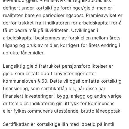
leverandørgjeld. Premieavvik er regnskapsteknisk
definert under kortsiktige fordringer/gjeld, men er i
realiteten bare en periodiseringspost. Premieavviket er
derfor trukket fra i indikatoren for arbeidskapital for å
få et bedre mål på likviditeten. Utviklingen i
arbeidskapital bestemmes av forskjellen mellom årets
tilgang og bruk av midler, korrigert for årets endring i
ubrukte lånemidler.
Langsiktig gjeld fratrukket pensjonsforpliktelser er
gjeld som er tatt opp til investeringer etter
kommuneloven § 50. Dette vil også omfatte kortsiktig
finansiering, som sertifikatlån o.l., når disse har
finansiert investeringer i bygg, anlegg og andre varige
driftsmidler. Indikatoren gir uttrykk for kommunens
eller fylkeskommunens utestående, brutto låneopptak.
Sertifikatlån er kortsiktige lån med løpetid på inntil