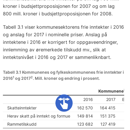
kroner i budsjettproposisjonen for 2007 og om lag
800 mill. kroner i budsjettproposisjonen for 2008.
Tabell 3.1 viser kommunesektorens frie inntekter i 2016
og anslag for 2017 i nominelle priser. Anslag på
inntektene i 2016 er korrigert for oppgaveendringer,
innlemming av øremerkede tilskudd mv., slik at
inntektsnivået i 2016 og 2017 er sammenliknbart.
Tabell 3.1 Kommunenes og fylkeskommunenes frie inntekter i
1
2
2016
og 2017
. Mill. kroner og endring i prosent.
3
Kommunene
2016
2017
Endr
Skatteinntekter
162 570
164 415
Herav skatt på inntekt og formue
149 814
151 375
Rammetilskudd
123 682
127 419