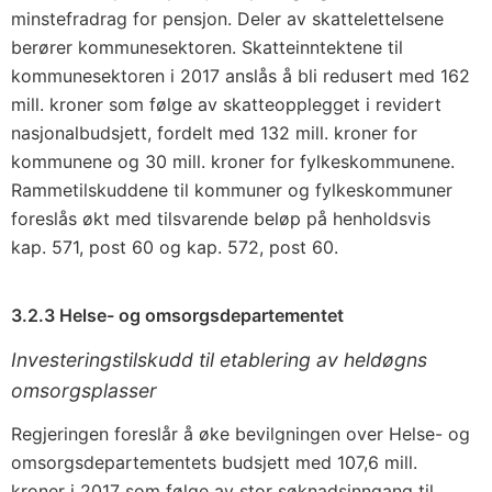
minstefradrag for pensjon. Deler av skattelettelsene
berører kommunesektoren. Skatteinntektene til
kommunesektoren i 2017 anslås å bli redusert med 162
mill. kroner som følge av skatteopplegget i revidert
nasjonalbudsjett, fordelt med 132 mill. kroner for
kommunene og 30 mill. kroner for fylkeskommunene.
Rammetilskuddene til kommuner og fylkeskommuner
foreslås økt med tilsvarende beløp på henholdsvis
kap. 571, post 60 og kap. 572, post 60.
3.2.3 Helse- og omsorgsdepartementet
Investeringstilskudd til etablering av heldøgns
omsorgsplasser
Regjeringen foreslår å øke bevilgningen over Helse- og
omsorgsdepartementets budsjett med 107,6 mill.
kroner i 2017 som følge av stor søknadsinngang til