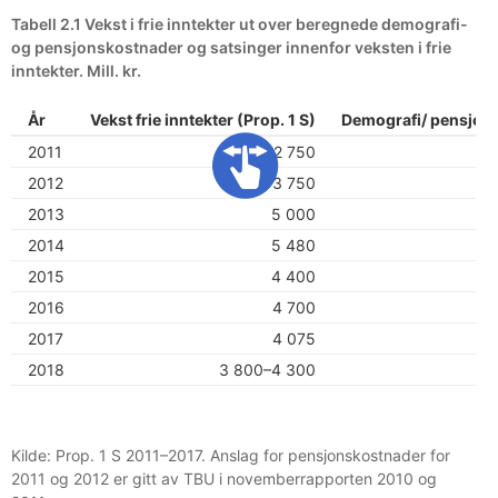
Tabell 2.1 Vekst i frie inntekter ut over beregnede demografi-
og pensjonskostnader og satsinger innenfor veksten i frie
inntekter. Mill. kr.
År
Vekst frie inntekter (Prop. 1 S)
Demografi/ pensjon (
2011
2 750
2012
3 750
2013
5 000
2014
5 480
2015
4 400
2016
4 700
2017
4 075
2018
3 800–4 300
Kilde: Prop. 1 S 2011–2017. Anslag for pensjonskostnader for
2011 og 2012 er gitt av TBU i novemberrapporten 2010 og