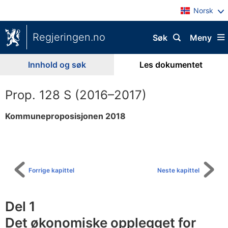
Norsk
Regjeringen.no
Søk
Meny
Innhold og søk
Les dokumentet
Prop. 128 S (2016–2017)
Kommuneproposisjonen 2018
Til
innholdsfortegnelse
Forrige kapittel
Neste kapittel
Del 1
Det økonomiske opplegget for