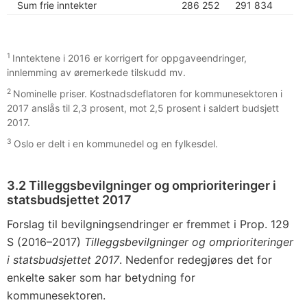
Sum frie inntekter
286 252
291 834
1
Inntektene i 2016 er korrigert for oppgaveendringer,
innlemming av øremerkede tilskudd mv.
2
Nominelle priser. Kostnadsdeflatoren for kommunesektoren i
2017 anslås til 2,3 prosent, mot 2,5 prosent i saldert budsjett
2017.
3
Oslo er delt i en kommunedel og en fylkesdel.
3.2 Tilleggsbevilgninger og omprioriteringer i
statsbudsjettet 2017
Forslag til bevilgningsendringer er fremmet i Prop. 129
S (2016–2017)
Tilleggsbevilgninger og omprioriteringer
i statsbudsjettet 2017
. Nedenfor redegjøres det for
enkelte saker som har betydning for
kommunesektoren.