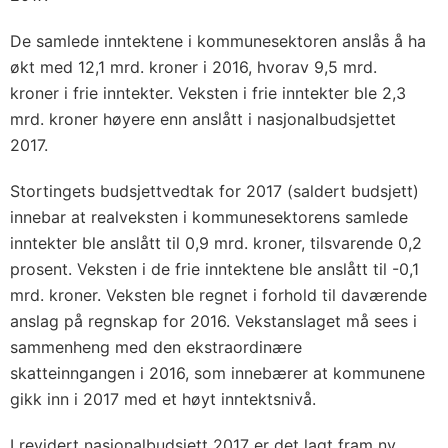
De samlede inntektene i kommunesektoren anslås å ha
økt med 12,1 mrd. kroner i 2016, hvorav 9,5 mrd.
kroner i frie inntekter. Veksten i frie inntekter ble 2,3
mrd. kroner høyere enn anslått i nasjonalbudsjettet
2017.
Stortingets budsjettvedtak for 2017 (saldert budsjett)
innebar at realveksten i kommunesektorens samlede
inntekter ble anslått til 0,9 mrd. kroner, tilsvarende 0,2
prosent. Veksten i de frie inntektene ble anslått til -0,1
mrd. kroner. Veksten ble regnet i forhold til daværende
anslag på regnskap for 2016. Vekstanslaget må sees i
sammenheng med den ekstraordinære
skatteinngangen i 2016, som innebærer at kommunene
gikk inn i 2017 med et høyt inntektsnivå.
I revidert nasjonalbudsjett 2017 er det lagt fram ny