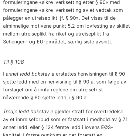
formuleringene «sikre iverksetting etter § 90» med
formuleringene «sikre iverksetting av et vedtak som
pålegger en utreiseplikt, jf. § 90». Det vises til de
alminnelige motivene punkt 5.2 om lovfesting av skillet
mellom utreiseplikt fra riket og utreiseplikt fra
Schengen- og EU-området, særlig siste avsnitt.
Til § 108
I
annet ledd bokstav a
erstattes henvisningen til § 90
sjette ledd med en henvisning til § 90 a, som følge av
forslaget om å innta reglene om utreisefrist i
nåværende § 90 sjette ledd, i § 90 a.
Tredje ledd bokstav e
gjelder straff for overtredelse
av et innreiseforbud som er fastsatt i medhold av § 71
annet ledd, eller § 124 første ledd i lovens EØS-
kapittel. I
første punktum
er det foretatt en