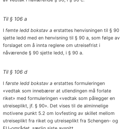
Til § 106 a
I
femte ledd bokstav a
erstattes henvisningen til § 90
sjette ledd med en henvisning til § 90 a, som følge av
forslaget om å innta reglene om utreisefrist i
nåværende § 90 sjette ledd, i § 90 a.
Til § 106 d
I
første ledd bokstav a
erstattes formuleringen
«vedtak som innebærer at utlendingen må forlate
riket» med formuleringen «vedtak som pålegger en
utreiseplikt, jf. § 90». Det vises til de alminnelige
motivene punkt 5.2 om lovfesting av skillet mellom
utreiseplikt fra riket og utreiseplikt fra Schengen- og
EU-området, særlig siste avsnitt.