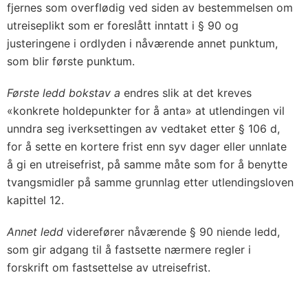
fjernes som overflødig ved siden av bestemmelsen om
utreiseplikt som er foreslått inntatt i § 90 og
justeringene i ordlyden i nåværende annet punktum,
som blir første punktum.
Første ledd bokstav a
endres slik at det kreves
«konkrete holdepunkter for å anta» at utlendingen vil
unndra seg iverksettingen av vedtaket etter § 106 d,
for å sette en kortere frist enn syv dager eller unnlate
å gi en utreisefrist, på samme måte som for å benytte
tvangsmidler på samme grunnlag etter utlendingsloven
kapittel 12.
Annet ledd
viderefører nåværende § 90 niende ledd,
som gir adgang til å fastsette nærmere regler i
forskrift om fastsettelse av utreisefrist.