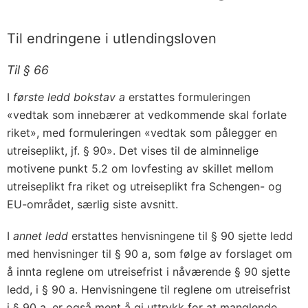
Til endringene i utlendingsloven
Til § 66
I
første ledd bokstav a
erstattes formuleringen
«vedtak som innebærer at vedkommende skal forlate
riket», med formuleringen «vedtak som pålegger en
utreiseplikt, jf. § 90». Det vises til de alminnelige
motivene punkt 5.2 om lovfesting av skillet mellom
utreiseplikt fra riket og utreiseplikt fra Schengen- og
EU-området, særlig siste avsnitt.
I
annet ledd
erstattes henvisningene til § 90 sjette ledd
med henvisninger til § 90 a, som følge av forslaget om
å innta reglene om utreisefrist i nåværende § 90 sjette
ledd, i § 90 a. Henvisningene til reglene om utreisefrist
i § 90 a, er også ment å gi uttrykk for at manglende