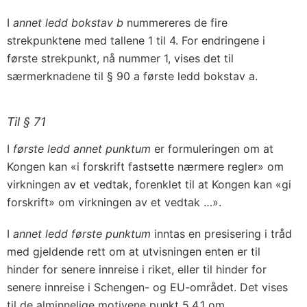
I
annet ledd bokstav b
nummereres de fire
strekpunktene med tallene 1 til 4. For endringene i
første strekpunkt, nå nummer 1, vises det til
særmerknadene til § 90 a første ledd bokstav a.
Til § 71
I
første ledd annet punktum
er formuleringen om at
Kongen kan «i forskrift fastsette nærmere regler» om
virkningen av et vedtak, forenklet til at Kongen kan «gi
forskrift» om virkningen av et vedtak …».
I
annet ledd
første punktum
inntas en presisering i tråd
med gjeldende rett om at utvisningen enten er til
hinder for senere innreise i riket, eller til hinder for
senere innreise i Schengen- og EU-området. Det vises
til de alminnelige motivene punkt 5.4.1 om