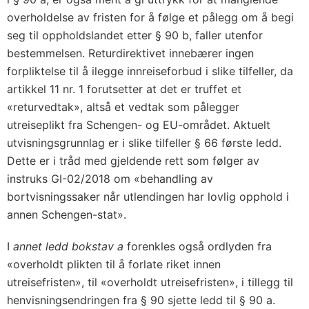
overholdelse av fristen for å følge et pålegg om å begi
seg til oppholdslandet etter § 90 b, faller utenfor
bestemmelsen. Returdirektivet innebærer ingen
forpliktelse til å ilegge innreiseforbud i slike tilfeller, da
artikkel 11 nr. 1 forutsetter at det er truffet et
«returvedtak», altså et vedtak som pålegger
utreiseplikt fra Schengen- og EU-området. Aktuelt
utvisningsgrunnlag er i slike tilfeller § 66 første ledd.
Dette er i tråd med gjeldende rett som følger av
instruks GI-02/2018 om «behandling av
bortvisningssaker når utlendingen har lovlig opphold i
annen Schengen-stat».
I
annet ledd bokstav a
forenkles også ordlyden fra
«overholdt plikten til å forlate riket innen
utreisefristen», til «overholdt utreisefristen», i tillegg til
henvisningsendringen fra § 90 sjette ledd til § 90 a.