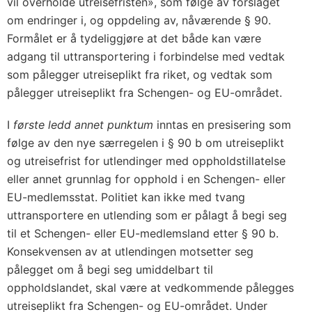
vil overholde utreisefristen», som følge av forslaget
om endringer i, og oppdeling av, nåværende § 90.
Formålet er å tydeliggjøre at det både kan være
adgang til uttransportering i forbindelse med vedtak
som pålegger utreiseplikt fra riket, og vedtak som
pålegger utreiseplikt fra Schengen- og EU-området.
I
første ledd annet punktum
inntas en presisering som
følge av den nye særregelen i § 90 b om utreiseplikt
og utreisefrist for utlendinger med oppholdstillatelse
eller annet grunnlag for opphold i en Schengen- eller
EU-medlemsstat. Politiet kan ikke med tvang
uttransportere en utlending som er pålagt å begi seg
til et Schengen- eller EU-medlemsland etter § 90 b.
Konsekvensen av at utlendingen motsetter seg
pålegget om å begi seg umiddelbart til
oppholdslandet, skal være at vedkommende pålegges
utreiseplikt fra Schengen- og EU-området. Under