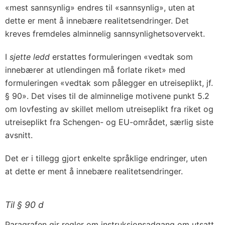
«mest sannsynlig» endres til «sannsynlig», uten at
dette er ment å innebære realitetsendringer. Det
kreves fremdeles alminnelig sannsynlighetsovervekt.
I
sjette ledd
erstattes formuleringen «vedtak som
innebærer at utlendingen må forlate riket» med
formuleringen «vedtak som pålegger en utreiseplikt, jf.
§ 90». Det vises til de alminnelige motivene punkt 5.2
om lovfesting av skillet mellom utreiseplikt fra riket og
utreiseplikt fra Schengen- og EU-området, særlig siste
avsnitt.
Det er i tillegg gjort enkelte språklige endringer, uten
at dette er ment å innebære realitetsendringer.
Til § 90 d
Paragrafen gir regler om instruksjonsadgang om utsatt