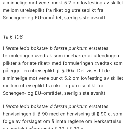
alminnelige motivene punkt 5.2 om lovfesting av skillet
mellom utreiseplikt fra riket og utreiseplikt fra
Schengen- og EU-området, særlig siste avsnitt.
Til § 106
I
første ledd bokstav b første punktum
erstattes
formuleringen «vedtak som innebærer at utlendingen
plikter å forlate riket» med formuleringen «vedtak som
pålegger en utreiseplikt, jf. § 90». Det vises til de
alminnelige motivene punkt 5.2 om lovfesting av skillet
mellom utreiseplikt fra riket og utreiseplikt fra
Schengen- og EU-området, særlig siste avsnitt.
I
første ledd bokstav d første punktum
erstattes
henvisningen til § 90 med en henvisning til § 90 c, som
følge av forslaget om å innta reglene om iverksettelse
av vedtak i nåværende § 90, i § 90 c.