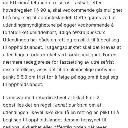
og EU-området med utreisefrist fastsatt etter
hovedregelen i § 90 a, skal vedkommende gis mulighet
til å begi seg til oppholdslandet. Dette gjøres ved at
utlendingsmyndighetene pålegger vedkommende å
forlate riket umiddelbart, ifølge
første punktum
.
Utlendingen har både en rett og en plikt til å begi seg
til oppholdslandet. I utgangspunktet skal det kreves at
utlendingen forlater riket ved første mulighet. For en
nærmere redegjørelse for fastsetting av utreisefrist i
disse tilfellene, vises det til de alminnelige motivene
punkt 5.6.3 om frist for å følge pålegg om å begi seg
til oppholdslandet.
I samsvar med returdirektivet artikkel 6 nr. 2,
oppstilles det en regel i
annet punktum
om at
utlendingen likevel ikke skal få en rett og en plikt til å
begi seg til oppholdslandet dersom hensynet til
nasjonal sikkerhet eller offentlig orden påkrever