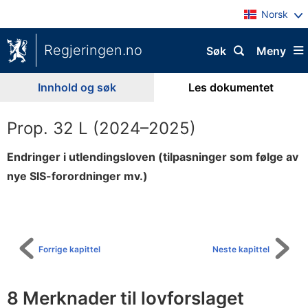
Norsk
Regjeringen.no
Søk
Meny
Innhold og søk
Les dokumentet
Prop. 32 L (2024–2025)
Endringer i utlendingsloven (tilpasninger som følge av
nye SIS-forordninger mv.)
Til
innholdsfortegnelse
Forrige kapittel
Neste kapittel
8 Merknader til lovforslaget