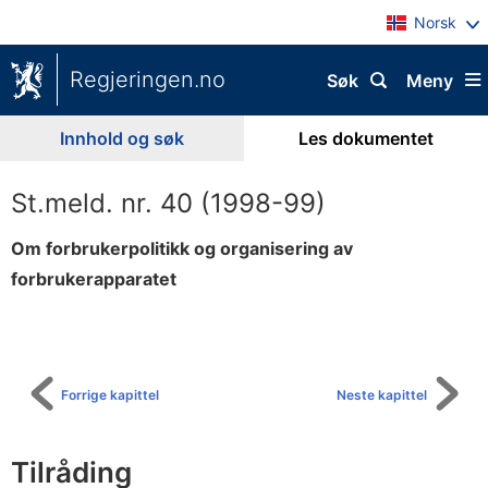
Norsk
Regjeringen.no
Søk
Meny
Innhold og søk
Les dokumentet
St.meld. nr. 40 (1998-99)
Om forbrukerpolitikk og organisering av
forbrukerapparatet
Til
innholdsfortegnelse
Forrige kapittel
Neste kapittel
Tilråding