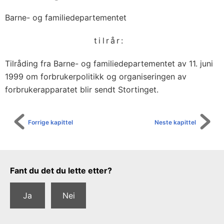
Barne- og familiedepartementet
tilrår:
Tilråding fra Barne- og familiedepartementet av 11. juni
1999 om forbrukerpolitikk og organiseringen av
forbrukerapparatet blir sendt Stortinget.
Forrige kapittel
Neste kapittel
Tilbakemeldingsskjema
Fant du det du lette etter?
Ja
Nei