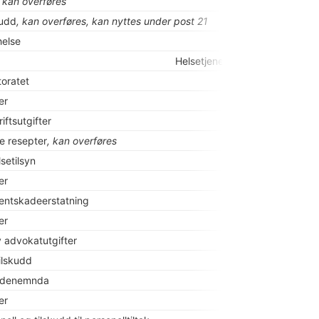
, kan overføres
kudd
, kan overføres, kan nyttes under post 21
helse
Helsetjeneste
toratet
er
iftsutgifter
ke resepter
, kan overføres
setilsyn
er
entskadeerstatning
er
 advokatutgifter
ilskudd
adenemnda
er