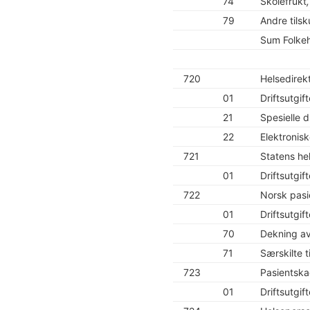
74
Skolefrukt
79
Andre tils
Sum Folke
720
Helsedirek
01
Driftsutgift
21
Spesielle dr
22
Elektronis
721
Statens hel
01
Driftsutgift
722
Norsk pasi
01
Driftsutgift
70
Dekning av
71
Særskilte t
723
Pasientsk
01
Driftsutgift