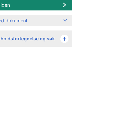
siden
ned dokument
nholdsfortegnelse og søk
Kr
Kr
143 921 000
4 615 000
148 536 000