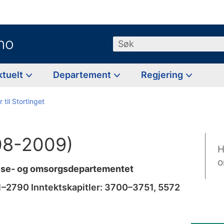
no
Søk
ktuelt
Departement
Regjering
 til Stortinget
008-2009)
H
o
else- og omsorgsdepartementet
11–2790 Inntektskapitler: 3700–3751, 5572