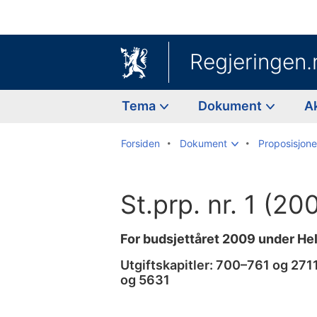
Regjeringen.
Tema
Dokument
A
Forsiden
Dokument
Proposisjoner
St.prp. nr. 1 (2
For budsjettåret 2009 under H
Utgiftskapitler: 700–761 og 27
og 5631
Til
innholdsfortegnelse