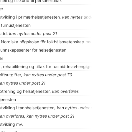
ell og tilskudd til personelltiltak
er
utvikling i primærhelsetjenesten
, kan nyttes under post 70
l turnustjenesten
kudd
, kan nyttes under post 21
il Nordiska högskolan för folkhälsovetenskap mv.
kunnskapssenter for helsetjenesten
er
g, rehabilitering og tiltak for rusmiddelavhengige
iftsutgifter
, kan nyttes under post 70
kan nyttes under post 21
ptrening og helsetjenester
, kan overføres
jenesten
tvikling i tannhelsetjenesten
, kan nyttes under post 70
kan overføres, kan nyttes under post 21
utvikling mv.