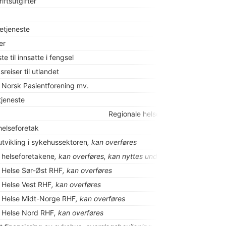
iftsutgifter
etjeneste
er
te til innsatte i fengsel
reiser til utlandet
l Norsk Pasientforening mv.
jeneste
Regionale helseforetak
helseforetak
utvikling i sykehussektoren
, kan overføres
l helseforetakene
, kan overføres, kan nyttes under postene 72, 73, 7
l Helse Sør-Øst RHF
, kan overføres
l Helse Vest RHF
, kan overføres
il Helse Midt-Norge RHF
, kan overføres
il Helse Nord RHF
, kan overføres