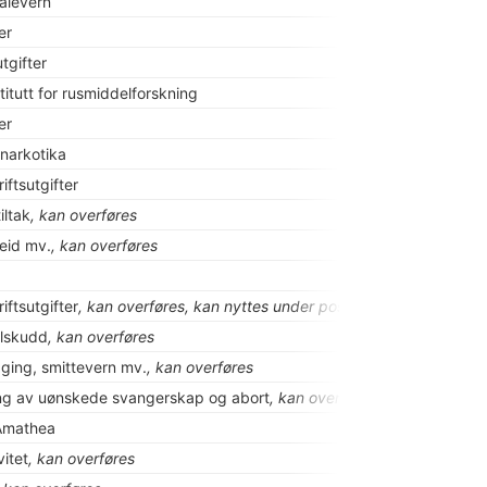
rålevern
er
gifter
titutt for rusmiddelforskning
er
 narkotika
iftsutgifter
iltak
, kan overføres
beid mv.
, kan overføres
iftsutgifter
, kan overføres, kan nyttes under post 79
lskudd
, kan overføres
ging, smittevern mv.
, kan overføres
ng av uønskede svangerskap og abort
, kan overføres
 Amathea
vitet
, kan overføres