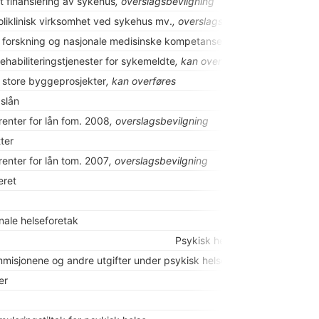
t finansiering av sykehus
, overslagsbevilgning
oliklinisk virksomhet ved sykehus mv.
, overslagsbevilgning
il forskning og nasjonale medisinske kompetansesentre
, kan overføre
ehabiliteringstjenester for sykemeldte
, kan overføres
l store byggeprosjekter
, kan overføres
gslån
enter for lån fom. 2008
, overslagsbevilgning
tter
enter for lån tom. 2007
, overslagsbevilgning
eret
ale helseforetak
Psykisk helse
mmisjonene og andre utgifter under psykisk helsevern
er