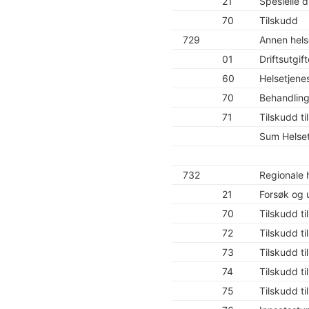
21
Spesielle dr
70
Tilskudd
729
Annen hels
01
Driftsutgift
60
Helsetjenes
70
Behandlings
71
Tilskudd ti
Sum Helset
732
Regionale 
21
Forsøk og 
70
Tilskudd ti
72
Tilskudd ti
73
Tilskudd ti
74
Tilskudd t
75
Tilskudd t