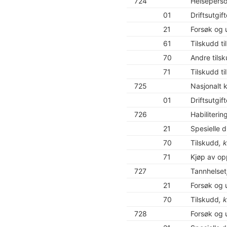
724
Helseperson
01
Driftsutgift
21
Forsøk og 
61
Tilskudd ti
70
Andre tils
71
Tilskudd t
725
Nasjonalt 
01
Driftsutgift
726
Habiliterin
21
Spesielle dr
70
Tilskudd
, 
71
Kjøp av op
727
Tannhelset
21
Forsøk og u
70
Tilskudd
, 
728
Forsøk og 