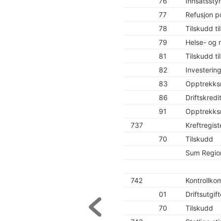
76
Innsatsstyr
77
Refusjon p
78
Tilskudd t
79
Helse- og r
81
Tilskudd ti
82
Investerin
83
Opptrekksr
86
Driftskredi
91
Opptrekksr
737
Kreftregist
70
Tilskudd
Sum Region
742
Kontrollko
01
Driftsutgift
70
Tilskudd