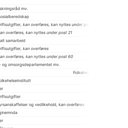
skningsråd mv.
sosialberedskap
iftsutgifter
, kan overføres, kan nyttes under post 70
kan overføres, kan nyttes under post 21
nalt samarbeid
iftsutgifter
, kan overføres
kan overføres, kan nyttes under post 60
- og omsorgsdepartementet mv.
Folkehelse
olkehelseinstitutt
er
iftsutgifter
tyrsanskaffelser og vedlikehold
, kan overføres
oginemnda
er