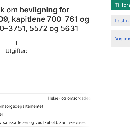
Til for
ak om bevilgning for
09, kapitlene 700–761 og
Last 
0–3751, 5572 og 5631
Vis in
I
Utgifter:
Helse- og omsorgsdepartementet mv.
 omsorgsdepartementet
er
tyrsanskaffelser og vedlikehold
, kan overføres