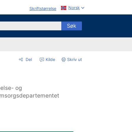
Norsk
Skriftstørrelse
Søk
Del
Kilde
Skriv ut
else- og
msorgsdepartementet