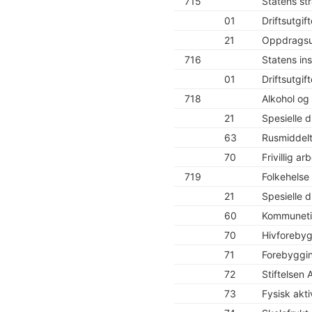
715
Statens st
01
Driftsutgift
21
Oppdragsut
716
Statens ins
01
Driftsutgift
718
Alkohol og
21
Spesielle dr
63
Rusmiddelt
70
Frivillig ar
719
Folkehelse
21
Spesielle dr
60
Kommuneti
70
Hivforebyg
71
Forebyggi
72
Stiftelsen
73
Fysisk akti