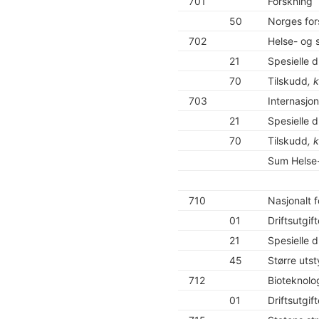
701
Forskning
50
Norges for
702
Helse- og 
21
Spesielle dr
70
Tilskudd
, 
703
Internasjo
21
Spesielle dr
70
Tilskudd
, 
Sum Helse
710
Nasjonalt f
01
Driftsutgift
21
Spesielle dr
45
Større uts
712
Bioteknol
01
Driftsutgift