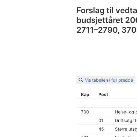
Forslag til vedt
budsjettåret 20
2711–2790, 370
Vis tabellen i full bredde
Kap.
Post
700
Helse- og
01
Driftsutgift
45
Større uts