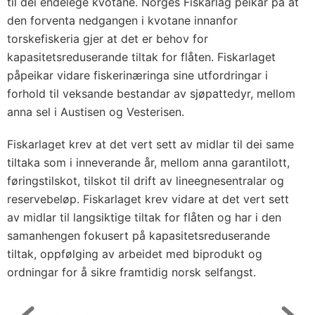
u
til dei endelege kvotane. Norges Fiskarlag peikar på at
den forventa nedgangen i kvotane innanfor
t
torskefiskeria gjer at det er behov for
g
kapasitetsreduserande tiltak for flåten. Fiskarlaget
i
påpeikar vidare fiskerinæringa sine utfordringar i
f
forhold til veksande bestandar av sjøpattedyr, mellom
t
anna sel i Austisen og Vesterisen.
e
r
Fiskarlaget krev at det vert sett av midlar til dei same
tiltaka som i inneverande år, mellom anna garantilott,
føringstilskot, tilskot til drift av lineegnesentralar og
reservebeløp. Fiskarlaget krev vidare at det vert sett
av midlar til langsiktige tiltak for flåten og har i den
samanhengen fokusert på kapasitetsreduserande
tiltak, oppfølging av arbeidet med biprodukt og
ordningar for å sikre framtidig norsk selfangst.