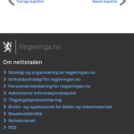
Forrige kapittel
Neste kapittel
Regjeringa.no
Om nettstaden
Strategi og organisering av regjeringen.no
Innholdsstrategi for regjeringen.no
Personvernerklæring for regjeringen.no
Administrer informasjonskapsler
Tilgjengelighetserklæring
Bruks- og opphavsrett for bilder og videomateriale
Besøksstatistikk
Nyhetsvarsel
RSS