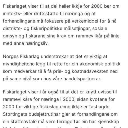
o
Fiskarlaget viser til at dei heller ikkje for 2000 ber om
g
inntekts- eller driftsstøtte til næringa og at
2
forhandlingane må fokusere på verkemiddel for å nå
3
distrikts- og fiskeripolitiske målsetjingar, sosiale
0
omsyn og fiskarane sine krav om rammevilkår på linje
9
med anna næringsliv.
T
Norges Fiskarlag understrekar at det er viktig at
i
myndigheitene legg til rette for ein økonomisk politikk
l
som medverkar til å få pris- og kostnadsveksten ned
f
på same nivå som hos våre handelspartnerar.
e
l
Fiskarlaget viser i år også til at det er knytt uvisse til
d
rammevilkåra for næringa i 2000, sidan kvotane for
i
2000 for viktige fiskeslag enno ikkje er fastlagde.
g
Stortingets budsjettrutinar gjer at forhandlingane om
e
ein støtteavtale må vere ferdige før ein har kjennskap