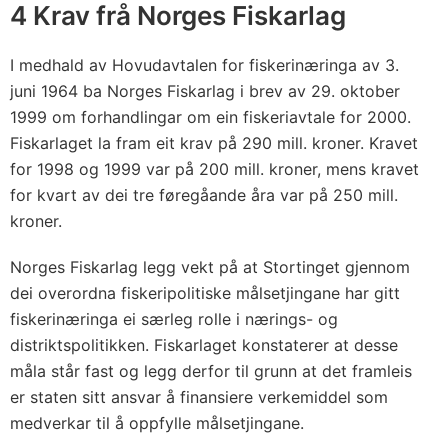
f
4 Krav frå Norges Fiskarlag
o
r
I medhald av Hovudavtalen for fiskerinæringa av 3.
s
juni 1964 ba Norges Fiskarlag i brev av 29. oktober
k
1999 om forhandlingar om ein fiskeriavtale for 2000.
i
Fiskarlaget la fram eit krav på 290 mill. kroner. Kravet
for 1998 og 1999 var på 200 mill. kroner, mens kravet
n
for kvart av dei tre føregåande åra var på 250 mill.
g
kroner.
s
f
Norges Fiskarlag legg vekt på at Stortinget gjennom
a
dei overordna fiskeripolitiske målsetjingane har gitt
r
fiskerinæringa ei særleg rolle i nærings- og
t
distriktspolitikken. Fiskarlaget konstaterer at desse
ø
måla står fast og legg derfor til grunn at det framleis
y
er staten sitt ansvar å finansiere verkemiddel som
a
medverkar til å oppfylle målsetjingane.