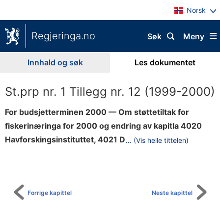
Norsk
Regjeringa.no
Søk
Meny
Innhald og søk
Les dokumentet
St.prp nr. 1 Tillegg nr. 12 (1999-2000)
For budsjetterminen 2000 — Om støttetiltak for
fiskerinæringa for 2000 og endring av kapitla 4020
r
Havforskingsinstituttet, 4021 D
...
(Vis heile tittelen)
Til
i
innhaldsliste
f
t
a
Forrige kapittel
Neste kapittel
v