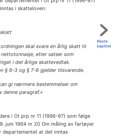
r departementet i Ot prp nr 11 (1996-97)
nntas i skatteloven:
skatt
Neste
 ordningen skal svare en årlig skatt til
kapittel
 nettotonnasje, etter satser som
inget i det årlige skattevedtak.
n § 6-3 og § 7-6 gjelder tilsvarende.
kan gi nærmere bestemmelser om
v denne paragraf.»
dere i Ot prp nr 11 (1996-97) som følge
 19. juni 1964 nr 20 Om måling av fartøyer
år departementet at det inntas