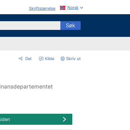
Norsk
Skriftstørrelse
Søk
Del
Kilde
Skriv ut
inansdepartementet
siden