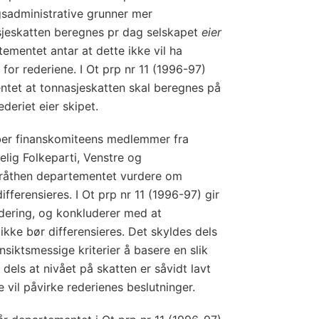
ngsadministrative grunner mer
jeskatten beregnes pr dag selskapet
eier
tementet antar at dette ikke vil ha
for rederiene. I Ot prp nr 11 (1996-97)
ntet at tonnasjeskatten skal beregnes på
deriet eier skipet.
 ber finanskomiteens medlemmer fra
telig Folkeparti, Venstre og
Bråthen departementet vurdere om
fferensieres. I Ot prp nr 11 (1996-97) gir
dering, og konkluderer med at
ikke bør differensieres. Det skyldes dels
nsiktsmessige kriterier å basere en slik
 dels at nivået på skatten er såvidt lavt
e vil påvirke rederienes beslutninger.