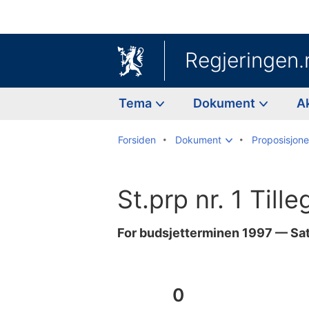
Regjeringen.
Tema
Dokument
A
Forsiden
Dokument
Proposisjoner
St.prp nr. 1 Till
For budsjetterminen 1997 — Sat
Til
innholdsfortegnelse
0