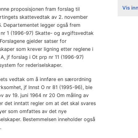
Vis in
nne proposisjonen fram forslag til
rtingets skattevedtak av 2. november
6. Departementet legger også frem
prp nr 1 (1996-97) Skatte- og avgiftsvedtak
Forslagene gjelder satser for
skaper som krever ligning etter reglene i
 A, jf forslag i Ot prp nr 11 (1996-97)
system for rederiselskaper.
gets vedtak om å innføre en særordning
rksomhet, jf Innst O nr 81 (1995-96), ble
lov av 19. juni 1964 nr 20 Om måling av
r det inntatt regler om at det skal svares
øyer som omfattes av det nye
iselskaper. Bestemmelsen inneholder også
.