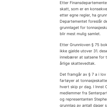
Etter Finansdepartementet
skatt, som er en konsekve
etter egne regler, ha grun
Departementet foreslår der
grunnlaget for tonnasjeska
blir mest mulig samlet.
Etter Grunnloven § 75 bok
ikke gjelde utover 31. des
innebærer at satsene for 
årlige skattevedtak.
Det framgår av § 7 a i lov
fartøyer at tonnasjeskatt
hvert skip pr dag. I Innst
medlemmer fra Senterpartie
og representanten Stephe
grunnlag av antall dager s