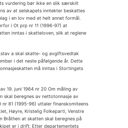
s vurdering bør ikke en slik særskilt
ns av at selskapets inntekter beskattes
nlag i en lov med et helt annet formål.
for i Ot prp nr 11 (1996-97) at
tten inntas i skatteloven, slik at reglene
stav a skal skatte- og avgiftsvedtak
ember i det neste påfølgende år. Dette
tonnasjeskatten må inntas i Stortingets
 av 19. juni 1964 nr 20 Om måling av
en skal beregnes av nettotonnasje av
 O nr 81 (1995-96) uttaler finanskomiteens
t, Høyre, Kristelig Folkeparti, Venstre
n Bråthen at skatten skal beregnes på
kipet er i
drift
. Etter departementets