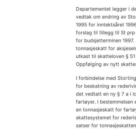
Departementet legger i de
vedtak om endring av Sto
1995 for inntektsåret 199
forslag til tillegg til St 
for budsjetterminen 1997. 
tonnasjeskatt for aksjesel
utkast til skatteloven § 51
Oppfølging av nytt skatte
I forbindelse med Stortin
for beskatning av rederivi
det vedtatt en ny § 7 a i 
fartøyer. I bestemmelsen e
en tonnasjeskatt for fart
skattesystemet for reder
satser for tonnasjeskatten