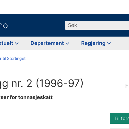
no
Søk
ktuelt
Departement
Regjering
 til Stortinget
egg nr. 2 (1996-97)
F
ser for tonnasjeskatt
Til for