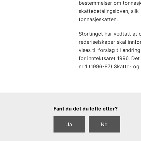
bestemmelser om tonnasjes
skattebetalingsloven, slik
tonnasjeskatten.
Stortinget har vedtatt at 
rederiselskaper skal innf
vises til forslag til endri
for inntektsåret 1996. Det v
nr 1 (1996-97) Skatte- og
Tilbakemeldingsskjema
Fant du det du lette etter?
Ja
Nei