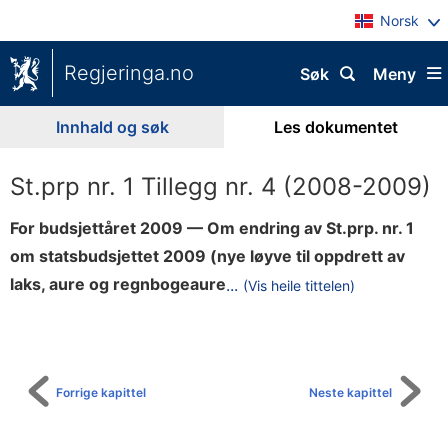
Norsk
Regjeringa.no
Søk
Meny
Innhald og søk
Les dokumentet
St.prp nr. 1 Tillegg nr. 4 (2008-2009)
For budsjettåret 2009 — Om endring av St.prp. nr. 1
om statsbudsjettet 2009 (nye løyve til oppdrett av
i
laks, aure og regnbogeaure
...
(Vis heile tittelen)
Til
2
innhaldsliste
0
0
9
Forrige kapittel
Neste kapittel
)