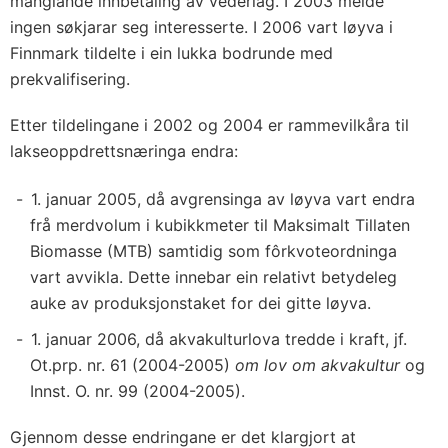
manglande innbetaling av vederlag. I 2003 melde
ingen søkjarar seg interesserte. I 2006 vart løyva i
Finnmark tildelte i ein lukka bodrunde med
prekvalifisering.
Etter tildelingane i 2002 og 2004 er rammevilkåra til
lakseoppdrettsnæringa endra:
1. januar 2005, då avgrensinga av løyva vart endra
frå merdvolum i kubikkmeter til Maksimalt Tillaten
Biomasse (MTB) samtidig som fôrkvoteordninga
vart avvikla. Dette innebar ein relativt betydeleg
auke av produksjonstaket for dei gitte løyva.
1. januar 2006, då akvakulturlova tredde i kraft, jf.
Ot.prp. nr. 61 (2004-2005)
om lov om akvakultur
og
Innst. O. nr. 99 (2004-2005).
Gjennom desse endringane er det klargjort at