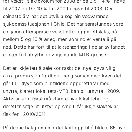
for vekst i slaktevolum for 2008 er på 3,5 - 4 % i høve
til 2007 og 9 - 10 % for 2009 i høve til 2008. Dei
seinaste åra har det utvikla seg ein vedvarande
sjukdomssituasjonen i Chile. Det har samstundes vore
ein jamn etterspørselsvekst etter oppdrettslaks, på
mellom 5 og 10 % årleg, men som no er venta å gå
ned. Dette har ført til at laksenæringa i delar av landet
er nær full utnytting av gjeldande MTB-grense.
Det er ikkje lett å seie kor raskt dei nye løyva vil gi
auka produksjon fordi det heng saman med kven dei
går til. Løyve som blir tildelte oppdrettarar med
unytta, klarert lokalitets-MTB, kan bli utnytta i 2009.
Aktørar som først må klarere nye lokalitetar og
deretter setje ut utstyr og smolt, får ikkje slakteklar
fisk før i 2010/2011.
På denne bakgrunn blir det lagt opp til å tildele 65 nye