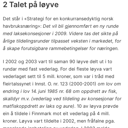
2 Talet på løyve
Det står i «Strategi for en konkurransedyktig norsk
havbruksnæring»:
Det vil bli gjennomført en ny runde
med laksekonsesjoner i 2009. Videre tas det sikte på
årlige tildelingsrunder tilpasset veksten i markedet, for
å skape forutsigbare rammebetingelser for næringen.
I 2002 og 2003 vart til saman 90 løyve delt ut i to
rundar med fast vederlag. For dei fleste løyva vart
vederlaget sett til 5 mill. kroner, som var i tråd med
fleirtalssynet i Innst. O. nr. 123 (2000-2001)
om lov om
endring i lov 14. juni 1985 nr. 68 om oppdrett av fisk,
skalldyr m.v. (vederlag ved tildeling av konsesjonar for
matfiskoppdrett av laks og aure)
. 10 av løyva prøvde
ein å tildele i Finnmark mot eit vederlag på 4 mill.
kroner. Løyva vart tildelte i 2002, men fråfalne pga.