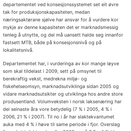
departementet ved konsesjonssystemet set eit øvre
tak for produksjonskapasiteten, medan
næringsaktørane sjølve har ansvar for å vurdere kor
mykje av denne kapasiteten det er marknadsmessig
tenleg å utnytte, og dei må uansett halde seg innanfor
fastsett MTB, både på konsesjonsnivå og på
lokalitetsnivå.
Departementet har, i vurderinga av kor mange løyve
som skal tildelast i 2009, sett på omsynet til
berekraftig vekst, medrekna miljø- og
fiskehelseomsyn, marknadsutviklinga sidan 2005 og
vidare marknadsutsikter og utviklinga hos andre store
produsentland. Volumveksten i norsk laksenæring har
dei seinaste åra vore betydelig (7 % i 2005, 4 % i
2006, 21 % i 2007). Til no i år har slaktekvantumet
auka med 4 % i høve til same periode i fjor. Overslag