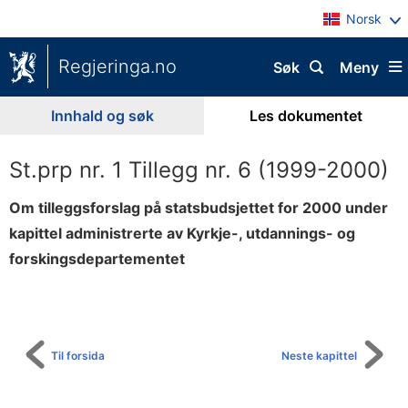
Norsk
Regjeringa.no
Søk
Meny
Innhald og søk
Les dokumentet
St.prp nr. 1 Tillegg nr. 6 (1999-2000)
Om tilleggsforslag på statsbudsjettet for 2000 under
kapittel administrerte av Kyrkje-, utdannings- og
forskingsdepartementet
Til
innhaldsliste
Til forsida
Neste kapittel