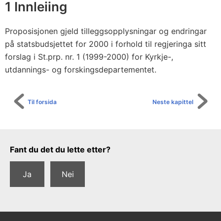
1 Innleiing
Proposisjonen gjeld tilleggsopplysningar og endringar
på statsbudsjettet for 2000 i forhold til regjeringa sitt
forslag i St.prp. nr. 1 (1999-2000) for Kyrkje-,
utdannings- og forskingsdepartementet.
Til forsida
Neste kapittel
Tilbakemeldingsskjema
Fant du det du lette etter?
Ja
Nei