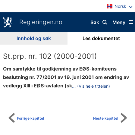
Norsk
Regjeringen.no
Søk
Meny
Innhold og søk
Les dokumentet
St.prp. nr. 102 (2000-2001)
Om samtykke til godkjenning av EØS-komiteens
beslutning nr. 77/2001 av 19. juni 2001 om endring av
i
vedlegg XIII i EØS-avtalen (sk
...
(Vis hele tittelen)
Til
p
innholdsfortegnelse
s
a
v
Forrige kapittel
Neste kapittel
f