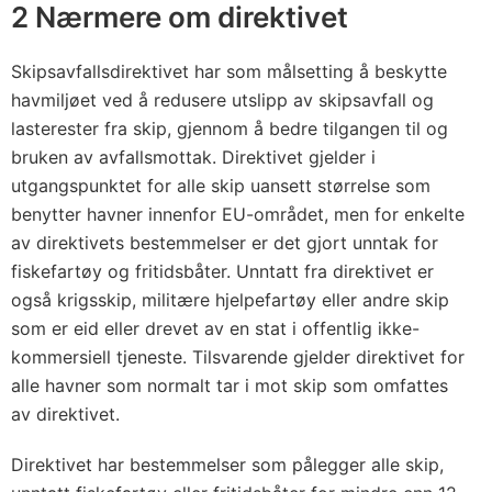
a
2 Nærmere om direktivet
l
l
Skipsavfallsdirektivet har som målsetting å beskytte
s
havmiljøet ved å redusere utslipp av skipsavfall og
d
lasterester fra skip, gjennom å bedre tilgangen til og
i
bruken av avfallsmottak. Direktivet gjelder i
utgangspunktet for alle skip uansett størrelse som
r
benytter havner innenfor EU-området, men for enkelte
e
av direktivets bestemmelser er det gjort unntak for
k
fiskefartøy og fritidsbåter. Unntatt fra direktivet er
t
også krigsskip, militære hjelpefartøy eller andre skip
i
som er eid eller drevet av en stat i offentlig ikke-
v
kommersiell tjeneste. Tilsvarende gjelder direktivet for
e
alle havner som normalt tar i mot skip som omfattes
t
av direktivet.
)
Direktivet har bestemmelser som pålegger alle skip,