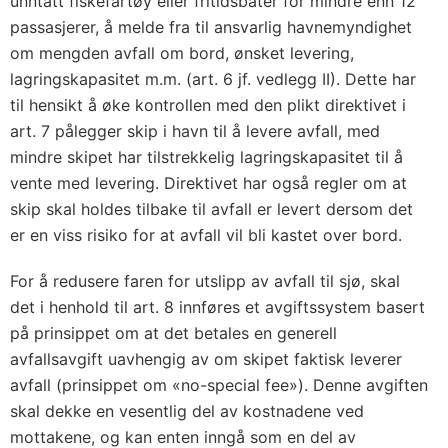
unntatt fiskefartøy eller fritidsbåter for mindre enn 12
passasjerer, å melde fra til ansvarlig havnemyndighet
om mengden avfall om bord, ønsket levering,
lagringskapasitet m.m. (art. 6 jf. vedlegg II). Dette har
til hensikt å øke kontrollen med den plikt direktivet i
art. 7 pålegger skip i havn til å levere avfall, med
mindre skipet har tilstrekkelig lagringskapasitet til å
vente med levering. Direktivet har også regler om at
skip skal holdes tilbake til avfall er levert dersom det
er en viss risiko for at avfall vil bli kastet over bord.
For å redusere faren for utslipp av avfall til sjø, skal
det i henhold til art. 8 innføres et avgiftssystem basert
på prinsippet om at det betales en generell
avfallsavgift uavhengig av om skipet faktisk leverer
avfall (prinsippet om «no-special fee»). Denne avgiften
skal dekke en vesentlig del av kostnadene ved
mottakene, og kan enten inngå som en del av