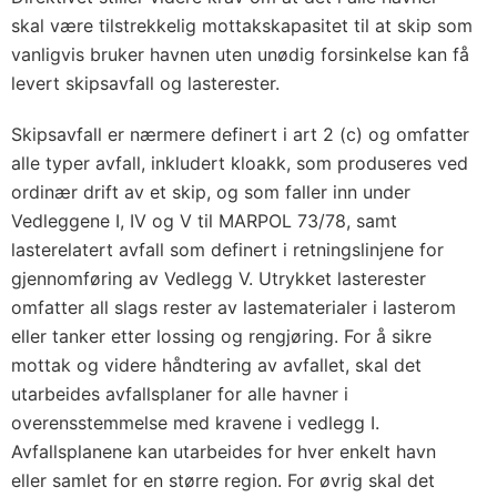
skal være tilstrekkelig mottakskapasitet til at skip som
vanligvis bruker havnen uten unødig forsinkelse kan få
levert skipsavfall og lasterester.
Skipsavfall er nærmere definert i art 2 (c) og omfatter
alle typer avfall, inkludert kloakk, som produseres ved
ordinær drift av et skip, og som faller inn under
Vedleggene I, IV og V til MARPOL 73/78, samt
lasterelatert avfall som definert i retningslinjene for
gjennomføring av Vedlegg V. Utrykket lasterester
omfatter all slags rester av lastematerialer i lasterom
eller tanker etter lossing og rengjøring. For å sikre
mottak og videre håndtering av avfallet, skal det
utarbeides avfallsplaner for alle havner i
overensstemmelse med kravene i vedlegg I.
Avfallsplanene kan utarbeides for hver enkelt havn
eller samlet for en større region. For øvrig skal det