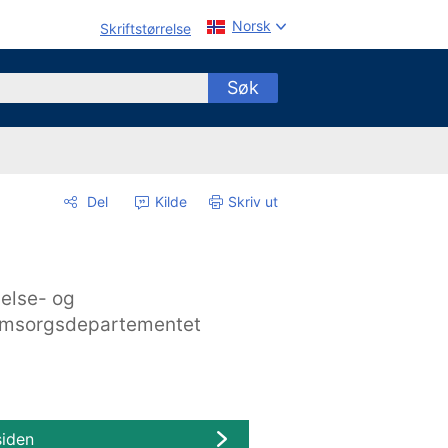
Norsk
Skriftstørrelse
Søk
Del
Kilde
Skriv ut
else- og
msorgsdepartementet
siden