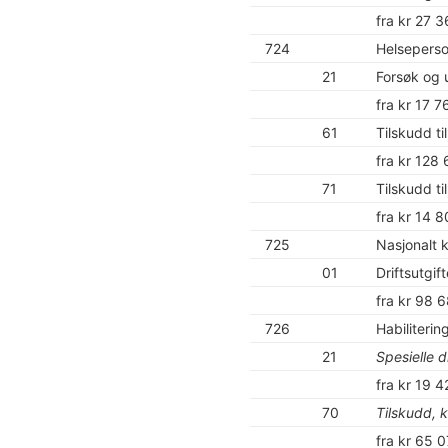
fra kr 27 
724
Helseperson
21
Forsøk og 
fra kr 17 7
61
Tilskudd t
fra kr 128 
71
Tilskudd t
fra kr 14 
725
Nasjonalt 
01
Driftsutgif
fra kr 98 
726
Habiliterin
21
Spesielle d
fra kr 19 4
70
Tilskudd, 
fra kr 65 