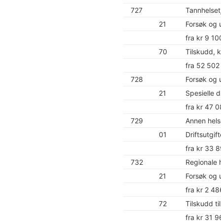
727
Tannhelset
21
Forsøk og u
fra kr 9 10
70
Tilskudd, 
fra 52 502
728
Forsøk og 
21
Spesielle d
fra kr 47 
729
Annen hels
01
Driftsutgif
fra kr 33 
732
Regionale 
21
Forsøk og 
fra kr 2 48
72
Tilskudd t
fra kr 31 