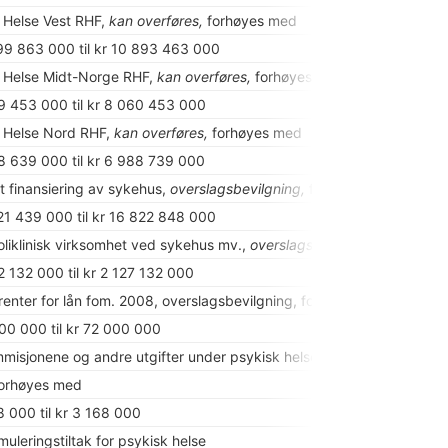
l Helse Vest RHF,
kan overføres,
forhøyes med
799 863 000 til kr 10 893 463 000
il Helse Midt-Norge RHF,
kan overføres,
forhøyes med
89 453 000 til kr 8 060 453 000
il Helse Nord RHF,
kan overføres,
forhøyes med
28 639 000 til kr 6 988 739 000
t finansiering av sykehus,
overslagsbevilgning,
forhøyes med
821 439 000 til kr 16 822 848 000
oliklinisk virksomhet ved sykehus mv.,
overslagsbevilgning,
forhøyes
2 132 000 til kr 2 127 132 000
enter for lån fom. 2008, overslagsbevilgning, forhøyes med
000 000 til kr 72 000 000
mmisjonene og andre utgifter under psykisk helsevern
forhøyes med
8 000 til kr 3 168 000
imuleringstiltak for psykisk helse