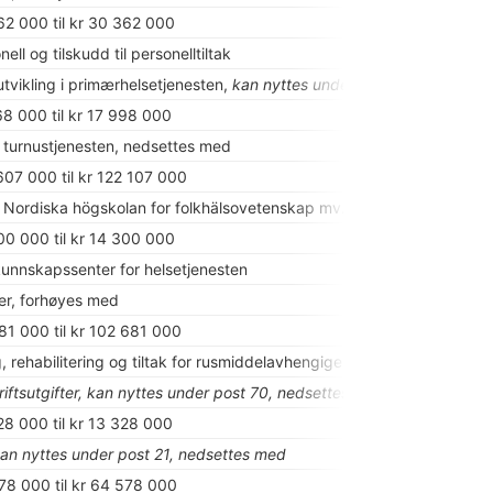
362 000 til kr 30 362 000
ell og tilskudd til personelltiltak
utvikling i primærhelsetjenesten,
kan nyttes under post 70,
forhøyes
68 000 til kr 17 998 000
il turnustjenesten, nedsettes med
607 000 til kr 122 107 000
il Nordiska högskolan for folkhälsovetenskap mv., nedsettes med
800 000 til kr 14 300 000
kunnskapssenter for helsetjenesten
ter, forhøyes med
681 000 til kr 102 681 000
g, rehabilitering og tiltak for rusmiddelavhengige
riftsutgifter, kan nyttes under post 70, nedsettes med
28 000 til kr 13 328 000
kan nyttes under post 21, nedsettes med
078 000 til kr 64 578 000