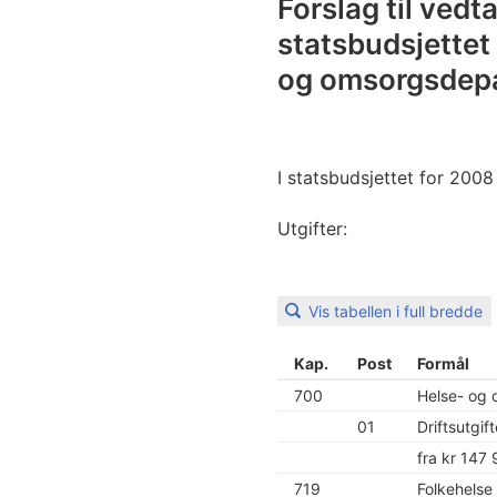
Forslag til vedt
statsbudsjettet
og omsorgsdep
I statsbudsjettet for 2008
Utgifter:
Vis tabellen i full bredde
Kap.
Post
Formål
700
Helse- og
01
Driftsutgif
fra kr 147
719
Folkehelse