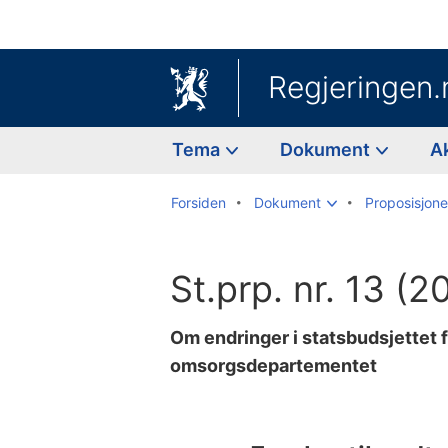
Regjeringen.
Tema
Dokument
A
Forsiden
Dokument
Proposisjoner
St.prp. nr. 13 (
Om endringer i statsbudsjettet 
omsorgsdepartementet
Til
innholdsfortegnelse