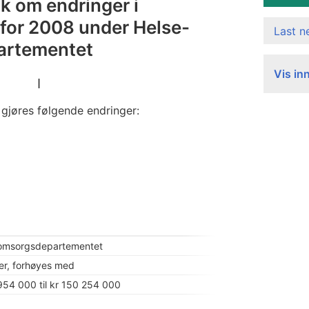
ak om endringer i
 for 2008 under Helse-
Last 
artementet
Vis in
I
 gjøres følgende endringer:
 omsorgsdepartementet
ter, forhøyes med
 954 000 til kr 150 254 000