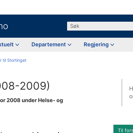
no
Søk
ktuelt
Departement
Regjering
 til Stortinget
2008-2009)
H
o
for 2008 under Helse- og
Til for