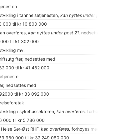
jenesten
tvikling i tannhelsetjenesten,
kan nyttes under post 70,
forhøyes m
0 000 til kr 10 800 000
kan overføres,
kan nyttes under post 21,
nedsettes med
 000 til 51 302 000
utvikling mv.
riftsutgifter, nedsettes med
082 000 til kr 41 482 000
etjeneste
ter, nedsettes med
892000 til kr 33 092 000
helseforetak
utvikling i sykehussektoren,
kan overføres,
forhøyes med
6 000 til kr 5 786 000
il Helse Sør-Øst RHF,
kan overføres,
forhøyes med
969 980 000 til kr 32 249 080 000