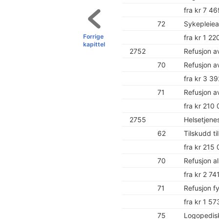
fra kr 7 4
72
Sykepleiea
Forrige
fra kr 1 2
kapittel
2752
Refusjon a
70
Refusjon a
fra kr 3 3
71
Refusjon a
fra kr 210
2755
Helsetjene
62
Tilskudd ti
fra kr 215
70
Refusjon a
fra kr 2 7
71
Refusjon fy
fra kr 1 5
75
Logopedisk