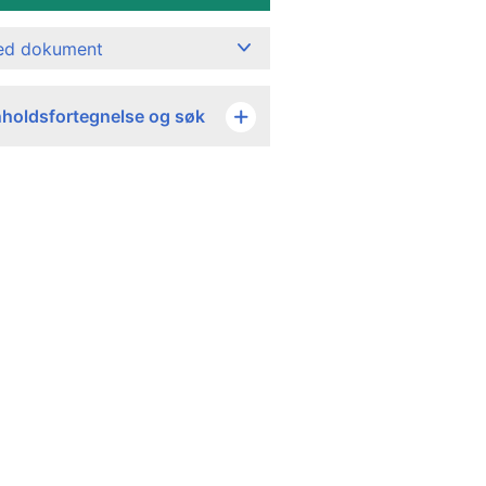
ned dokument
nholdsfortegnelse og søk
Kroner
2 300 000