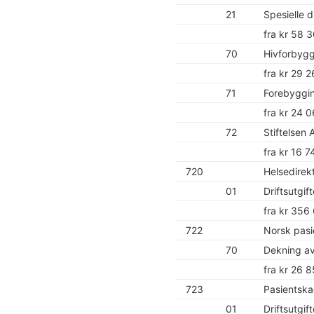
21
Spesielle d
fra kr 58 
70
Hivforbygg
fra kr 29 
71
Forebyggi
fra kr 24 
72
Stiftelsen
fra kr 16 7
720
Helsedirek
01
Driftsutgif
fra kr 356
722
Norsk pasi
70
Dekning av
fra kr 26 
723
Pasientsk
01
Driftsutgif