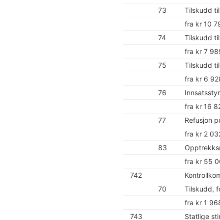
73
Tilskudd ti
fra kr 10 
74
Tilskudd t
fra kr 7 9
75
Tilskudd t
fra kr 6 9
76
Innsatsstyr
fra kr 16 
77
Refusjon p
fra kr 2 03
83
Opptrekksr
fra kr 55 
742
Kontrollko
70
Tilskudd, 
fra kr 1 96
743
Statlige st