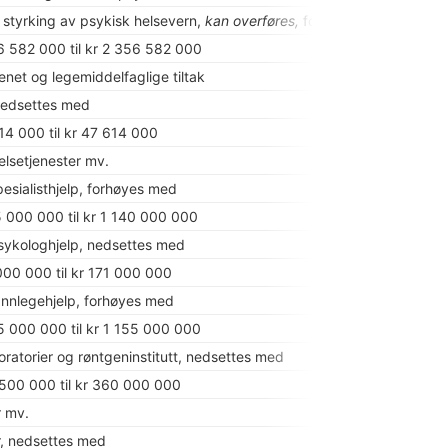
l styrking av psykisk helsevern,
kan overføres,
forhøyes med
26 582 000 til kr 2 356 582 000
net og legemiddelfaglige tiltak
nedsettes med
614 000 til kr 47 614 000
elsetjenester mv.
pesialisthjelp, forhøyes med
25 000 000 til kr 1 140 000 000
sykologhjelp, nedsettes med
 000 000 til kr 171 000 000
annlegehjelp, forhøyes med
35 000 000 til kr 1 155 000 000
oratorier og røntgeninstitutt, nedsettes med
 500 000 til kr 360 000 000
r mv.
, nedsettes med