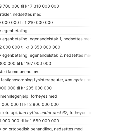
69 700 000 til kr 7 310 000 000
rtikler, nedsettes med
20 000 000 til 1 210 000 000
v egenbetaling
v egenbetaling, egenandelstak 1, nedsettes med
92 000 000 til kr 3 350 000 000
v egenbetaling, egenandelstak 2, nedsettes med
 000 000 til kr 167 000 000
ste i kommunene mv.
l fastlønnsordning fysioterapeuter,
kan nyttes under post 71,
nedsett
 000 000 til kr 205 000 000
llmennlegehjelp, forhøyes med
41 000 000 til kr 2 800 000 000
sioterapi,
kan nyttes under post 62,
forhøyes med
73 000 000 til kr 1 589 000 000
 og ortopedisk behandling, nedsettes med