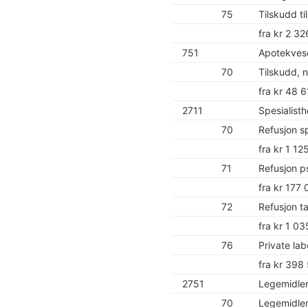
75
Tilskudd ti
fra kr 2 3
751
Apotekvese
70
Tilskudd, 
fra kr 48 
2711
Spesialisth
70
Refusjon s
fra kr 1 1
71
Refusjon p
fra kr 177
72
Refusjon t
fra kr 1 0
76
Private lab
fra kr 398
2751
Legemidle
70
Legemidler