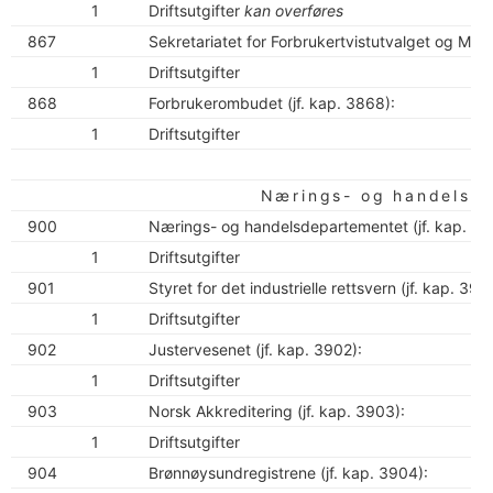
1
Driftsutgifter
kan overføres
867
Sekretariatet for Forbrukertvistutvalget og Mark
1
Driftsutgifter
868
Forbrukerombudet (jf. kap. 3868):
1
Driftsutgifter
Nærings- og handelsd
900
Nærings- og handelsdepartementet (jf. kap. 39
1
Driftsutgifter
901
Styret for det industrielle rettsvern (jf. kap. 3901
1
Driftsutgifter
902
Justervesenet (jf. kap. 3902):
1
Driftsutgifter
903
Norsk Akkreditering (jf. kap. 3903):
1
Driftsutgifter
904
Brønnøysundregistrene (jf. kap. 3904):