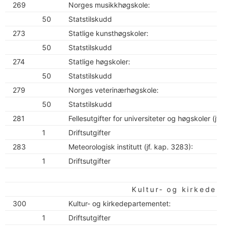
269
Norges musikkhøgskole:
50
Statstilskudd
273
Statlige kunsthøgskoler:
50
Statstilskudd
274
Statlige høgskoler:
50
Statstilskudd
279
Norges veterinærhøgskole:
50
Statstilskudd
281
Fellesutgifter for universiteter og høgskoler (jf. 
1
Driftsutgifter
283
Meteorologisk institutt (jf. kap. 3283):
1
Driftsutgifter
Kultur- og kirkedep
300
Kultur- og kirkedepartementet:
1
Driftsutgifter