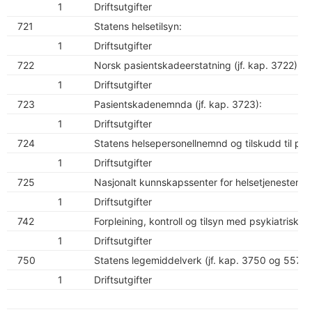
1
Driftsutgifter
721
Statens helsetilsyn:
1
Driftsutgifter
722
Norsk pasientskadeerstatning (jf. kap. 3722):
1
Driftsutgifter
723
Pasientskadenemnda (jf. kap. 3723):
1
Driftsutgifter
724
Statens helsepersonellnemnd og tilskudd til perso
1
Driftsutgifter
725
Nasjonalt kunnskapssenter for helsetjenesten (jf
1
Driftsutgifter
742
Forpleining, kontroll og tilsyn med psykiatriske 
1
Driftsutgifter
750
Statens legemiddelverk (jf. kap. 3750 og 5578)
1
Driftsutgifter