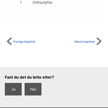
1
Driftsutgifter
Forrige kapittel
Neste kapittel
Tilbakemeldingsskjema
Fant du det du lette etter?
Ja
Nei