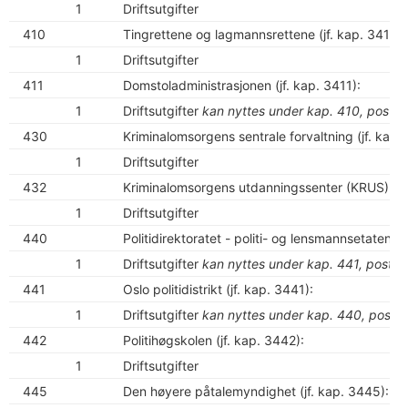
1
Driftsutgifter
410
Tingrettene og lagmannsrettene (jf. kap. 3410):
1
Driftsutgifter
411
Domstoladministrasjonen (jf. kap. 3411):
1
Driftsutgifter
kan nyttes under kap. 410, post 1
430
Kriminalomsorgens sentrale forvaltning (jf. kap.
1
Driftsutgifter
432
Kriminalomsorgens utdanningssenter (KRUS) (jf.
1
Driftsutgifter
440
Politidirektoratet - politi- og lensmannsetaten (j
1
Driftsutgifter
kan nyttes under kap. 441, post 1
441
Oslo politidistrikt (jf. kap. 3441):
1
Driftsutgifter
kan nyttes under kap. 440, post 1
442
Politihøgskolen (jf. kap. 3442):
1
Driftsutgifter
445
Den høyere påtalemyndighet (jf. kap. 3445):