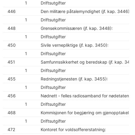
1
Driftsutgifter
446
Den militære påtalemyndighet (jf. kap. 3446):
1
Driftsutgifter
448
Grensekommissæren (jf. kap. 3448):
1
Driftsutgifter
450
Sivile vernepliktige (jf. kap. 3450):
1
Driftsutgifter
451
Samfunnssikkerhet og beredskap (jf. kap. 3451
1
Driftsutgifter
455
Redningstjenesten (jf. kap. 3455):
1
Driftsutgifter
456
Nødnett - felles radiosamband for nødetatene (j
1
Driftsutgifter
468
Kommisjonen for begjæring om gjenopptakelse av
1
Driftsutgifter
472
Kontoret for voldsoffererstatning: