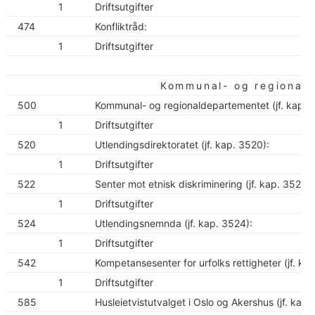
1
Driftsutgifter
474
Konfliktråd:
1
Driftsutgifter
Kommunal- og regional
500
Kommunal- og regionaldepartementet (jf. kap. 
1
Driftsutgifter
520
Utlendingsdirektoratet (jf. kap. 3520):
1
Driftsutgifter
522
Senter mot etnisk diskriminering (jf. kap. 3522):
1
Driftsutgifter
524
Utlendingsnemnda (jf. kap. 3524):
1
Driftsutgifter
542
Kompetansesenter for urfolks rettigheter (jf. ka
1
Driftsutgifter
585
Husleietvistutvalget i Oslo og Akershus (jf. kap.