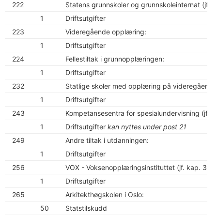
222
Statens grunnskoler og grunnskoleinternat (jf. k
1
Driftsutgifter
223
Videregående opplæring:
1
Driftsutgifter
224
Fellestiltak i grunnopplæringen:
1
Driftsutgifter
232
Statlige skoler med opplæring på videregående n
1
Driftsutgifter
243
Kompetansesentra for spesialundervisning (jf. k
1
Driftsutgifter
kan nyttes under post 21
249
Andre tiltak i utdanningen:
1
Driftsutgifter
256
VOX - Voksenopplæringsinstituttet (jf. kap. 325
1
Driftsutgifter
265
Arkitekthøgskolen i Oslo:
50
Statstilskudd