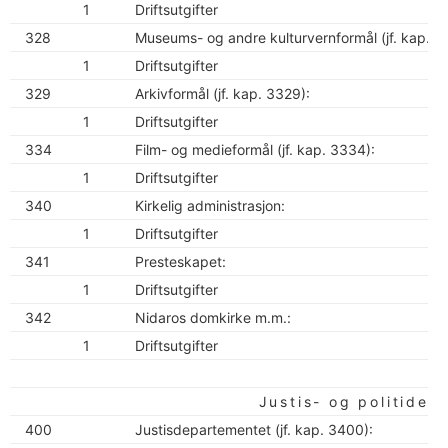
1
Driftsutgifter
328
Museums- og andre kulturvernformål (jf. kap. 3
1
Driftsutgifter
329
Arkivformål (jf. kap. 3329):
1
Driftsutgifter
334
Film- og medieformål (jf. kap. 3334):
1
Driftsutgifter
340
Kirkelig administrasjon:
1
Driftsutgifter
341
Presteskapet:
1
Driftsutgifter
342
Nidaros domkirke m.m.:
1
Driftsutgifter
Justis- og politidep
400
Justisdepartementet (jf. kap. 3400):