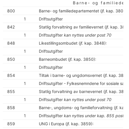
Barne- og familiede
800
Barne- og familiedepartementet (jf. kap. 3800):
1
Driftsutgifter
842
Statlig forvaltning av familievernet (jf. kap. 3842
1
Driftsutgifter
kan nyttes under post 70
848
Likestillingsombudet (jf. kap. 3848):
1
Driftsutgifter
850
Barneombudet (jf. kap. 3850):
1
Driftsutgifter
854
Tiltak i barne- og ungdomsvernet (jf. kap. 3854
1
Driftsutgifter - Fylkesnemndene for sosiale sake
855
Statlig forvaltning av barnevernet (jf. kap. 3855
1
Driftsutgifter
kan nyttes under post 70
858
Barne-, ungdoms- og familieforvaltning (jf. kap.
1
Driftsutgifter
kan nyttes under kap. 855 post 1
859
UNG i Europa (jf. kap. 3859):