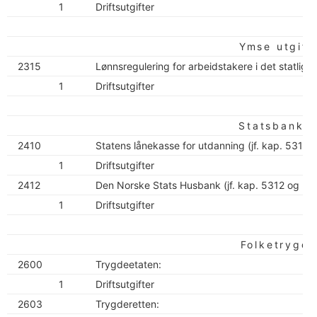
1
Driftsutgifter
Ymse utgift
2315
Lønnsregulering for arbeidstakere i det statlige 
1
Driftsutgifter
Statsbanke
2410
Statens lånekasse for utdanning (jf. kap. 5310):
1
Driftsutgifter
2412
Den Norske Stats Husbank (jf. kap. 5312 og 56
1
Driftsutgifter
Folketrygd
2600
Trygdeetaten:
1
Driftsutgifter
2603
Trygderetten: