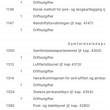
1
Driftsutgifter
1146
Norsk institutt for jord- og skogkartlegging (jf. 
1
Driftsutgifter
1147
Reindriftsforvaltningen (jf. kap. 4147):
1
Driftsutgifter
Samferdselsdepar
1300
Samferdselsdepartementet (jf. kap. 4300):
1
Driftsutgifter
1313
Luftfartstilsynet (jf. kap 4313):
1
Driftsutgifter
1314
Havarikommisjonen for sivil luftfart og jernbane 
1
Driftsutgifter
1354
Statens jernbanetilsyn (jf. kap. 4354):
1
Driftsutgifter
1380
Post- og teletilsynet (jf. kap. 4380):