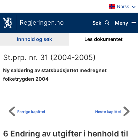
Norsk
Regjeringen.no
Søk
Meny
Innhold og søk
Les dokumentet
St.prp. nr. 31 (2004-2005)
Ny saldering av statsbudsjettet medregnet
folketrygden 2004
Til
innholdsfortegnelse
Forrige kapittel
Neste kapittel
6 Endring av utgifter i henhold til