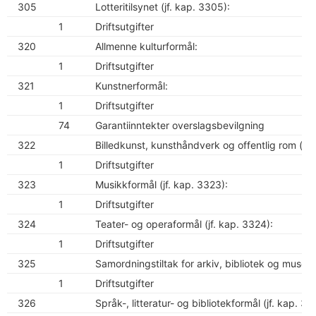
305
Lotteritilsynet (jf. kap. 3305):
1
Driftsutgifter
320
Allmenne kulturformål:
1
Driftsutgifter
321
Kunstnerformål:
1
Driftsutgifter
74
Garantiinntekter overslagsbevilgning
322
Billedkunst, kunsthåndverk og offentlig rom (jf.
1
Driftsutgifter
323
Musikkformål (jf. kap. 3323):
1
Driftsutgifter
324
Teater- og operaformål (jf. kap. 3324):
1
Driftsutgifter
325
Samordningstiltak for arkiv, bibliotek og museer
1
Driftsutgifter
326
Språk-, litteratur- og bibliotekformål (jf. kap. 33