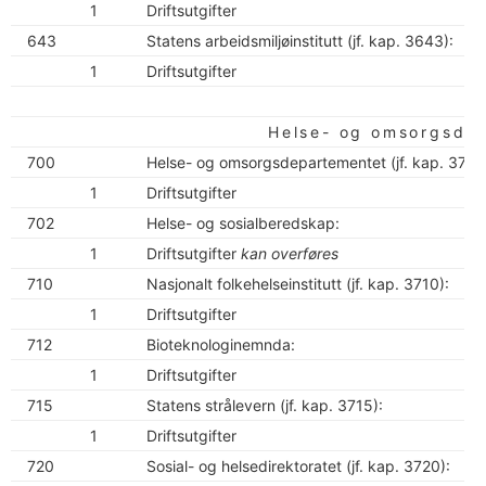
1
Driftsutgifter
643
Statens arbeidsmiljøinstitutt (jf. kap. 3643):
1
Driftsutgifter
Helse- og omsorgsde
700
Helse- og omsorgsdepartementet (jf. kap. 3700
1
Driftsutgifter
702
Helse- og sosialberedskap:
1
Driftsutgifter
kan overføres
710
Nasjonalt folkehelseinstitutt (jf. kap. 3710):
1
Driftsutgifter
712
Bioteknologinemnda:
1
Driftsutgifter
715
Statens strålevern (jf. kap. 3715):
1
Driftsutgifter
720
Sosial- og helsedirektoratet (jf. kap. 3720):