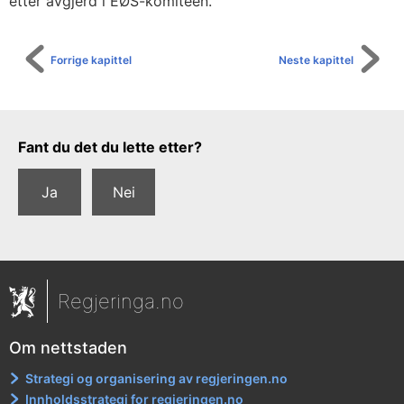
etter avgjerd i EØS-komiteen.
s
i
n
Forrige kapittel
Neste kapittel
g
t
i
Tilbakemeldingsskjema
Fant du det du lette etter?
l
f
Ja
Nei
o
r
o
r
Regjeringa.no
d
n
Om nettstaden
i
Strategi og organisering av regjeringen.no
n
Innholdsstrategi for regjeringen.no