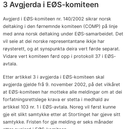
-
3 Avgjerda i EØS-komiteen
a
v
Avgjerd i EØS-komiteen nr. 140/2002 sikrar norsk
t
deltaking i den førnemnde komiteen (COMP) på linje
a
med anna norsk deltaking under EØS-samarbeidet. Det
l
vil seie at dei norske representantane ikkje har
røysterett, og at synspunkta deira vert førde separat.
a
Vidare vert komiteen førd opp i protokoll 37 i EØS-
v
avtala.
e
d
Etter artikkel 3 i avgjerda i EØS-komiteen skal
t
avgjerda gjelde frå 9. november 2002, på det vilkåret
i
at EØS-komiteen har motteke alle meldingar om at dei
l
forfatningsrettslege krava er stetta i medhald av
p
artikkel 103 nr. 1 i EØS-avtala. Noreg vil først kunne
a
gje eit slikt samtykke etter at Stortinget har gjeve sitt
s
samtykke. Fristen for gje melding er seks månader