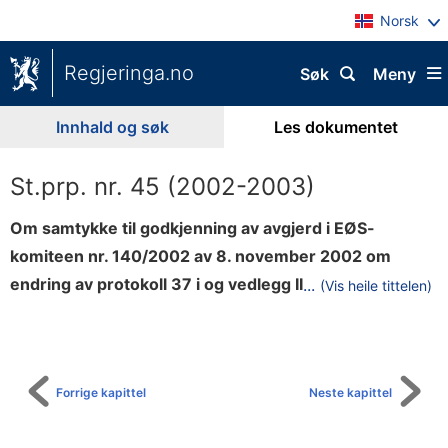
Norsk
Regjeringa.no
Søk
Meny
Innhald og søk
Les dokumentet
St.prp. nr. 45 (2002-2003)
Om samtykke til godkjenning av avgjerd i EØS-
komiteen nr. 140/2002 av 8. november 2002 om
t
endring av protokoll 37 i og vedlegg II
...
(Vis heile tittelen)
Til
i
innhaldsliste
l
E
Ø
Forrige kapittel
Neste kapittel
S