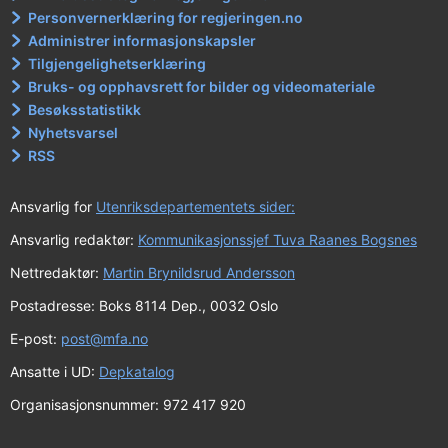
g
Personvernerklæring for regjeringen.no
(
Administrer informasjonskapsler
E
Tilgjengelighetserklæring
F
Bruks- og opphavsrett for bilder og videomateriale
Besøksstatistikk
)
Nyhetsvarsel
n
RSS
r
.
Ansvarlig for
Utenriksdepartementets sider:
1
Ansvarlig redaktør:
Kommunikasjonssjef Tuva Raanes Bogsnes
4
Nettredaktør:
Martin Brynildsrud Andersson
1
Postadresse: Boks 8114 Dep., 0032 Oslo
/
2
E-post:
post@mfa.no
0
Ansatte i UD:
Depkatalog
0
Organisasjonsnummer: 972 417 920
0