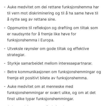
o
Auke medvitet om dei rettane funksjonshemma har
p
til vern mot diskriminering og til å ha same høve til
e
å nytte seg av rettane sine.
i
s
Oppmuntre til refleksjon og drøfting om tiltak som
k
er naudsynte for å fremje like høve for
funksjonshemma i Europa.
e
å
Utveksle røynsler om gode tiltak og effektive
r
strategiar.
e
Styrkje samarbeidet mellom interessepartnarar.
t
Betre kommunikasjonen om funksjonshemmingar og
f
fremje eit positivt bilete av funksjonshemma.
o
Auke medvitet om at menneske med
r
funksjonshemmingar er svært ulike, og om at det
f
finst ulike typar funksjonshemmingar.
u