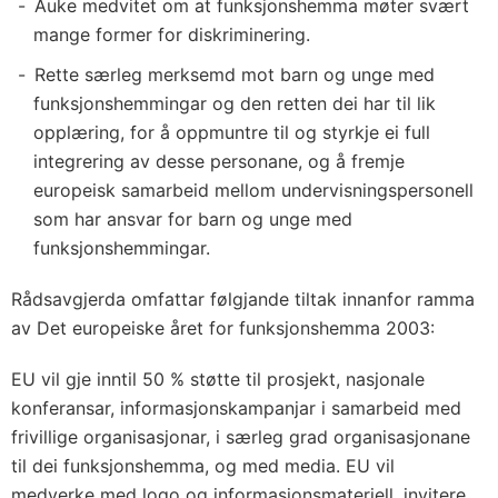
n
Auke medvitet om at funksjonshemma møter svært
k
mange former for diskriminering.
s
Rette særleg merksemd mot barn og unge med
j
funksjonshemmingar og den retten dei har til lik
o
opplæring, for å oppmuntre til og styrkje ei full
n
integrering av desse personane, og å fremje
s
europeisk samarbeid mellom undervisningspersonell
som har ansvar for barn og unge med
h
funksjonshemmingar.
e
m
Rådsavgjerda omfattar følgjande tiltak innanfor ramma
m
av Det europeiske året for funksjonshemma 2003:
a
2
EU vil gje inntil 50 % støtte til prosjekt, nasjonale
0
konferansar, informasjonskampanjar i samarbeid med
frivillige organisasjonar, i særleg grad organisasjonane
0
til dei funksjonshemma, og med media. EU vil
3
medverke med logo og informasjonsmateriell, invitere