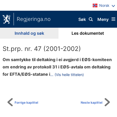
Norsk
Regjeringa.no
Søk
Meny
Innhald og søk
Les dokumentet
St.prp. nr. 47 (2001-2002)
Om samtykke til deltaking i ei avgjerd i EØS-komiteen
om endring av protokoll 31 i EØS-avtala om deltaking
E
for EFTA/EØS-statane i
...
(Vis heile tittelen)
Til
U
innhaldsliste
-
p
r
Forrige kapittel
Neste kapittel
o