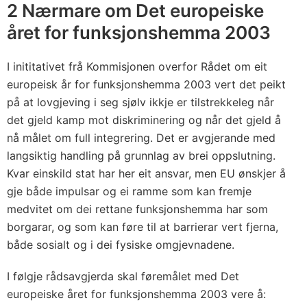
g
2 Nærmare om Det europeiske
r
året for funksjonshemma 2003
a
m
I inititativet frå Kommisjonen overfor Rådet om eit
m
europeisk år for funksjonshemma 2003 vert det peikt
e
på at lovgjeving i seg sjølv ikkje er tilstrekkeleg når
t
det gjeld kamp mot diskriminering og når det gjeld å
f
nå målet om full integrering. Det er avgjerande med
o
langsiktig handling på grunnlag av brei oppslutning.
Kvar einskild stat har her eit ansvar, men EU ønskjer å
r
gje både impulsar og ei ramme som kan fremje
D
medvitet om dei rettane funksjonshemma har som
e
borgarar, og som kan føre til at barrierar vert fjerna,
t
både sosialt og i dei fysiske omgjevnadene.
e
u
I følgje rådsavgjerda skal føremålet med Det
r
europeiske året for funksjonshemma 2003 vere å: