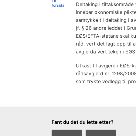
Til
Deltaking i tiltaksområde
forsida
inneber økonomiske plikter
samtykke til deltaking i a
jf. § 26 andre leddet i Gr
EØS/EFTA-statane skal ku
råd, vert det lagt opp til 
avgjerda vert teken i EØS
Utkast til avgjerd i EØS
rådsavgjerd nr. 1298/2008/
som trykte vedlegg til pr
Tilbakemeldingsskjema
Fant du det du lette etter?