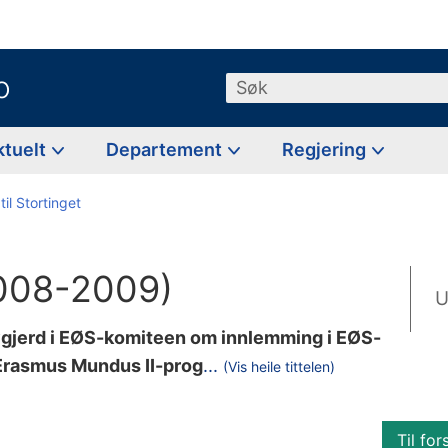
o
Søk
ktuelt
Departement
Regjering
til Stortinget
2008-2009)
U
avgjerd i EØS-komiteen om innlemming i EØS-
r
i Erasmus Mundus II-prog
...
(Vis heile tittelen)
a
m
Til for