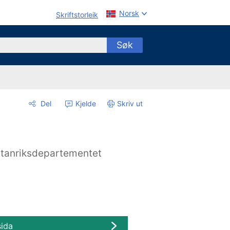
Norsk
Skriftstorleik
Søk
Del
Kjelde
Skriv ut
tanriksdepartementet
sida