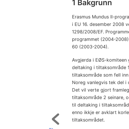
1 Bakgrunn
Erasmus Mundus II-progr
i EU 16. desember 2008 v
1298/2008/EF. Programmet
programmet (2004-2008) so
60 (2003-2004).
Avgjerda i EØS-komiteen 
deltaking i tiltaksområde
tiltaksområde som fell in
Noreg vanlegvis tek del i
Det vil verte gjort framl
tiltaksområde 2 seinare,
til deltaking i tiltaksområ
enno ikkje er avklart korle
tiltaksområdet.