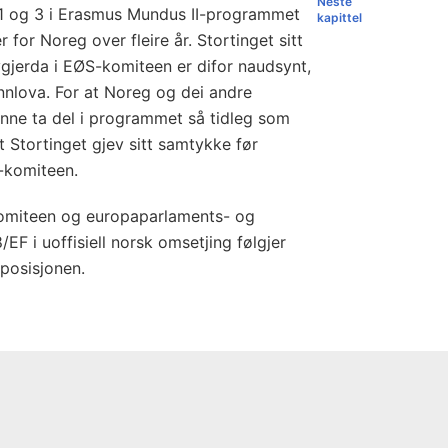
Neste
 1 og 3 i Erasmus Mundus II-programmet
kapittel
 for Noreg over fleire år. Stortinget sitt
vgjerda i EØS-komiteen er difor naudsynt,
unnlova. For at Noreg og dei andre
nne ta del i programmet så tidleg som
at Stortinget gjev sitt samtykke før
-komiteen.
-komiteen og europaparlaments- og
EF i uoffisiell norsk omsetjing følgjer
oposisjonen.