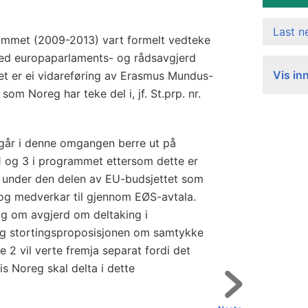
m
e
Last 
t
ammet (2009-2013) vart formelt vedteke
(
ed europaparlaments- og rådsavgjerd
Vis in
 er ei vidareføring av Erasmus Mundus-
2
m Noreg har teke del i, jf. St.prp. nr.
0
0
9
går i denne omgangen berre ut på
-
 1 og 3 i programmet ettersom dette er
2
n under den delen av EU-budsjettet som
0
 og medverkar til gjennom EØS-avtala.
1
egg om avgjerd om deltaking i
3
 og stortingsproposisjonen om samtykke
)
de 2 vil verte fremja separat fordi det
is Noreg skal delta i dette