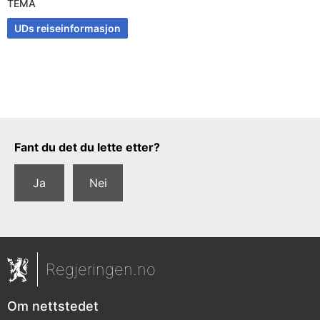
TEMA
UDs reiseinformasjon
Tilbakemeldingsskjema
Fant du det du lette etter?
Ja
Nei
Regjeringen.no
Om nettstedet