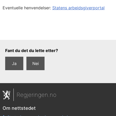
Eventuelle henvendelser:
Statens arbeidsgiverportal
Tilbakemeldingsskjema
Fant du det du lette etter?
Ja
Nei
Regjeringen.no
Om nettstedet