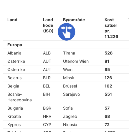
Land
Land-
By/område
Kost-
V
kode
satser
(ISO)
pr.
1.1.226
Europa
Albania
ALB
Tirana
528
N
Østerrike
AUT
Utenom Wien
81
E
Østerrike
AUT
Wien
85
E
Belarus
BLR
Minsk
126
B
Belgia
BEL
Brüssel
102
E
Bosnia-
BIH
Sarajevo
551
N
Hercegovina
Bulgaria
BGR
Sofia
57
E
Kroatia
HRV
Zagreb
68
E
Kypros
CYP
Nicosia
72
E