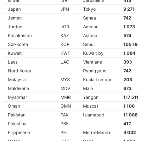
Israel
ISR
Jerusalem
413
Japan
JPN
Tokyo
9 271
Jemen
Sanaá
742
Jordan
JOR
Amman
1 073
Kasakhstan
KAZ
Astana
574
Sør-Korea
KOR
Seoul
105 197
Kuwait
KWT
Kuwait by
1 084
Laos
LAO
Vientiane
393
Nord Korea
Pyongyang
742
Malaysia
MYS
Kuala Lumpur
203
Maldivene
MDV
Male
673
Myanmar
MMR
Yangon
117 511
Oman
OMN
Muscat
1 106
Pakistan
PAK
Islamabad
11 088
Palestina
PSE
417
Filippinene
PHL
Metro-Manila
4 042