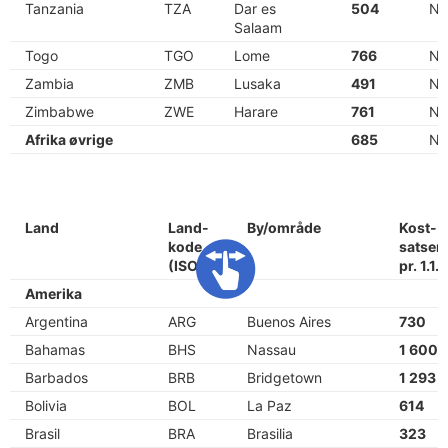
Tanzania
TZA
Dar es
504
N
Salaam
Togo
TGO
Lome
766
N
Zambia
ZMB
Lusaka
491
N
Zimbabwe
ZWE
Harare
761
N
Afrika øvrige
685
N
Land
Land-
By/område
Kost-
kode
satser
(ISO)
pr. 1.1.
Amerika
Argentina
ARG
Buenos Aires
730
Bahamas
BHS
Nassau
1 600
Barbados
BRB
Bridgetown
1 293
Bolivia
BOL
La Paz
614
Brasil
BRA
Brasilia
323