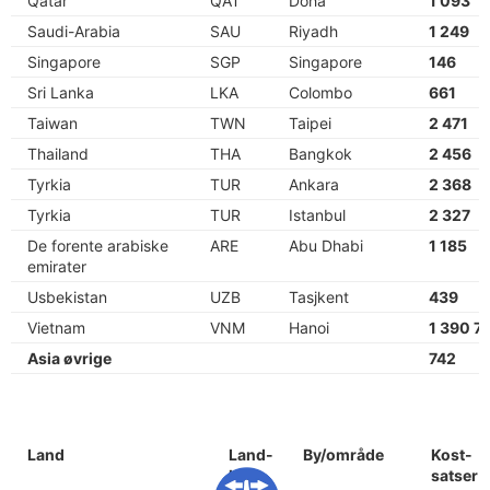
Qatar
QAT
Doha
1 093
Saudi-Arabia
SAU
Riyadh
1 249
Singapore
SGP
Singapore
146
Sri Lanka
LKA
Colombo
661
Taiwan
TWN
Taipei
2 471
Thailand
THA
Bangkok
2 456
Tyrkia
TUR
Ankara
2 368
Tyrkia
TUR
Istanbul
2 327
De forente arabiske
ARE
Abu Dhabi
1 185
emirater
Usbekistan
UZB
Tasjkent
439
Vietnam
VNM
Hanoi
1 390 7
Asia øvrige
742
Land
Land-
By/område
Kost-
kode
satser