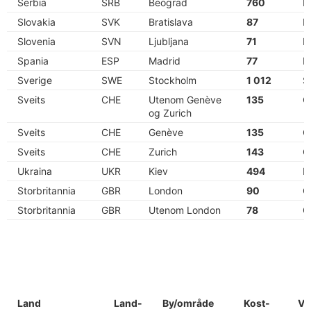
Serbia
SRB
Beograd
760
N
Slovakia
SVK
Bratislava
87
E
Slovenia
SVN
Ljubljana
71
E
Spania
ESP
Madrid
77
E
Sverige
SWE
Stockholm
1 012
S
Sveits
CHE
Utenom Genève
135
C
og Zurich
Sveits
CHE
Genève
135
C
Sveits
CHE
Zurich
143
C
Ukraina
UKR
Kiev
494
N
Storbritannia
GBR
London
90
G
Storbritannia
GBR
Utenom London
78
G
Land
Land-
By/område
Kost-
Va