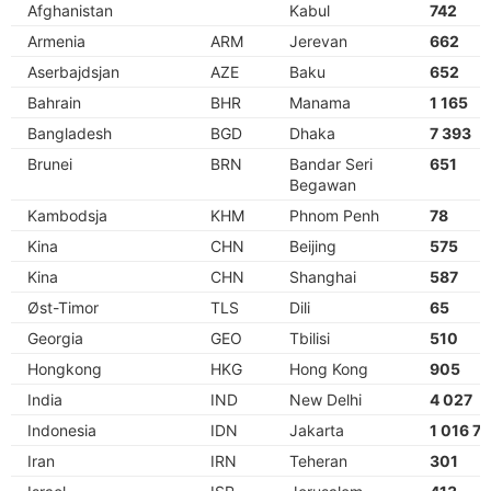
Afghanistan
Kabul
742
Armenia
ARM
Jerevan
662
Aserbajdsjan
AZE
Baku
652
Bahrain
BHR
Manama
1 165
Bangladesh
BGD
Dhaka
7 393
Brunei
BRN
Bandar Seri
651
Begawan
Kambodsja
KHM
Phnom Penh
78
Kina
CHN
Beijing
575
Kina
CHN
Shanghai
587
Øst-Timor
TLS
Dili
65
Georgia
GEO
Tbilisi
510
Hongkong
HKG
Hong Kong
905
India
IND
New Delhi
4 027
Indonesia
IDN
Jakarta
1 016 7
Iran
IRN
Teheran
301