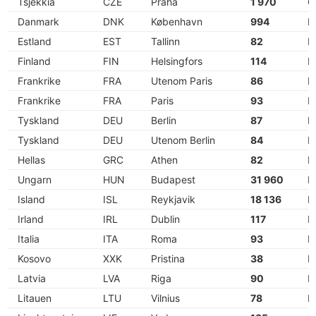
Tsjekkia
CZE
Praha
1 970
C
Danmark
DNK
København
994
D
Estland
EST
Tallinn
82
E
Finland
FIN
Helsingfors
114
E
Frankrike
FRA
Utenom Paris
86
E
Frankrike
FRA
Paris
93
E
Tyskland
DEU
Berlin
87
E
Tyskland
DEU
Utenom Berlin
84
E
Hellas
GRC
Athen
82
E
Ungarn
HUN
Budapest
31 960
H
Island
ISL
Reykjavik
18 136
I
Irland
IRL
Dublin
117
E
Italia
ITA
Roma
93
E
Kosovo
XXK
Pristina
38
E
Latvia
LVA
Riga
90
E
Litauen
LTU
Vilnius
78
E