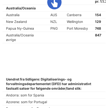
(ISO)
pr. 1.1.2
Australia/Oceania
Australia
AUS
Canberra
154
New Zealand
NZL
Wellington
129
Papua Ny-Guinea
PNG
Port Moresby
748
Australia/Oceania
847
øvrige
Uendret fra tidligere: Digitaliserings- og
forvaltningsdepartementet (DFD) har administrativt
fastsatt satser for følgende områder/land slik:
Andorra: som for Spania
Azorene: som for Portugal