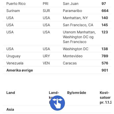
Puerto Rico
PRI
San Juan
97
Surinam
SUR
Paramaribo
664
USA
USA
Manhattan, NY
140
USA
USA
San Francisco, CA
145
USA
USA
Utenom Manhattan,
123
Washington DC og
San Francisco
USA
USA
Washington DC
138
Uruguay
URY
Montevideo
789
Venezuela
VEN
Caracas
576
Amerika øvrige
901
Land
Land-
By/område
Kost-
kode
satser
(ISO)
pr. 1.1.2
Asia