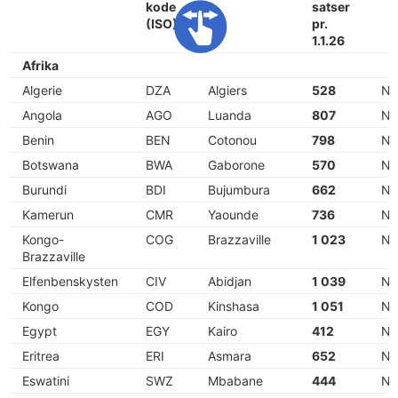
kode
satser
(ISO)
pr.
1.1.26
Afrika
Algerie
DZA
Algiers
528
N
Angola
AGO
Luanda
807
N
Benin
BEN
Cotonou
798
N
Botswana
BWA
Gaborone
570
N
Burundi
BDI
Bujumbura
662
N
Kamerun
CMR
Yaounde
736
N
Kongo-
COG
Brazzaville
1 023
N
Brazzaville
Elfenbenskysten
CIV
Abidjan
1 039
N
Kongo
COD
Kinshasa
1 051
N
Egypt
EGY
Kairo
412
N
Eritrea
ERI
Asmara
652
N
Eswatini
SWZ
Mbabane
444
N