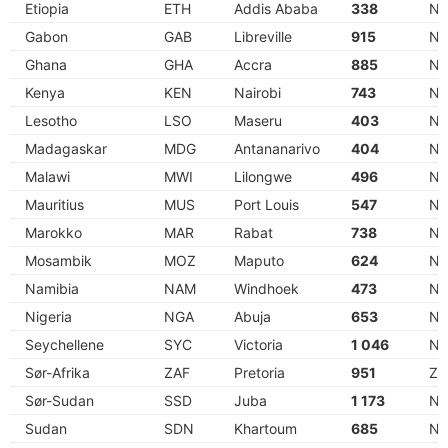
Etiopia
ETH
Addis Ababa
338
N
Gabon
GAB
Libreville
915
N
Ghana
GHA
Accra
885
N
Kenya
KEN
Nairobi
743
N
Lesotho
LSO
Maseru
403
N
Madagaskar
MDG
Antananarivo
404
N
Malawi
MWI
Lilongwe
496
N
Mauritius
MUS
Port Louis
547
N
Marokko
MAR
Rabat
738
N
Mosambik
MOZ
Maputo
624
N
Namibia
NAM
Windhoek
473
N
Nigeria
NGA
Abuja
653
N
Seychellene
SYC
Victoria
1 046
N
Sør-Afrika
ZAF
Pretoria
951
Z
Sør-Sudan
SSD
Juba
1 173
N
Sudan
SDN
Khartoum
685
N