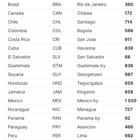
Brasil
BRA
Rio de Janeiro
360
Canada
CAN
Ottawa
172
Chile
CHL
Santiago
714
Colombia
COL
Bogota
566
Costa Rica
CRI
San Jose
911
Cuba
CUB
Havanna
839
El Salvador
SLV
San Salvador
68
Guatemala
GTM
Guatemala by
836
Guyana
GUY
Georgetown
987
Honduras
HND
Tegucigalpa
659
Jamaica
JAM
Kingston
658
Mexico
MEX
Mexico by
1 520
Nicaragua
NIC
Managua
727
Panama
PAN
Panama by
92
Paraguay
PRY
Asuncion
466
Peru
PER
Lima
692