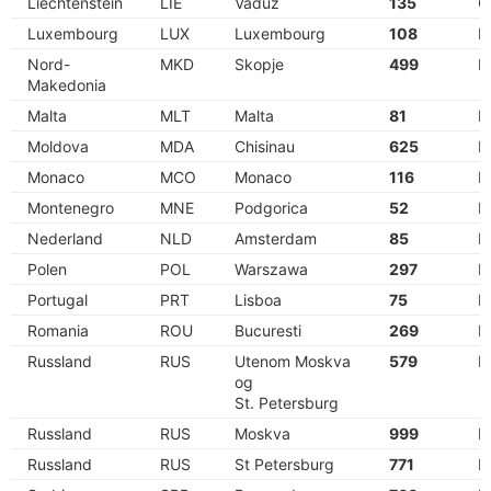
Liechtenstein
LIE
Vaduz
135
C
Luxembourg
LUX
Luxembourg
108
E
Nord-
MKD
Skopje
499
N
Makedonia
Malta
MLT
Malta
81
E
Moldova
MDA
Chisinau
625
N
Monaco
MCO
Monaco
116
E
Montenegro
MNE
Podgorica
52
E
Nederland
NLD
Amsterdam
85
E
Polen
POL
Warszawa
297
P
Portugal
PRT
Lisboa
75
E
Romania
ROU
Bucuresti
269
R
Russland
RUS
Utenom Moskva
579
N
og
St. Petersburg
Russland
RUS
Moskva
999
N
Russland
RUS
St Petersburg
771
N