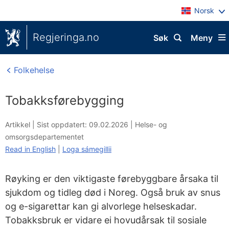
Norsk
Regjeringa.no
Søk
Meny
Folkehelse
Tobakksførebygging
Artikkel |
Sist oppdatert: 09.02.2026
|
Helse- og
omsorgsdepartementet
Read in English
|
Loga sámegillii
Røyking er den viktigaste førebyggbare årsaka til
sjukdom og tidleg død i Noreg. Også bruk av snus
og e-sigarettar kan gi alvorlege helseskadar.
Tobakksbruk er vidare ei hovudårsak til sosiale