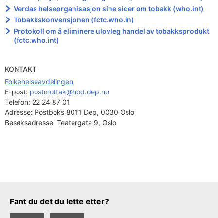
Verdas helseorganisasjon sine sider om tobakk (who.int)
Tobakkskonvensjonen (fctc.who.in)
Protokoll om å eliminere ulovleg handel av tobakksprodukt
(fctc.who.int)
KONTAKT
Folkehelseavdelingen
E-post: 
postmottak@hod.dep.no
Telefon:
22 24 87 01
Adresse:
Postboks 8011 Dep, 0030 Oslo
Besøksadresse:
Teatergata 9, Oslo
Tilbakemeldingsskjema
Fant du det du lette etter?