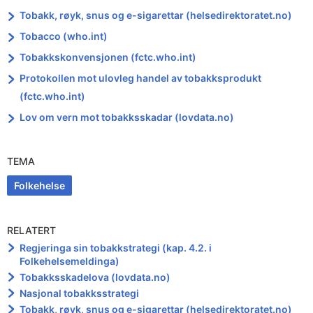
Tobakk, røyk, snus og e-sigarettar (helsedirektoratet.no)
Tobacco (who.int)
Tobakkskonvensjonen (fctc.who.int)
Protokollen mot ulovleg handel av tobakksprodukt
(fctc.who.int)
Lov om vern mot tobakksskadar (lovdata.no)
TEMA
Folkehelse
RELATERT
Regjeringa sin tobakkstrategi (kap. 4.2. i
Folkehelsemeldinga)
Tobakksskadelova (lovdata.no)
Nasjonal tobakksstrategi
Tobakk, røyk, snus og e-sigarettar (helsedirektoratet.no)