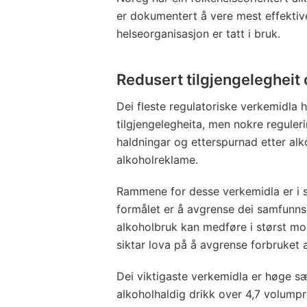
er dokumentert å vere mest effektiv
helseorganisasjon er tatt i bruk.
Redusert tilgjengelegheit
Dei fleste regulatoriske verkemidla 
tilgjengelegheita, men nokre regule
haldningar og etterspurnad etter al
alkoholreklame.
Rammene for desse verkemidla er i st
formålet er å avgrense dei samfunn
alkoholbruk kan medføre i størst mo
siktar lova på å avgrense forbruket a
Dei viktigaste verkemidla er høge sæ
alkoholhaldig drikk over 4,7 volumpr