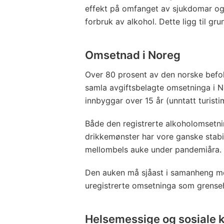
effekt på omfanget av sjukdomar og 
forbruk av alkohol. Dette ligg til gr
Omsetnad i Noreg
Over 80 prosent av den norske befol
samla avgiftsbelagte omsetninga i Nor
innbyggar over 15 år (unntatt turisti
Både den registrerte alkoholomsetni
drikkemønster har vore ganske stabilt 
mellombels auke under pandemiåra.
Den auken må sjåast i samanheng m
uregistrerte omsetninga som grenseh
Helsemessige og sosiale 