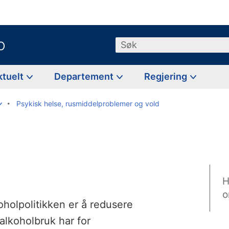
o
Søk
ktuelt
Departement
Regjering
Psykisk helse, rusmiddelproblemer og vold
H
o
holpolitikken er å redusere
lkoholbruk har for