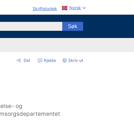
Norsk
Skriftstorleik
Søk
Del
Kjelde
Skriv ut
else- og
msorgsdepartementet