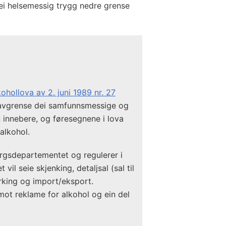
 ei helsemessig trygg nedre grense
kohollova av 2. juni 1989 nr. 27
å avgrense dei samfunnsmessige og
n innebere, og føresegnene i lova
alkohol.
rgsdepartementet og regulerer i
il seie skjenking, detaljsal (sal til
erking og import/eksport.
ot reklame for alkohol og ein del