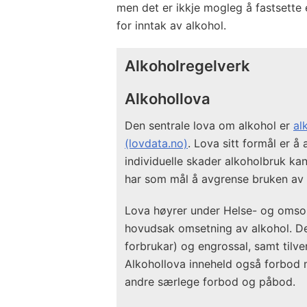
men det er ikkje mogleg å fastsette
for inntak av alkohol.
Alkoholregelverk
Alkohollova
Den sentrale lova om alkohol er
al
(lovdata.no)
. Lova sitt formål er 
individuelle skader alkoholbruk ka
har som mål å avgrense bruken av 
Lova høyrer under Helse- og omso
hovudsak omsetning av alkohol. Det v
forbrukar) og engrossal, samt tilv
Alkohollova inneheld også forbod m
andre særlege forbod og påbod.