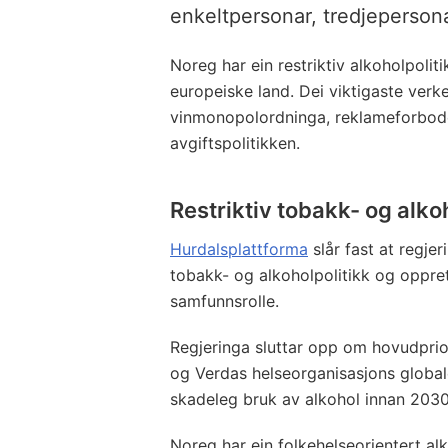
enkeltpersonar, tredjeperson
Noreg har ein restriktiv alkoholpolit
europeiske land. Dei viktigaste verk
vinmonopolordninga, reklameforbode
avgiftspolitikken.
Restriktiv tobakk- og alko
Hurdalsplattforma
slår fast at regjeri
tobakk- og alkoholpolitikk og oppr
samfunnsrolle.
Regjeringa sluttar opp om hovudprio
og Verdas helseorganisasjons globa
skadeleg bruk av alkohol innan 203
Noreg har ein folkehelseorientert al