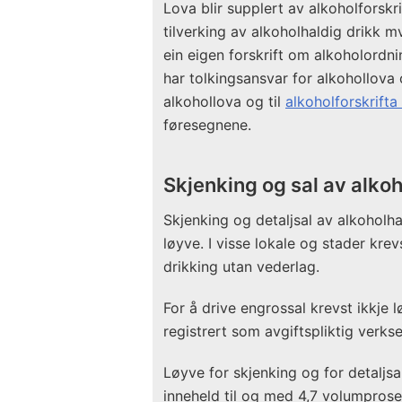
Lova blir supplert av alkoholforskr
tilverking av alkoholhaldig drikk mv
ein eigen forskrift om alkoholordni
har tolkingsansvar for alkohollova og
alkohollova og til
alkoholforskrifta
føresegnene.
Skjenking og sal av alkoh
Skjenking og detaljsal av alkoholha
løyve. I visse lokale og stader kre
drikking utan vederlag.
For å drive engrossal krevst ikkje 
registrert som avgiftspliktig verk
Løyve for skjenking og for detaljsa
inneheld til og med 4,7 volumprosen