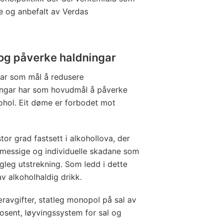
e og anbefalt av Verdas
 og påverke haldningar
har som mål å redusere
ringar har som hovudmål å påverke
kohol. Eit døme er forbodet mot
or grad fastsett i alkohollova, der
smessige og individuelle skadane som
gleg utstrekning. Som ledd i dette
v alkoholhaldig drikk.
ravgifter, statleg monopol på sal av
osent, løyvingssystem for sal og