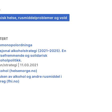
A
kisk helse, rusmiddelproblemer og vold
TERT
nmonopolordninga
sjonal alkoholstrategi (2021–2025). En
lsefremmende og solidarisk
koholpolitikk.
an/strategi | 11.03.2021
kohol (helsenorge.no)
uken av alkohol og andre rusmiddel i
reg (fhi.no)