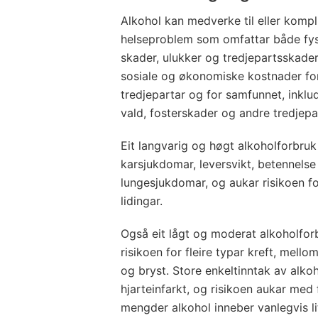
Alkohol kan medverke til eller kompli
helseproblem som omfattar både fy
skader, ulukker og tredjepartsskade
sosiale og økonomiske kostnader for
tredjepartar og for samfunnet, inklud
vald, fosterskader og andre tredjepa
Eit langvarig og høgt alkoholforbruk 
karsjukdomar, leversvikt, betennelse
lungesjukdomar, og aukar risikoen f
lidingar.
Også eit lågt og moderat alkoholfor
risikoen for fleire typar kreft, mello
og bryst. Store enkeltinntak av alkoh
hjarteinfarkt, og risikoen aukar med
mengder alkohol inneber vanlegvis li