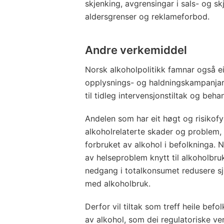
skjenking, avgrensingar i sals- og sk
aldersgrenser og reklameforbod.
Andre verkemiddel
Norsk alkoholpolitikk famnar også e
opplysnings- og haldningskampanjar o
til tidleg intervensjonstiltak og beha
Andelen som har eit høgt og risikof
alkoholrelaterte skader og problem
forbruket av alkohol i befolkninga. 
av helseproblem knytt til alkoholbruk
nedgang i totalkonsumet redusere 
med alkoholbruk.
Derfor vil tiltak som treff heile bef
av alkohol, som dei regulatoriske v