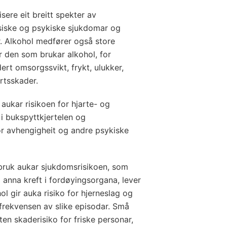
sere eit breitt spekter av
siske og psykiske sjukdomar og
r. Alkohol medfører også store
 den som brukar alkohol, for
ert omsorgssvikt, frykt, ulukker,
rtsskader.
aukar risikoen for hjarte- og
 i bukspyttkjertelen og
or avhengigheit og andre psykiske
bruk aukar sjukdomsrisikoen, som
m anna kreft i fordøyingsorgana, lever
ol gir auka risiko for hjerneslag og
 frekvensen av slike episodar. Små
ten skaderisiko for friske personar,