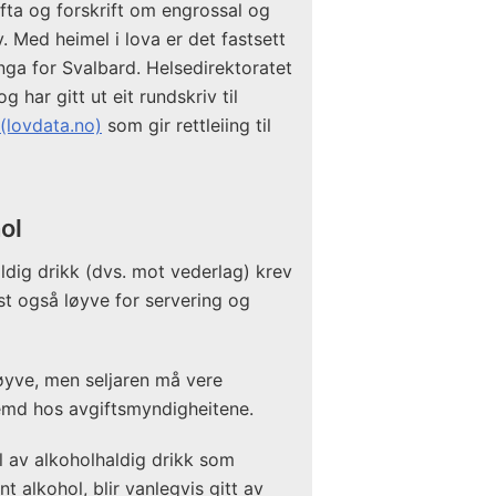
ifta og forskrift om engrossal og
. Med heimel i lova er det fastsett
nga for Svalbard. Helsedirektoratet
 har gitt ut eit rundskriv til
 (lovdata.no)
som gir rettleiing til
ol
ldig drikk (dvs. mot vederlag) krev
vst også løyve for servering og
løyve, men seljaren må vere
semd hos avgiftsmyndigheitene.
l av alkoholhaldig drikk som
t alkohol, blir vanlegvis gitt av