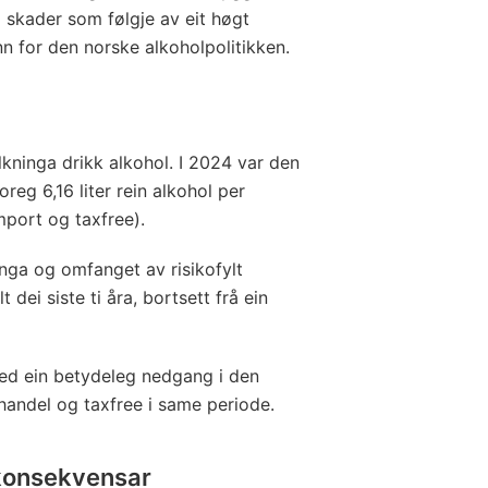
skader som følgje av eit høgt
unn for den norske alkoholpolitikken.
kninga drikk alkohol. I 2024 var den
eg 6,16 liter rein alkohol per
mport og taxfree).
nga og omfanget av risikofylt
dei siste ti åra, bortsett frå ein
ed ein betydeleg nedgang i den
andel og taxfree i same periode.
konsekvensar