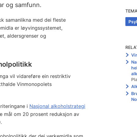
ar og samfunn.
TEM
ikk samanlikna med dei fleste
Psy
emidla er løyvingssystemet,
t, aldersgrenser og
RELA
Vi
Na
holpolitikk
he
al
nga vil vidareføre ein restriktiv
Pl
etthalde Vinmonopolets
Al
Br
No
riteringane i
Nasjonal alkoholstrategi
le mål om 20 prosent reduksjon av
0.
koholpolitikk der dei verkemidla som