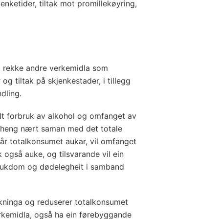
jenketider, tiltak mot promillekøyring,
i rekke andre verkemidla som
g tiltak på skjenkestader, i tillegg
ndling.
ylt forbruk av alkohol og omfanget av
, heng nært saman med det totale
Når totalkonsumet aukar, vil omfanget
 også auke, og tilsvarande vil ein
sjukdom og dødelegheit i samband
olkninga og reduserer totalkonsumet
erkemidla, også ha ein førebyggande