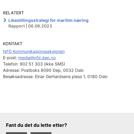
RELATERT
Likestillingsstrategi for maritim næring
Rapport | 06.06.2023
KONTAKT
NFD Kommunikasjonsseksjonen
E-post: 
media@nfd.dep.no
Telefon:
902 51 303 (ikke SMS)
Adresse:
Postboks 8090 Dep, 0032 Oslo
Besøksadresse:
Einar Gerhardsens plass 1, 0180 Oslo
Tilbakemeldingsskjema
Fant du det du lette etter?